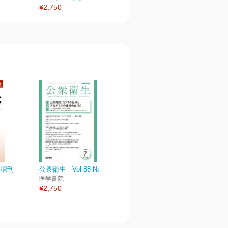
¥2,750
¥2,750
¥
ト増刊
公衆衛生 Vol.88 No.7
医学書院
¥2,750