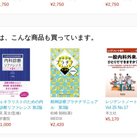
,750
¥2,750
¥2,750
は、こんな商品も買っています。
ェネラリストのための内
精神診療プラチナマニュア
レジデントノー
診断リファレンス 第2版
ル 第3版
Vol.25 No.17
見 英太(監修)
松崎 朝樹(著)
羊土社
学書院
MEDSI
¥5,170
1,000
¥2,420