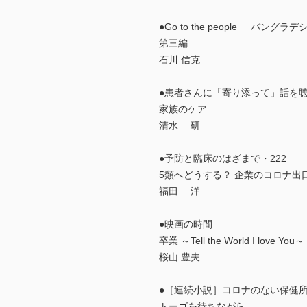
●Go to the people──バ
第三編
石川 信克
●患者さんに「寄り添って」話を聴
家族のケア
清水 研
●予防と臨床のはざまで・222
5類へどうする？ 企業のコロナ出
福田 洋
●映画の時間
卒業 ～Tell the World I love You～
桜山 豊夫
●［連続小説］コロナのない保健所
トーゴを待ちながら