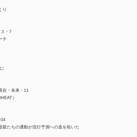
くり
ス・7
ーチ
心に
現在・未来・11
HEAT）
04
─母親たちの運動が流行予測への道を拓いた