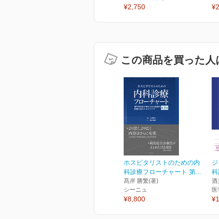
¥2,750
¥2
この商品を買った人
ホスピタリストのための内
ジ
科診療フローチャート 第...
科
髙岸 勝繁(著)
酒
シーニュ
医
¥8,800
¥1