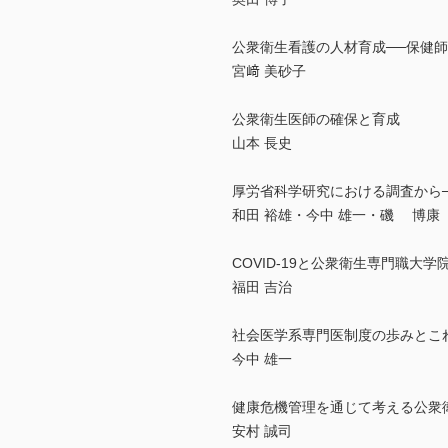
公衆衛生看護の人材育成──保健
宮﨑 美砂子
公衆衛生医師の確保と育成
山本 長史
厚労省科学研究における調査から─
和田 裕雄・今中 雄一・磯 博康
COVID-19と公衆衛生専門職大
福田 吉治
社会医学系専門医制度の歩みとこ
今中 雄一
健康危機管理を通じて考える公衆
安村 誠司