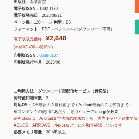
出版社
医学書院
電子版ISSN
1882-1170
電子版発売日
2023/08/21
ページ数
120ページ
判型
B5
フォーマット
PDF（パソコンへのダウンロード不可）
¥2,640
電子版販売価格：
(本体¥2,400＋税10％)
印刷版ISSN
0368-5187
印刷版発行年月
2023/08
ご利用方法
ダウンロード型配信サービス（買切型）
同時使用端末数
3
対応OS
iOS最新の２世代前まで / Android最新の２世代前まで
※コンテンツの使用にあたり、専用ビューアisho.jpが必要
※Androidは、Android２世代前の端末のうち、国内キャリア経由で販
AQUOS、ARROWS、Nexusなど）にて動作確認しています
必要メモリ容量
30 MB以上