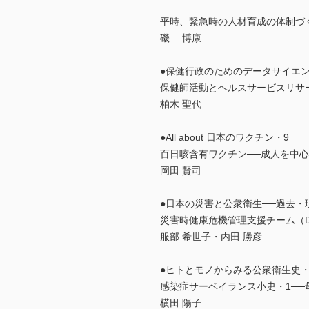
平時、緊急時の人材育成の体制づ
磯 博康
●保健行政のためのデータサイエン
保健師活動とヘルスサービスリサ
柏木 聖代
●All about 日本のワクチン・9
百日咳含有ワクチン──成人を中
岡田 賢司
●日本の災害と公衆衛生──過去・
災害時健康危機管理支援チーム（D
服部 希世子・内田 勝彦
●ヒトとモノからみる公衆衛生史・
感染症サーベイランス小史・1─
横田 陽子