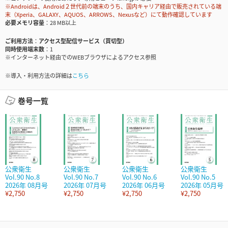
※Androidは、Android２世代前の端末のうち、国内キャリア経由で販売されている端
末（Xperia、GALAXY、AQUOS、ARROWS、Nexusなど）にて動作確認しています
必要メモリ容量
28 MB以上
ご利用方法
アクセス型配信サービス（買切型）
同時使用端末数
1
※インターネット経由でのWEBブラウザによるアクセス参照
※導入・利用方法の詳細は
こちら
巻号一覧
公衆衛生
公衆衛生
公衆衛生
公衆衛生
Vol.90 No.8
Vol.90 No.7
Vol.90 No.6
Vol.90 No.5
2026年 08月号
2026年 07月号
2026年 06月号
2026年 05月号
¥2,750
¥2,750
¥2,750
¥2,750