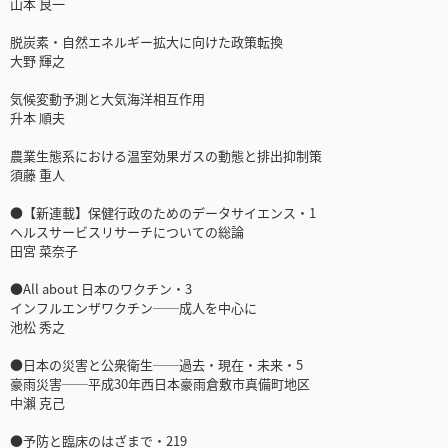
山本 良一
脱炭素・自然エネルギー拡大に向けた政策転換
大野 輝之
気候変動予測と大気海洋相互作用
升本 順夫
農業生態系における温室効果ガスの動態と排出抑制策
須藤 重人
●【新連載】保健行政のためのデータサイエンス・1
ヘルスサービスリサーチについての総論
田宮 菜奈子
●All about 日本のワクチン・3
インフルエンザワクチン──成人を中心に
池松 秀之
●日本の災害と公衆衛生──過去・現在・未来・5
豪雨災害──平成30年西日本豪雨倉敷市真備町地区
中瀨 克己
●予防と臨床のはざまで・219