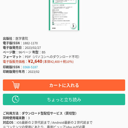
出版社
医学書院
電子版ISSN
1882-1170
電子版発売日
2023/02/27
ページ数
96ページ
判型
B5
フォーマット
PDF（パソコンへのダウンロード不可）
¥2,640
電子版販売価格：
(本体¥2,400＋税10％)
印刷版ISSN
0368-5187
印刷版発行年月
2023/02
カートに入れる
ちょっと立ち読み
ご利用方法
ダウンロード型配信サービス（買切型）
同時使用端末数
3
対応OS
iOS最新の２世代前まで / Android最新の２世代前まで
※コンテンツの使用にあたり、専用ビューアisho.jpが必要