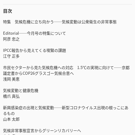
目次
特集 気候危機に立ち向かう──気候変動は公衆衛生の非常事態
Editorial──今月号の特集について
阿彦 忠之
IPCC報告から見えてくる喫緊の課題
江守 正多
市民セクターから見た気候危機への対応 1.5℃の実現に向けて──京都
議定書からCOP26グラスゴー気候合意へ
浅岡 美恵
気候変動と健康危機
橋爪 真弘
新興感染症の出現と気候変動──新型コロナウイルス出現の根っこにあ
るもの
山本 太郎
気候非常事態宣言からグリーンリカバリーへ