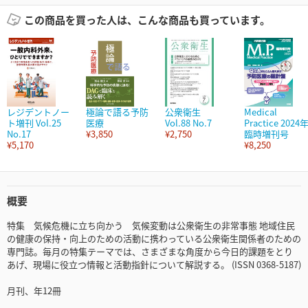
この商品を買った人は、こんな商品も買っています。
レジデントノー
極論で語る予防
公衆衛生
Medical
ト増刊 Vol.25
医療
Vol.88 No.7
Practice 2024
No.17
¥3,850
¥2,750
臨時増刊号
¥5,170
¥8,250
概要
特集 気候危機に立ち向かう 気候変動は公衆衛生の非常事態 地域住民
の健康の保持・向上のための活動に携わっている公衆衛生関係者のための
専門誌。毎月の特集テーマでは、さまざまな角度から今日的課題をとり
あげ、現場に役立つ情報と活動指針について解説する。 (ISSN 0368-5187)
月刊、年12冊