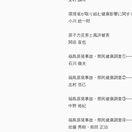
環境省が取り組む健康影響に関す
小川 総一郎
原子力災害と風評被害
関谷 直也
福島原発事故・県民健康調査①─
石川 徹夫
福島原発事故・県民健康調査②─
志村 浩己
福島原発事故・県民健康調査③─
中野 裕紀
福島原発事故・県民健康調査④─
佐藤 秀樹・前田 正治