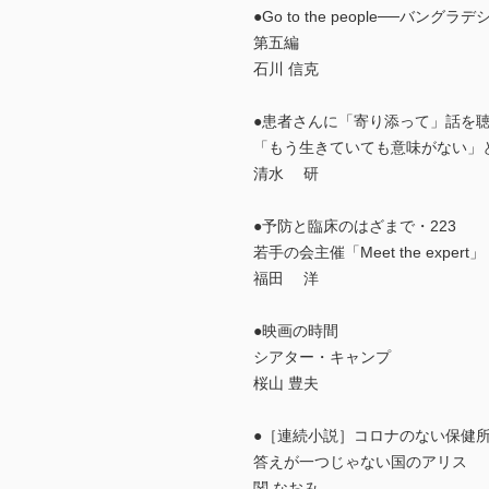
●Go to the people──バ
第五編
石川 信克
●患者さんに「寄り添って」話を聴
「もう生きていても意味がない」
清水 研
●予防と臨床のはざまで・223
若手の会主催「Meet the expert」
福田 洋
●映画の時間
シアター・キャンプ
桜山 豊夫
●［連続小説］コロナのない保健所
答えが一つじゃない国のアリス
関 なおみ