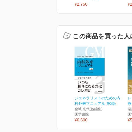
¥2,750
¥2
この商品を買った人
ジェネラリストのための内
レ
科外来マニュアル 第3版
療
金城 光代(他編集)
塩
医学書院
医
¥6,600
¥5