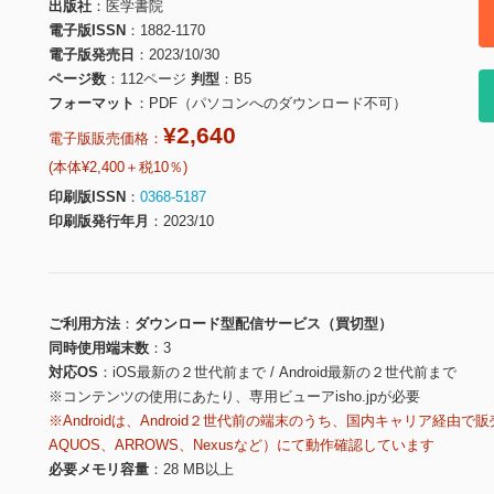
出版社
医学書院
電子版ISSN
1882-1170
電子版発売日
2023/10/30
ページ数
112ページ
判型
B5
フォーマット
PDF（パソコンへのダウンロード不可）
¥2,640
電子版販売価格：
(本体¥2,400＋税10％)
印刷版ISSN
0368-5187
印刷版発行年月
2023/10
ご利用方法
ダウンロード型配信サービス（買切型）
同時使用端末数
3
対応OS
iOS最新の２世代前まで / Android最新の２世代前まで
※コンテンツの使用にあたり、専用ビューアisho.jpが必要
※Androidは、Android２世代前の端末のうち、国内キャリア経由で販
AQUOS、ARROWS、Nexusなど）にて動作確認しています
必要メモリ容量
28 MB以上