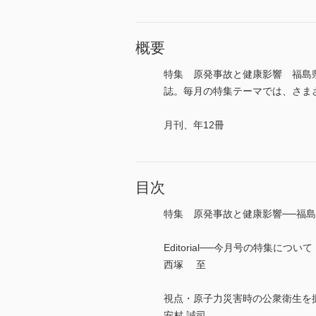
概要
特集 原発事故と健康影響 福島
誌。毎月の特集テーマでは、さまざま
月刊、年12冊
目次
特集 原発事故と健康影響──福
Editorial──今月号の特集について
西塚 至
視点・原子力災害時の公衆衛生を
安村 誠司