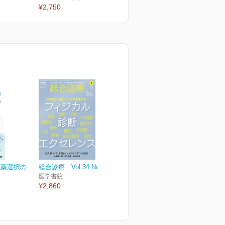
¥2,750
¥2,750
¥
菌薬選択の
総合診療 Vol.34 No.1
医学書院
¥2,860