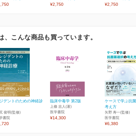
,750
¥2,750
¥2,750
は、こんな商品も買っています。
ジデントのための神経診
臨床中毒学 第2版
ケースで学ぶ抗
上條 吉人(著)
考え方
医学書院
尻 俊明(監修)
矢野 寿一(監修)
¥14,300
学書院
医学書院
,720
¥6,380