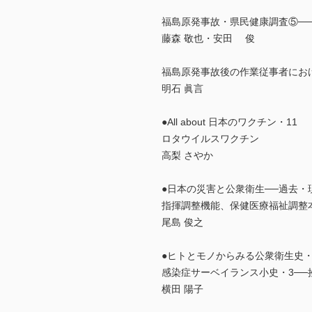
福島原発事故・県民健康調査⑤─
藤森 敬也・安田 俊
福島原発事故後の作業従事者にお
明石 眞言
●All about 日本のワクチン・11
ロタウイルスワクチン
高梨 さやか
●日本の災害と公衆衛生──過去・
指揮調整機能、保健医療福祉調整
尾島 俊之
●ヒトとモノからみる公衆衛生史・
感染症サーベイランス小史・3─
横田 陽子