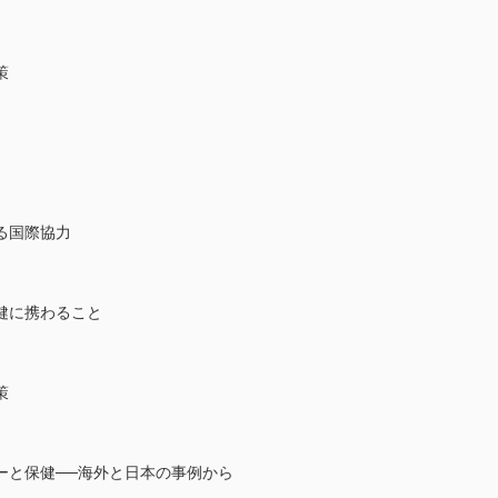
策
る国際協力
健に携わること
策
ーと保健──海外と日本の事例から