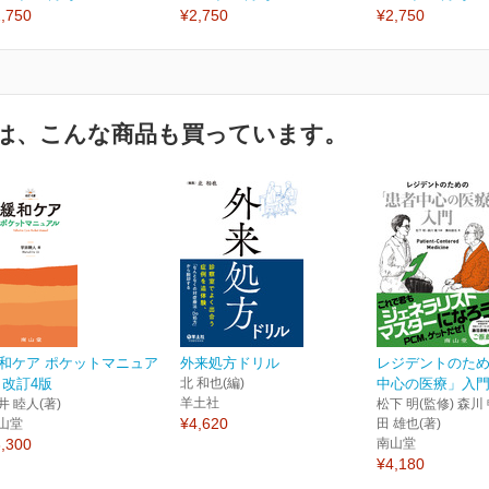
,750
¥2,750
¥2,750
は、こんな商品も買っています。
和ケア ポケットマニュア
外来処方ドリル
レジデントのた
 改訂4版
北 和也(編)
中心の医療」入
羊土社
井 睦人(著)
松下 明(監修) 森川 
¥4,620
山堂
田 雄也(著)
,300
南山堂
¥4,180