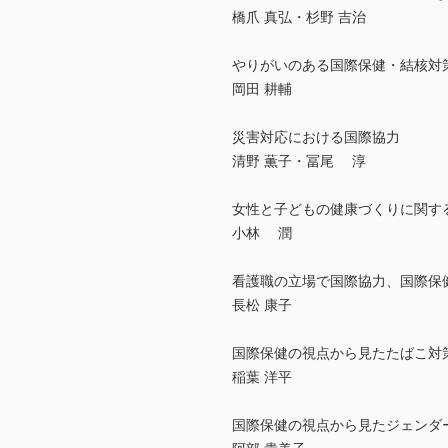
橋爪 真弘・杉野 吉治
やりがいのある国際保健・結核対
岡田 耕輔
災害対応における国際協力
清野 薫子・冨尾 淳
女性と子どもの健康づくりに関す
小林 潤
看護職の立場で国際協力、国際保
長松 康子
国際保健の視点から見たたばこ対
稲葉 洋平
国際保健の視点から見たジェンダ