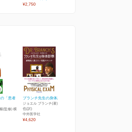
¥2,750
¥2,750
¥
めの「患者
ブランチ先生の身体診察
門
ジョエル ブランチ(著) 家 研
也(訳)
暢(監修) 横
中外医学社
¥4,620