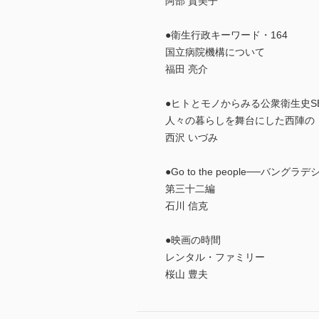
阿部 貴美子
●衛生行政キーワード・164
国立病院機構について
福田 亮介
●ヒトとモノからみる公衆衛生史SEA
人々の暮らしを舞台にした西陣の
西沢 いづみ
●Go to the people──バ
第三十二編
石川 信克
●映画の時間
レンタル・ファミリー
桜山 豊夫