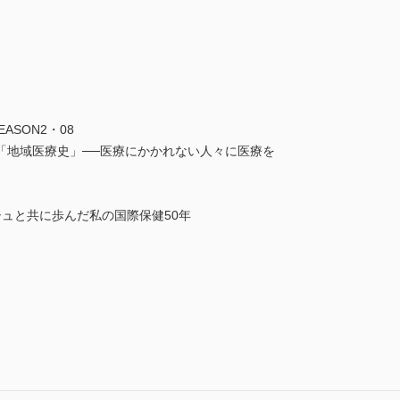
SON2・08
「地域医療史」──医療にかかれない人々に医療を
ングラデシュと共に歩んだ私の国際保健50年