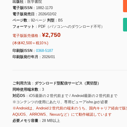
出版社
医学書院
電子版ISSN
1882-1170
電子版発売日
2026/02/02
ページ数
92ページ
判型
B5
フォーマット
PDF（パソコンへのダウンロード不可）
¥2,750
電子版販売価格：
(本体¥2,500＋税10％)
印刷版ISSN
0368-5187
印刷版発行年月
2026/01
ご利用方法
ダウンロード型配信サービス（買切型）
同時使用端末数
3
対応OS
iOS最新の２世代前まで / Android最新の２世代前まで
※コンテンツの使用にあたり、専用ビューアisho.jpが必要
※Androidは、Android２世代前の端末のうち、国内キャリア経由で販
AQUOS、ARROWS、Nexusなど）にて動作確認しています
必要メモリ容量
28 MB以上