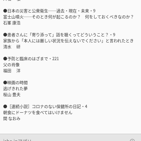
●日本の災害と公衆衛生──過去・現在・未来・9
富士山噴火──そのとき何が起こるのか？ 何をしておくべきなのか？
石峯 康浩
●患者さんに「寄り添って」話を聴くってどういうこと？・9
家族から「本人には厳しい状況を伝えないでください」と言われたとき
清水 研
●予防と臨床のはざまで・221
父の肖像
福田 洋
●映画の時間
逃げきれた夢
桜山 豊夫
●［連続小説］コロナのない保健所の日記・4
朝食にドーナツを食べてはいけません
関 なおみ