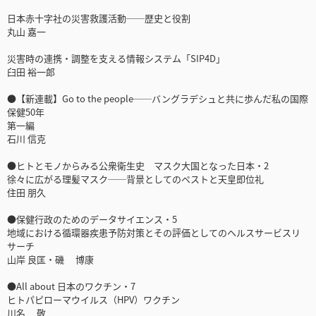
日本赤十字社の災害救護活動──歴史と役割
丸山 嘉一
災害時の連携・調整を支える情報システム「SIP4D」
臼田 裕一郎
●【新連載】Go to the people──バングラデシュと共に歩んだ私の国際
保健50年
第一編
石川 信克
●ヒトとモノからみる公衆衛生史 マスク大国となった日本・2
徐々に広がる理髪マスク──背景としてのペストと天皇即位礼
住田 朋久
●保健行政のためのデータサイエンス・5
地域における循環器疾患予防対策とその評価としてのヘルスサービスリ
サーチ
山岸 良匡・磯 博康
●All about 日本のワクチン・7
ヒトパピローマウイルス（HPV）ワクチン
川名 敬