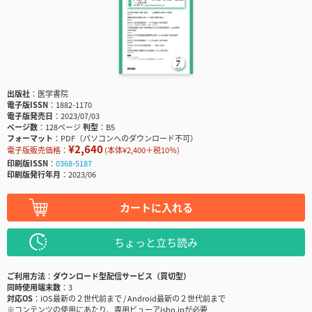
出版社
医学書院
電子版ISSN
1882-1170
電子版発売日
2023/07/03
ページ数
128ページ
判型
B5
フォーマット
PDF（パソコンへのダウンロード不可）
¥2,640
電子版販売価格：
(本体¥2,400＋税10％)
印刷版ISSN
0368-5187
印刷版発行年月
2023/06
カートに入れる
ちょっと立ち読み
ご利用方法
ダウンロード型配信サービス（買切型）
同時使用端末数
3
対応OS
iOS最新の２世代前まで / Android最新の２世代前まで
※コンテンツの使用にあたり、専用ビューアisho.jpが必要