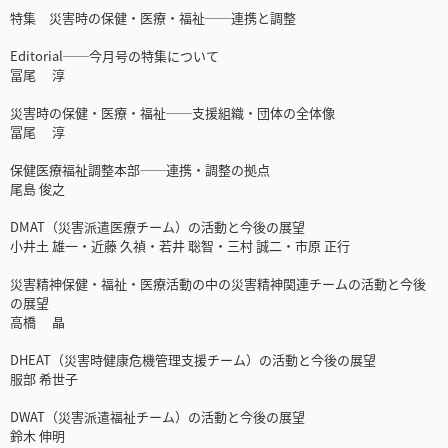
特集 災害時の保健・医療・福祉──連携と調整
Editorial──今月号の特集について
冨尾 淳
災害時の保健・医療・福祉──支援組織・団体の全体像
冨尾 淳
保健医療福祉調整本部──連携・調整の拠点
尾島 俊之
DMAT（災害派遣医療チーム）の活動と今後の展望
小井土 雄一・近藤 久禎・若井 聡智・三村 誠二・市原 正行
災害精神保健・福祉・医療活動の中の災害精神関連チームの活動と今後
の展望
高橋 晶
DHEAT（災害時健康危機管理支援チーム）の活動と今後の展望
服部 希世子
DWAT（災害派遣福祉チーム）の活動と今後の展望
鈴木 伸明