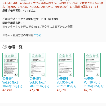
※Androidは、Android２世代前の端末のうち、国内キャリア経由で販売されている端
末（Xperia、GALAXY、AQUOS、ARROWS、Nexusなど）にて動作確認しています
必要メモリ容量
40 MB以上
ご利用方法
アクセス型配信サービス（買切型）
同時使用端末数
1
※インターネット経由でのWEBブラウザによるアクセス参照
※導入・利用方法の詳細は
こちら
巻号一覧
公衆衛生
公衆衛生
公衆衛生
公衆衛生
Vol.90 No.8
Vol.90 No.7
Vol.90 No.6
Vol.90 No.5
2026年 08月号
2026年 07月号
2026年 06月号
2026年 05月号
¥2,750
¥2,750
¥2,750
¥2,750