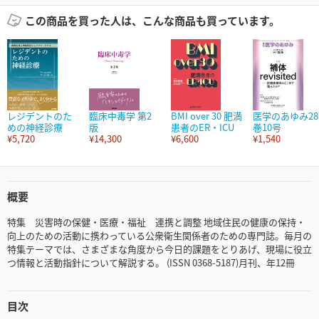
この商品を買った人は、こんな商品も買っています。
レジデントのた
臨床中毒学 第2
BMI over 30 肥満
医学のあゆみ28
めの神経診療
版
患者のER・ICU
巻10号
¥5,720
¥14,300
¥6,600
¥1,540
概要
特集 災害時の保健・医療・福祉 連携と調整 地域住民の健康の保持・
向上のための活動に携わっている公衆衛生関係者のための専門誌。毎月の
特集テーマでは、さまざまな角度から今日的課題をとりあげ、現場に役立
つ情報と活動指針について解説する。 (ISSN 0368-5187)月刊、年12冊
目次