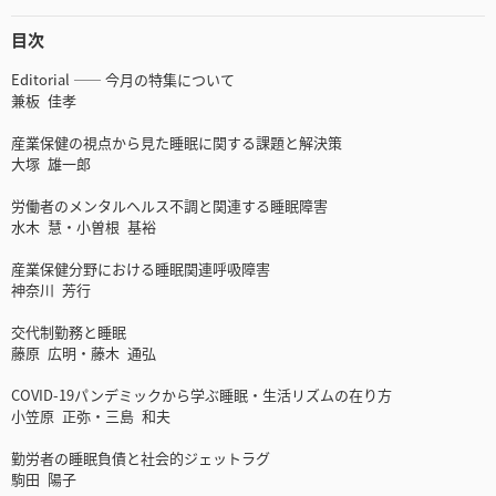
目次
Editorial ―― 今月の特集について
兼板 佳孝
産業保健の視点から見た睡眠に関する課題と解決策
大塚 雄一郎
労働者のメンタルヘルス不調と関連する睡眠障害
水木 慧・小曽根 基裕
産業保健分野における睡眠関連呼吸障害
神奈川 芳行
交代制勤務と睡眠
藤原 広明・藤木 通弘
COVID-19パンデミックから学ぶ睡眠・生活リズムの在り方
小笠原 正弥・三島 和夫
勤労者の睡眠負債と社会的ジェットラグ
駒田 陽子