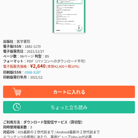
出版社
医学書院
電子版ISSN
1882-1170
電子版発売日
2021/12/27
ページ数
96ページ
判型
B5
フォーマット
PDF（パソコンへのダウンロード不可）
¥2,640
電子版販売価格：
(本体¥2,400＋税10％)
印刷版ISSN
0368-5187
印刷版発行年月
2021/12
カートに入れる
ちょっと立ち読み
ご利用方法
ダウンロード型配信サービス（買切型）
同時使用端末数
3
対応OS
iOS最新の２世代前まで / Android最新の２世代前まで
※コンテンツの使用にあたり、専用ビューアisho.jpが必要