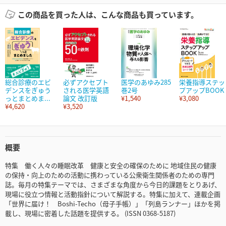
この商品を買った人は、こんな商品も買っています。
総合診療のエビ
必ずアクセプト
医学のあゆみ285
栄養指導ステッ
デンスをぎゅう
される医学英語
巻2号
プアップBOOK
っとまとめま...
論文 改訂版
¥1,540
¥3,080
¥4,620
¥3,520
概要
特集 働く人々の睡眠改革 健康と安全の確保のために 地域住民の健康
の保持・向上のための活動に携わっている公衆衛生関係者のための専門
誌。毎月の特集テーマでは、さまざまな角度から今日的課題をとりあげ、
現場に役立つ情報と活動指針について解説する。特集に加えて、連載企画
「世界に届け！ Boshi-Techo（母子手帳）」「列島ランナー」ほかを掲
載し、現場に密着した話題を提供する。 (ISSN 0368-5187)