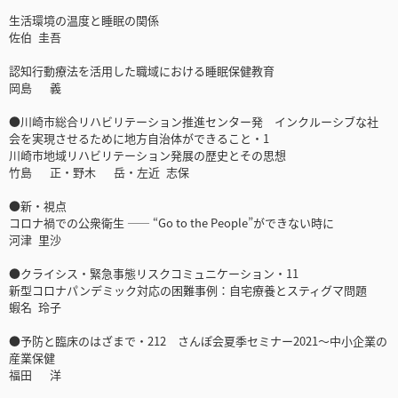
生活環境の温度と睡眠の関係
佐伯 圭吾
認知行動療法を活用した職域における睡眠保健教育
岡島 義
●川崎市総合リハビリテーション推進センター発 インクルーシブな社
会を実現させるために地方自治体ができること・1
川崎市地域リハビリテーション発展の歴史とその思想
竹島 正・野木 岳・左近 志保
●新・視点
コロナ禍での公衆衛生 ―― “Go to the People”ができない時に
河津 里沙
●クライシス・緊急事態リスクコミュニケーション・11
新型コロナパンデミック対応の困難事例：自宅療養とスティグマ問題
蝦名 玲子
●予防と臨床のはざまで・212 さんぽ会夏季セミナー2021～中小企業の
産業保健
福田 洋