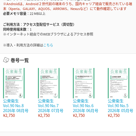
※Androidは、Android２世代前の端末のうち、国内キャリア経由で販売されている端
末（Xperia、GALAXY、AQUOS、ARROWS、Nexusなど）にて動作確認しています
必要メモリ容量
22 MB以上
ご利用方法
アクセス型配信サービス（買切型）
同時使用端末数
1
※インターネット経由でのWEBブラウザによるアクセス参照
※導入・利用方法の詳細は
こちら
巻号一覧
公衆衛生
公衆衛生
公衆衛生
公衆衛生
Vol.90 No.8
Vol.90 No.7
Vol.90 No.6
Vol.90 No.5
2026年 08月号
2026年 07月号
2026年 06月号
2026年 05月号
¥2,750
¥2,750
¥2,750
¥2,750