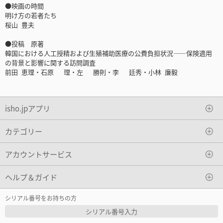
●映画の時間
明け方の若者たち
桜山 豊夫
●投稿 原著
韓国における人工授精および生殖補助医療の公費負担状況――保険適用
の背景と影響に関する訪問調査
前田 恵理・石原 理・左 勝則・李 廷秀・小林 廉毅
isho.jpアプリ
カテゴリー
アカウントサービス
ヘルプ＆ガイド
シリアル番号をお持ちの方
シリアル番号入力