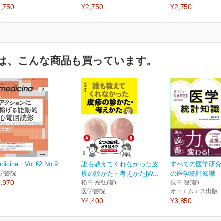
,750
¥2,750
¥2,750
は、こんな商品も買っています。
dicina Vol.62 No.9
誰も教えてくれなかった皮
すべての医学研
学書院
疹の診かた・考えかた[W...
の医学統計知識
,970
松田 光弘(著)
長田 理(著)
医学書院
オーエムエス出版
¥4,400
¥3,850