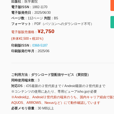
出版社
医学書院
電子版ISSN
1882-1170
電子版発売日
2025/06/30
ページ数
112ページ
判型
B5
フォーマット
PDF（パソコンへのダウンロード不可）
¥2,750
電子版販売価格：
(本体¥2,500＋税10％)
印刷版ISSN
0368-5187
印刷版発行年月
2025/06
ご利用方法
ダウンロード型配信サービス（買切型）
同時使用端末数
3
対応OS
iOS最新の２世代前まで / Android最新の２世代前まで
※コンテンツの使用にあたり、専用ビューアisho.jpが必要
※Androidは、Android２世代前の端末のうち、国内キャリア経由で販
AQUOS、ARROWS、Nexusなど）にて動作確認しています
必要メモリ容量
30 MB以上