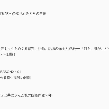
伴症状への取り組みとその事例
ンデミックをめぐる資料、記録、記憶の保全と継承──「何を、誰が、ど
いう仕掛け
ASON2・01
と公衆衛生看護の展開
ングラデシュと共に歩んだ私の国際保健50年