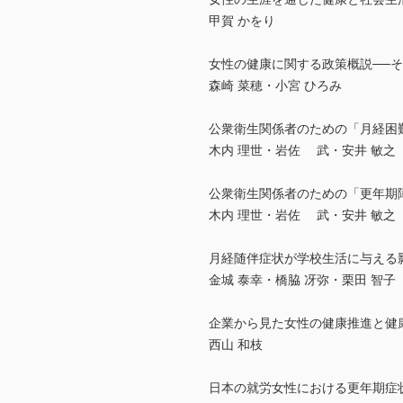
甲賀 かをり
女性の健康に関する政策概説──
森崎 菜穂・小宮 ひろみ
公衆衛生関係者のための「月経困
木内 理世・岩佐 武・安井 敏之
公衆衛生関係者のための「更年期
木内 理世・岩佐 武・安井 敏之
月経随伴症状が学校生活に与える
金城 泰幸・橋脇 冴弥・栗田 智子
企業から見た女性の健康推進と健
西山 和枝
日本の就労女性における更年期症