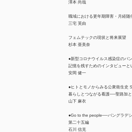
澤本 尚哉
職域における更年期障害・月経随
三宅 芙由
フェムテックの現状と将来展望
杉本 亜美奈
●新型コロナウイルス感染症のパ
記憶を残すためのインタビューと
安岡 健一
●ヒトとモノからみる公衆衛生史 SE
暮らしとつながる看護──聖路加
山下 麻衣
●Go to the people──バ
第二十五編
石川 信克