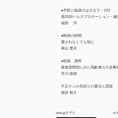
●予防と臨床のはざまで・233
第25回ヘルスプロモーション・
福田 洋
●映画の時間
愛されなくても別に
桜山 豊夫
●投稿 資料
家族形態別にみた高齢者の入浴事
市川 政雄
不正ケシの見回りの要点と課題
坂田 裕介
isho.jpアプリ
カ