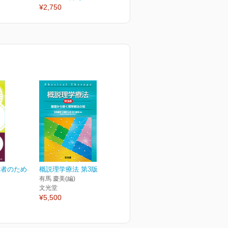
¥2,750
¥2,750
¥
究者のため
概説理学療法 第3版
有馬 慶美(編)
文光堂
¥5,500