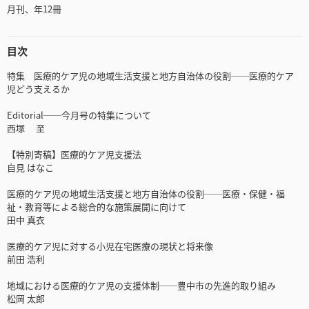
月刊、年12冊
目次
特集 医療的ケア児の地域生活支援と地方自治体の役割──医療的ケア
児どう支えるか
Editorial──今月号の特集について
西塚 至
【特別寄稿】医療的ケア児支援法
自見 はなこ
医療的ケア児の地域生活支援と地方自治体の役割──医療・保健・福
祉・教育等による総合的な施策展開に向けて
田中 真衣
医療的ケア児に対する小児在宅医療の現状と将来像
前田 浩利
地域における医療的ケア児の支援体制──豊中市の先進的取り組み
松岡 太郎