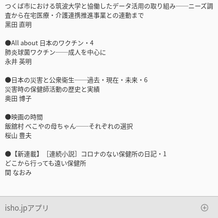
つくば市における筑波大学と協働したデータ活用の取り組み──ニーズ調
査から在宅医療・介護連携推進事業との連動まで
黒田 直明
●All about 日本のワクチン・4
肺炎球菌ワクチン──成人を中心に
永井 英明
●日本の災害と公衆衛生──過去・現在・未来・6
災害時の保健師活動の歴史と実績
奥田 博子
●映画の時間
飯舘村 べこやの母ちゃん──それぞれの選択
桜山 豊夫
●【新連載】［連続小説］コロナのない保健所の日記・1
どこから行っても遠い保健所
関 なおみ
isho.jpアプリ