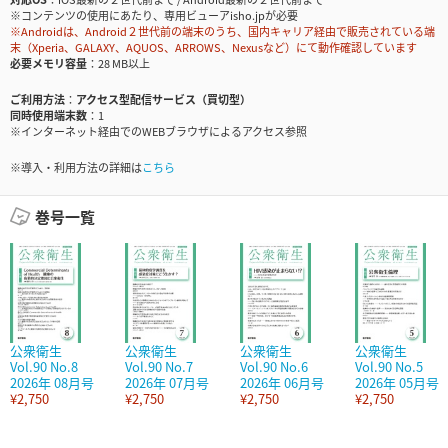
※コンテンツの使用にあたり、専用ビューアisho.jpが必要
※Androidは、Android２世代前の端末のうち、国内キャリア経由で販売されている端
末（Xperia、GALAXY、AQUOS、ARROWS、Nexusなど）にて動作確認しています
必要メモリ容量
28 MB以上
ご利用方法
アクセス型配信サービス（買切型）
同時使用端末数
1
※インターネット経由でのWEBブラウザによるアクセス参照
※導入・利用方法の詳細は
こちら
巻号一覧
公衆衛生
公衆衛生
公衆衛生
公衆衛生
Vol.90 No.8
Vol.90 No.7
Vol.90 No.6
Vol.90 No.5
2026年 08月号
2026年 07月号
2026年 06月号
2026年 05月号
¥2,750
¥2,750
¥2,750
¥2,750