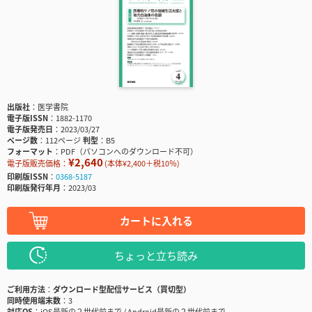
出版社
医学書院
電子版ISSN
1882-1170
電子版発売日
2023/03/27
ページ数
112ページ
判型
B5
フォーマット
PDF（パソコンへのダウンロード不可）
¥2,640
電子版販売価格：
(本体¥2,400＋税10％)
印刷版ISSN
0368-5187
印刷版発行年月
2023/03
カートに入れる
ちょっと立ち読み
ご利用方法
ダウンロード型配信サービス（買切型）
同時使用端末数
3
対応OS
iOS最新の２世代前まで / Android最新の２世代前まで