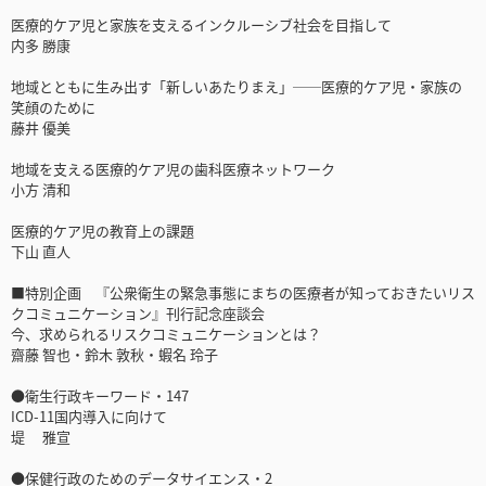
医療的ケア児と家族を支えるインクルーシブ社会を目指して
内多 勝康
地域とともに生み出す「新しいあたりまえ」──医療的ケア児・家族の
笑顔のために
藤井 優美
地域を支える医療的ケア児の歯科医療ネットワーク
小方 清和
医療的ケア児の教育上の課題
下山 直人
■特別企画 『公衆衛生の緊急事態にまちの医療者が知っておきたいリス
クコミュニケーション』刊行記念座談会
今、求められるリスクコミュニケーションとは？
齋藤 智也・鈴木 敦秋・蝦名 玲子
●衛生行政キーワード・147
ICD-11国内導入に向けて
堤 雅宣
●保健行政のためのデータサイエンス・2