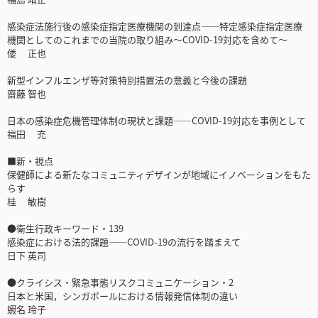
感染症法施行後の感染症指定医療機関の到達点――特定感染症指定医療
機関としてのこれまでの当院の取り組み～COVID-19対応を含めて～
倭 正也
新型インフルエンザ等対策特別措置法の意義と今後の課題
齋藤 智也
日本の感染症危機管理体制の現状と課題――COVID-19対応を事例として
福田 充
■新・視点
保健師による新たなコミュニティデザインが地域にイノベーションをもた
らす
桂 敏樹
●衛生行政キーワード・139
感染症における法的課題――COVID-19の流行を踏まえて
日下 英司
●クライシス・緊急事態リスクコミュニケーション・2
日本と米国，シンガポールにおける情報発信体制の違い
蝦名 玲子