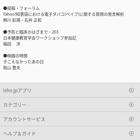
●投稿・フォーラム
Yahoo!知恵袋における電子タバコ(ベイプ)に関する質問の発言解析
栁川 彩瑛・石井 正和
●予防と臨床のはざまで・203
日本健康教育学会ワークショップ参加記
福田 洋
●映画の時間
きこえなかったあの日
桜山 豊夫
isho.jpアプリ
カテゴリー
アカウントサービス
ヘルプ＆ガイド