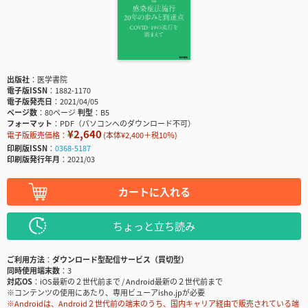
出版社
医学書院
電子版ISSN
1882-1170
電子版発売日
2021/04/05
ページ数
80ページ
判型
B5
フォーマット
PDF（パソコンへのダウンロード不可）
¥2,640
電子版販売価格：
(本体¥2,400＋税10％)
印刷版ISSN
0368-5187
印刷版発行年月
2021/03
カートに入れる
ちょっと立ち読み
ご利用方法
ダウンロード型配信サービス（買切型）
同時使用端末数
3
対応OS
iOS最新の２世代前まで / Android最新の２世代前まで
※コンテンツの使用にあたり、専用ビューアisho.jpが必要
※Androidは、Android２世代前の端末のうち、国内キャリア経由で販売されている端