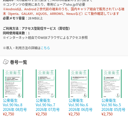
※コンテンツの使用にあたり、専用ビューアisho.jpが必要
※Androidは、Android２世代前の端末のうち、国内キャリア経由で販売されている端
末（Xperia、GALAXY、AQUOS、ARROWS、Nexusなど）にて動作確認しています
必要メモリ容量
28 MB以上
ご利用方法
アクセス型配信サービス（買切型）
同時使用端末数
1
※インターネット経由でのWEBブラウザによるアクセス参照
※導入・利用方法の詳細は
こちら
巻号一覧
公衆衛生
公衆衛生
公衆衛生
公衆衛生
Vol.90 No.8
Vol.90 No.7
Vol.90 No.6
Vol.90 No.5
2026年 08月号
2026年 07月号
2026年 06月号
2026年 05月号
¥2,750
¥2,750
¥2,750
¥2,750