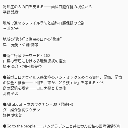
認知症の人の口を支える──歯科口腔保健の視点から
平野 浩彦
地域で進めるフレイル予防と歯科口腔保健の役割
三浦 宏子
地域の“復興”と住民の口腔の“復康”
岸 光男・佐藤 俊郎
●衛生行政キーワード・160
口腔の管理における多職種連携の推進
福田 亮介・増田 絵美奈
●新型コロナウイルス感染症のパンデミックをめぐる資料、記録、記憶
の保全と継承──「何を、誰が、どう残すか」を考える・06
島の記憶を残す──コロナ禍とその後
高橋 そよ
●All about 日本のワクチン・30（最終回）
ダニ媒介脳炎ワクチン
好井 健太朗
●Go to the people──バングラデシュと共に歩んだ私の国際保健50年