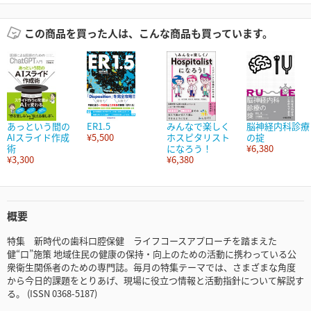
この商品を買った人は、こんな商品も買っています。
あっという間の
ER1.5
みんなで楽しく
脳神経内科診療
AIスライド作成
¥5,500
ホスピタリスト
の掟
術
になろう！
¥6,380
¥3,300
¥6,380
概要
特集 新時代の歯科口腔保健 ライフコースアプローチを踏まえた
健“口”施策 地域住民の健康の保持・向上のための活動に携わっている公
衆衛生関係者のための専門誌。毎月の特集テーマでは、さまざまな角度
から今日的課題をとりあげ、現場に役立つ情報と活動指針について解説す
る。 (ISSN 0368-5187)