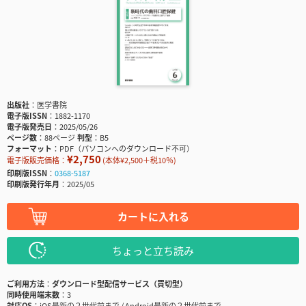
出版社
医学書院
電子版ISSN
1882-1170
電子版発売日
2025/05/26
ページ数
88ページ
判型
B5
フォーマット
PDF（パソコンへのダウンロード不可）
¥2,750
電子版販売価格：
(本体¥2,500＋税10％)
印刷版ISSN
0368-5187
印刷版発行年月
2025/05
カートに入れる
ちょっと立ち読み
ご利用方法
ダウンロード型配信サービス（買切型）
同時使用端末数
3
対応OS
iOS最新の２世代前まで / Android最新の２世代前まで