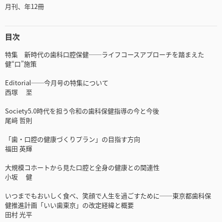
月刊、年12冊
目次
特集 新時代の歯科口腔保健──ライフコースアプローチを踏まえた
健“口”施策
Editorial──今月号の特集について
西塚 至
Society5.0時代を担う令和の歯科保健指導の今と今後
尾﨑 哲則
「歯・口腔の健康づくりプラン」の目指す方向
福田 英輝
大規模コホートから見た口腔と全身の健康との関連性
小坂 健
いつまでもおいしく食べ、笑顔で人生を過ごすために──東京都歯科保
健推進計画「いい歯東京」の改定経緯と概要
田村 光平