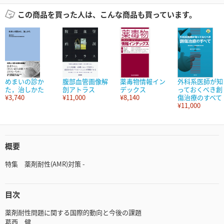
この商品を買った人は、こんな商品も買っています。
めまいの診か
腹部血管画像解
薬毒物情報イン
外科系医師が知
た，治しかた
剖アトラス
デックス
っておくべき創
¥3,740
¥11,000
¥8,140
傷治療のすべて
¥11,000
概要
特集 薬剤耐性(AMR)対策 -
目次
薬剤耐性問題に関する国際的動向と今後の課題
葛西 健