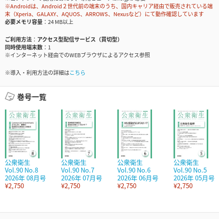
※Androidは、Android２世代前の端末のうち、国内キャリア経由で販売されている端
末（Xperia、GALAXY、AQUOS、ARROWS、Nexusなど）にて動作確認しています
必要メモリ容量
24 MB以上
ご利用方法
アクセス型配信サービス（買切型）
同時使用端末数
1
※インターネット経由でのWEBブラウザによるアクセス参照
※導入・利用方法の詳細は
こちら
巻号一覧
公衆衛生
公衆衛生
公衆衛生
公衆衛生
Vol.90 No.8
Vol.90 No.7
Vol.90 No.6
Vol.90 No.5
2026年 08月号
2026年 07月号
2026年 06月号
2026年 05月号
¥2,750
¥2,750
¥2,750
¥2,750