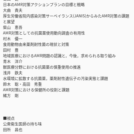
日本のAMR対策アクションプランの目標と戦略
大曲 貴夫
厚生労働省院内感染対策サーベイランス(JANIS)からみたAMR対策の課題
と展望
柴山 恵吾
AMR対策としての抗菌薬使用動向調査の有用性
村木 優一
食用動物由来薬剤耐性菌の現状と対策
田村 豊
地域医療におけるAMR問題の認識と，今後，求められる取り組み
青木 洋介
獣医療分野における抗菌薬の慎重使用の推進
浅井 鉄夫
水環境に拡散する抗菌薬，薬剤耐性遺伝子の汚染実態と課題
鈴木 聡・高田 秀重
AMR対策における保健所の役割と課題
緒方 剛
■視点
公衆衛生医師の持ち味
田所 昌也