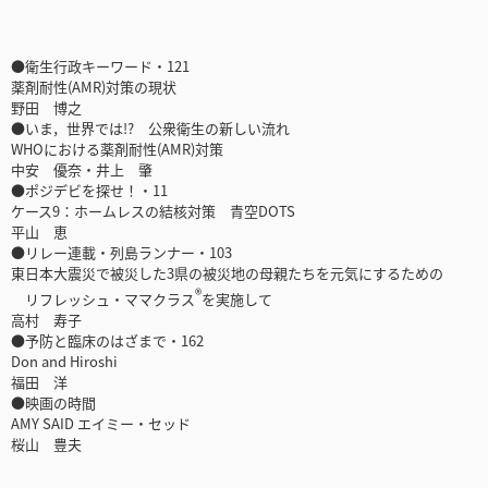
●衛生行政キーワード・121
薬剤耐性(AMR)対策の現状
野田 博之
●いま，世界では!? 公衆衛生の新しい流れ
WHOにおける薬剤耐性(AMR)対策
中安 優奈・井上 肇
●ポジデビを探せ！・11
ケース9：ホームレスの結核対策 青空DOTS
平山 恵
●リレー連載・列島ランナー・103
東日本大震災で被災した3県の被災地の母親たちを元気にするための
®
リフレッシュ・ママクラス
を実施して
高村 寿子
●予防と臨床のはざまで・162
Don and Hiroshi
福田 洋
●映画の時間
AMY SAID エイミー・セッド
桜山 豊夫