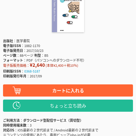
出版社
医学書院
電子版ISSN
1882-1170
電子版発売日
2017/10/23
ページ数
88ページ
判型
B5
フォーマット
PDF（パソコンへのダウンロード不可）
¥2,640
電子版販売価格：
(本体¥2,400＋税10％)
印刷版ISSN
0368-5187
印刷版発行年月
2017/09
カートに入れる
ちょっと立ち読み
ご利用方法
ダウンロード型配信サービス（買切型）
同時使用端末数
3
対応OS
iOS最新の２世代前まで / Android最新の２世代前まで
※コンテンツの使用にあたり、専用ビューアisho.jpが必要