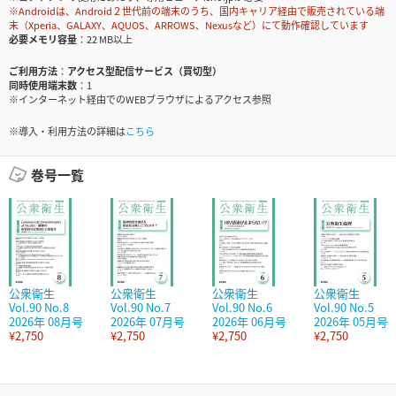
※Androidは、Android２世代前の端末のうち、国内キャリア経由で販売されている端
末（Xperia、GALAXY、AQUOS、ARROWS、Nexusなど）にて動作確認しています
必要メモリ容量
22 MB以上
ご利用方法
アクセス型配信サービス（買切型）
同時使用端末数
1
※インターネット経由でのWEBブラウザによるアクセス参照
※導入・利用方法の詳細は
こちら
巻号一覧
公衆衛生
公衆衛生
公衆衛生
公衆衛生
Vol.90 No.8
Vol.90 No.7
Vol.90 No.6
Vol.90 No.5
2026年 08月号
2026年 07月号
2026年 06月号
2026年 05月号
¥2,750
¥2,750
¥2,750
¥2,750