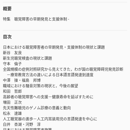
概要
特集 聴覚障害の早期発見と支援体制 -
目次
日本における聴覚障害者の早期発見・支援体制の現状と課題
新谷 友良
新生児聴覚検査の現状と課題
守本 倫子
全国規模の症例対照研究から見えてきた，わが国の聴覚障碍児発見診断
－療育教育方法の違いによる日本語言語発達到達度
中澤 操・福島 邦博
職域における騒音対策の現状と，今後の展望
和田 哲郎
高齢者の聴覚障害への支援－健康寿命を延ばすために
増田 正次
先天性難聴児のゲノム診療の意義と動向
松永 達雄
人工聴覚器の進歩－人工内耳装用児の言語発達を中心に
白井 杏湖・河野 淳
日本における聴覚障害者施策