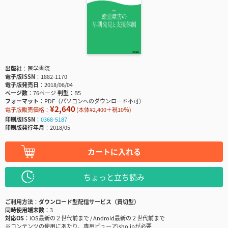
出版社
医学書院
電子版ISSN
1882-1170
電子版発売日
2018/06/04
ページ数
76ページ
判型
B5
フォーマット
PDF（パソコンへのダウンロード不可）
¥2,640
電子版販売価格：
(本体¥2,400＋税10％)
印刷版ISSN
0368-5187
印刷版発行年月
2018/05
カートに入れる
ちょっと立ち読み
ご利用方法
ダウンロード型配信サービス（買切型）
同時使用端末数
3
対応OS
iOS最新の２世代前まで / Android最新の２世代前まで
※コンテンツの使用にあたり、専用ビューアisho.jpが必要