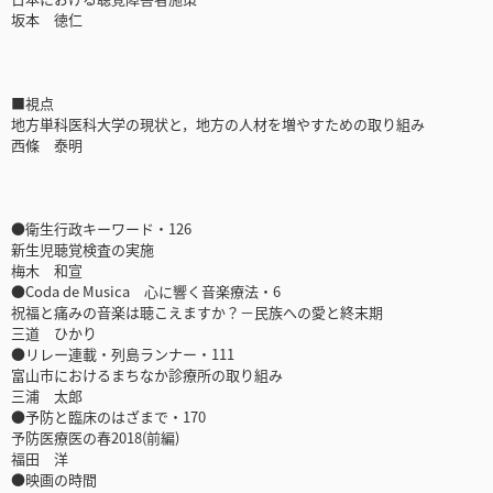
坂本 徳仁
■視点
地方単科医科大学の現状と，地方の人材を増やすための取り組み
西條 泰明
●衛生行政キーワード・126
新生児聴覚検査の実施
梅木 和宣
●Coda de Musica 心に響く音楽療法・6
祝福と痛みの音楽は聴こえますか？－民族への愛と終末期
三道 ひかり
●リレー連載・列島ランナー・111
富山市におけるまちなか診療所の取り組み
三浦 太郎
●予防と臨床のはざまで・170
予防医療医の春2018(前編)
福田 洋
●映画の時間