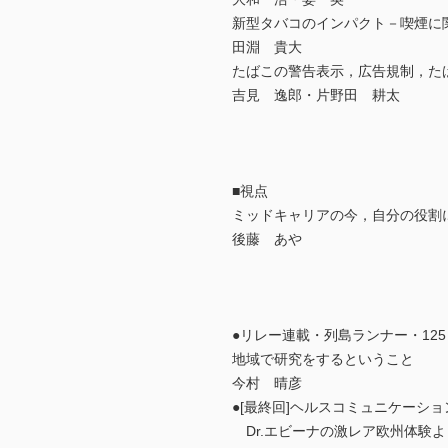
新型タバコのインパクト－喫煙に
田淵 貴大
たばこの警告表示，広告規制，た
吉見 逸郎・片野田 耕太
■視点
ミッドキャリアの今，自分の役割
後藤 あや
●リレー連載・列島ランナー・125
地域で研究をするということ
今村 晴彦
●[最終回]ヘルスコミュニケーシ
Dr.エビーナの激レア欧州体験よ