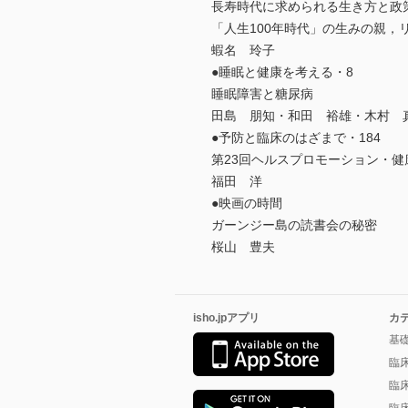
長寿時代に求められる生き方と政
「人生100年時代」の生みの親，
蝦名 玲子
●睡眠と健康を考える・8
睡眠障害と糖尿病
田島 朋知・和田 裕雄・木村 
●予防と臨床のはざまで・184
第23回ヘルスプロモーション・健
福田 洋
●映画の時間
ガーンジー島の読書会の秘密
桜山 豊夫
isho.jpアプリ
カ
基
臨
臨