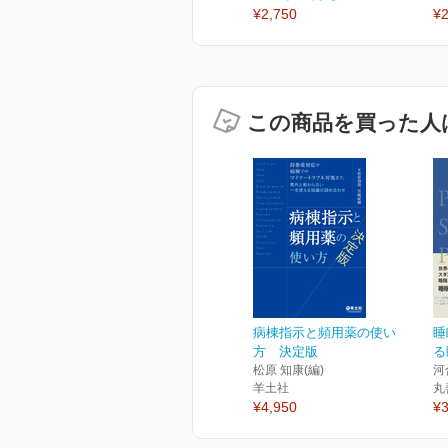
¥2,750
¥2
この商品を買った人
病棟指示と頻用薬の使い
睡
方 決定版
る
松原 知康(編)
河
羊土社
丸
¥4,950
¥3