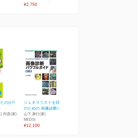
¥2,750
¥2,750
¥
たのか!!
ジェネラリストを目指す人
のための 画像診断パワフ...
口 邦彦(著)
山下 康行(著)
MEDSI
¥12,100