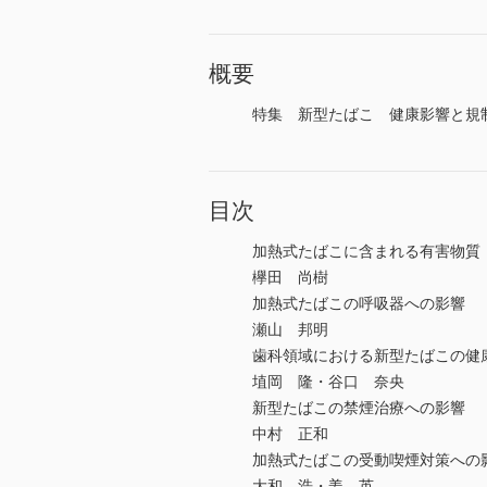
概要
特集 新型たばこ 健康影響と規制
目次
加熱式たばこに含まれる有害物質
欅田 尚樹
加熱式たばこの呼吸器への影響
瀬山 邦明
歯科領域における新型たばこの健
埴岡 隆・谷口 奈央
新型たばこの禁煙治療への影響
中村 正和
加熱式たばこの受動喫煙対策への
大和 浩・姜 英