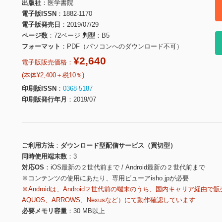
出版社
医学書院
電子版ISSN
1882-1170
電子版発売日
2019/07/29
ページ数
72ページ
判型
B5
フォーマット
PDF（パソコンへのダウンロード不可）
¥2,640
電子版販売価格：
(本体¥2,400＋税10％)
印刷版ISSN
0368-5187
印刷版発行年月
2019/07
ご利用方法
ダウンロード型配信サービス（買切型）
同時使用端末数
3
対応OS
iOS最新の２世代前まで / Android最新の２世代前まで
※コンテンツの使用にあたり、専用ビューアisho.jpが必要
※Androidは、Android２世代前の端末のうち、国内キャリア経由で販
AQUOS、ARROWS、Nexusなど）にて動作確認しています
必要メモリ容量
30 MB以上