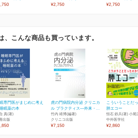
,750
¥2,750
¥2,750
は、こんな商品も買っています。
眠専門医がまじめに考え
虎の門病院内分泌 クリニカ
こういうことだっ
睡眠薬の本
ル プラクティス―外来・...
肺エコー
合 真(著)
竹内 靖博(編著)
恒石 鉄兵(著) 小尾
善出版
クリニコ出版
中外医学社
,850
¥7,150
¥2,860