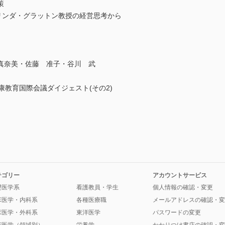
策
リンダ・グラットン教授の経営思考から
真奈美・佐藤 准子・谷川 武
康教育国際会議ダイジェスト(その2)
テゴリー
アカウントサービス
礎医学系
看護教員・学生
個人情報の確認・変更
床医学・内科系
各種医療職
メールアドレスの確認・変
床医学・外科系
東洋医学
パスワードの変更