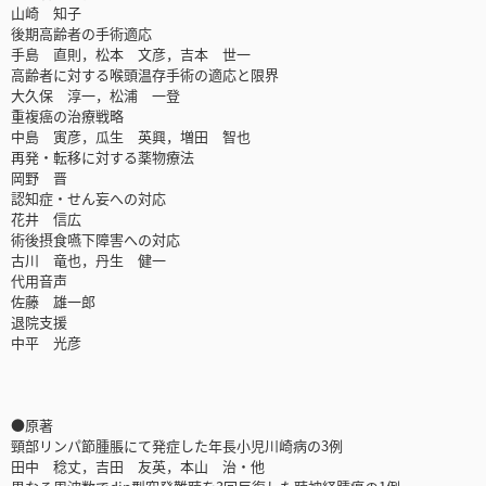
山崎 知子
後期高齢者の手術適応
手島 直則，松本 文彦，吉本 世一
高齢者に対する喉頭温存手術の適応と限界
大久保 淳一，松浦 一登
重複癌の治療戦略
中島 寅彦，瓜生 英興，増田 智也
再発・転移に対する薬物療法
岡野 晋
認知症・せん妄への対応
花井 信広
術後摂食嚥下障害への対応
古川 竜也，丹生 健一
代用音声
佐藤 雄一郎
退院支援
中平 光彦
●原著
頸部リンパ節腫脹にて発症した年長小児川崎病の3例
田中 稔丈，吉田 友英，本山 治・他