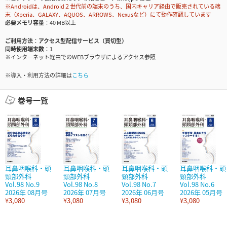
※Androidは、Android２世代前の端末のうち、国内キャリア経由で販売されている端
末（Xperia、GALAXY、AQUOS、ARROWS、Nexusなど）にて動作確認しています
必要メモリ容量
40 MB以上
ご利用方法
アクセス型配信サービス（買切型）
同時使用端末数
1
※インターネット経由でのWEBブラウザによるアクセス参照
※導入・利用方法の詳細は
こちら
巻号一覧
耳鼻咽喉科・頭
耳鼻咽喉科・頭
耳鼻咽喉科・頭
耳鼻咽喉科・頭
頸部外科
頸部外科
頸部外科
頸部外科
Vol.98 No.9
Vol.98 No.8
Vol.98 No.7
Vol.98 No.6
2026年 08月号
2026年 07月号
2026年 06月号
2026年 05月号
¥3,080
¥3,080
¥3,080
¥3,080