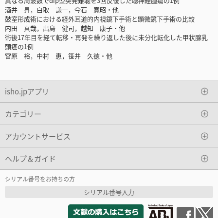
異なる周波数でdip型突発難聴を3回反復した聴神経腫瘍の1例
酒井 昇，白取 謙一，今石 寛昭・他
鼓室形成術における経外耳道的内視鏡下手術と顕微鏡下手術の比較
内田 真哉，出島 健司，越知 康子・他
術後17年目を経て転移・再発を繰り返した後に未分化転化した甲状腺乳
頭癌の1例
宮原 裕，中村 恵，笹井 久徳・他
isho.jpアプリ
カテゴリー
アカウントサービス
ヘルプ＆ガイド
シリアル番号をお持ちの方
シリアル番号入力