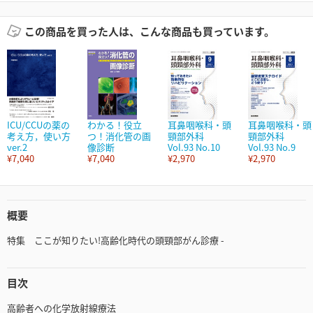
この商品を買った人は、こんな商品も買っています。
ICU/CCUの薬の
わかる！役立
耳鼻咽喉科・頭
耳鼻咽喉科・頭
考え方，使い方
つ！消化管の画
頸部外科
頸部外科
ver.2
像診断
Vol.93 No.10
Vol.93 No.9
¥7,040
¥7,040
¥2,970
¥2,970
概要
特集 ここが知りたい!高齢化時代の頭頸部がん診療 -
目次
高齢者への化学放射線療法