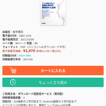
出版社
医学書院
電子版ISSN
1882-1316
電子版発売日
2017/10/09
ページ数
96ページ
判型
B5
フォーマット
PDF（パソコンへのダウンロード不可）
¥2,970
電子版販売価格：
(本体¥2,700＋税10％)
印刷版ISSN
0914-3491
印刷版発行年月
2017/06
カートに入れる
ちょっと立ち読み
ご利用方法
ダウンロード型配信サービス（買切型）
同時使用端末数
3
対応OS
iOS最新の２世代前まで / Android最新の２世代前まで
※コンテンツの使用にあたり、専用ビューアisho.jpが必要