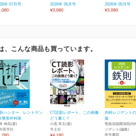
026年 07月号
2026年 06月号
2026年 05月号
,080
¥3,080
¥3,080
は、こんな商品も買っています。
折ハンター レントゲン
CT読影レポート、この画像
内科レジデントの
非整形外科医
どう書く？
版
井 伸高(著)
小黒 草太(著)
聖路加国際病院内
外医学社
羊土社
ジデント(編集)
,280
¥4,180
医学書院