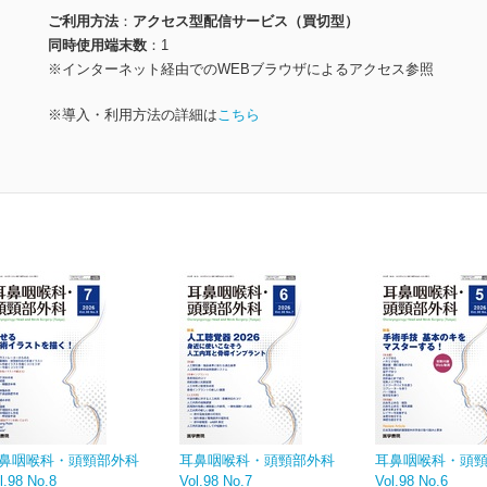
ご利用方法
アクセス型配信サービス（買切型）
同時使用端末数
1
※インターネット経由でのWEBブラウザによるアクセス参照
※導入・利用方法の詳細は
こちら
鼻咽喉科・頭頸部外科
耳鼻咽喉科・頭頸部外科
耳鼻咽喉科・頭
l.98 No.8
Vol.98 No.7
Vol.98 No.6