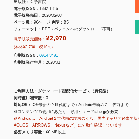
出版社
医学書院
電子版ISSN
1882-1316
電子版発売日
2020/02/03
ページ数
96ページ
判型
B5
フォーマット
PDF（パソコンへのダウンロード不可）
¥2,970
電子版販売価格：
(本体¥2,700＋税10％)
印刷版ISSN
0914-3491
印刷版発行年月
2020/01
ご利用方法
ダウンロード型配信サービス（買切型）
同時使用端末数
3
対応OS
iOS最新の２世代前まで / Android最新の２世代前まで
※コンテンツの使用にあたり、専用ビューアisho.jpが必要
※Androidは、Android２世代前の端末のうち、国内キャリア経由で販
AQUOS、ARROWS、Nexusなど）にて動作確認しています
必要メモリ容量
66 MB以上