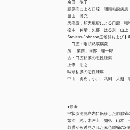
余田 敬子
膠原病による口腔・咽頭粘膜疾患
畠山 博充
天疱瘡，類天疱瘡による口腔・咽
松本 伸晴，矢部 はる奈，山上
Stevens-Johnson症候群お
口腔・咽頭粘膜病変
濱 菜摘，阿部 理一郎
舌・口腔粘膜の悪性腫瘍
上條 朋之
咽頭粘膜の悪性腫瘍
中山 勇樹，小川 武則，大越 
●原著
甲状腺濾胞癌内に転移した肺腺癌
繁治 純，木戸上 知弘，山本 
鼓膜から透見された赤色腫瘤の2