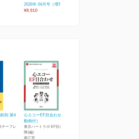
2026年 04月号（増刊号）
2026年 04月号
2
¥8,910
¥3,080
¥
鉄則 第4
心エコーEF目合わせ［Web
動画付］
科チーフレ
東京ハートラボ EF目合わせ
隊(編)
南江堂