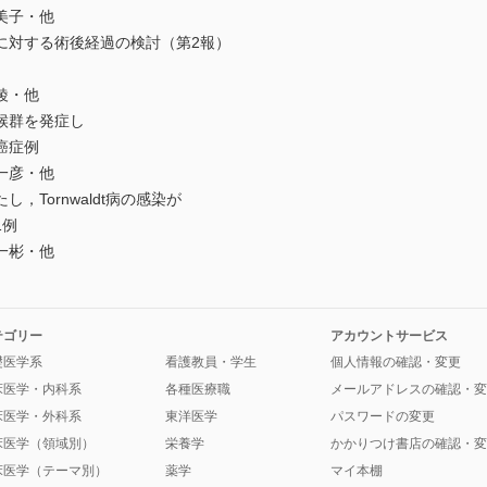
美子・他
に対する術後経過の検討（第2報）
綾・他
候群を発症し
癌症例
一彦・他
Tornwaldt病の感染が
1例
一彬・他
テゴリー
アカウントサービス
礎医学系
看護教員・学生
個人情報の確認・変更
床医学・内科系
各種医療職
メールアドレスの確認・変
床医学・外科系
東洋医学
パスワードの変更
床医学（領域別）
栄養学
かかりつけ書店の確認・変
床医学（テーマ別）
薬学
マイ本棚