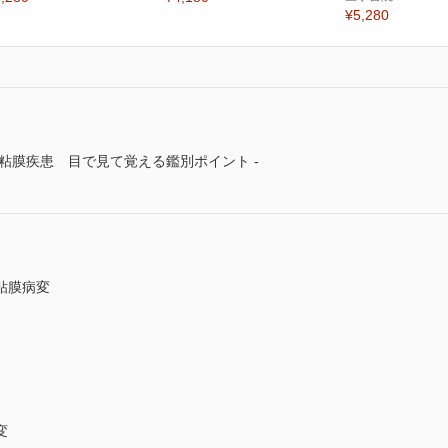
¥5,280
粘膜疾患 目で見て覚える鑑別ポイント -
粘膜病変
変