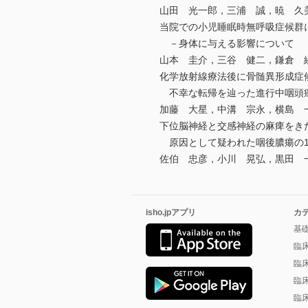
山田 光一郎，三浦 誠，暁 久
当院での小児睡眠時無呼吸症候群
－身体に与える影響について
山本 圭介，三谷 健二，鎌倉 
化学放射線療法後に骨髄異形成症
不幸な転帰を辿った進行中咽頭
加藤 大星，中溝 宗永，横島 
下位脳神経と交感神経の麻痺をきたし，
原因として疑われた咽後膿瘍の
佐伯 忠彦，小川 晃弘，黒田 
isho.jpアプリ
カ
基
臨
臨
臨
臨