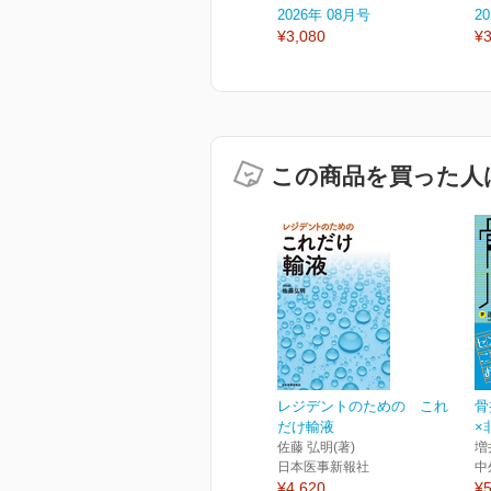
2026年 08月号
2
¥3,080
¥3
この商品を買った人
レジデントのための これ
骨
だけ輸液
×
佐藤 弘明(著)
増
日本医事新報社
中
¥4,620
¥5