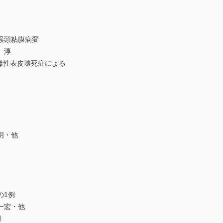
喉頭粘膜病変
 淳
よび中毒性表皮壊死症による
明・他
の1例
一宏・他
例