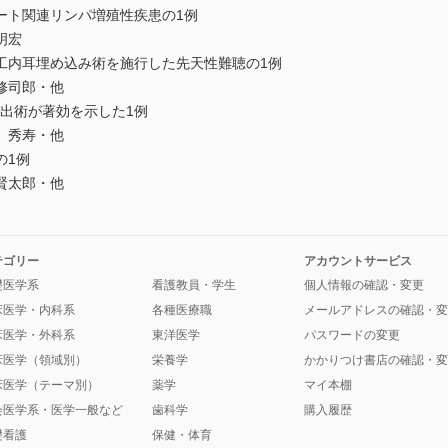
ート関連リンパ増殖性疾患の1例
明宏
工内耳埋め込み術を施行した先天性難聴の1例
修司郎・他
摘出術が著効を示した1例
 秀寿・他
の1例
賢太郎・他
テゴリー
アカウントサービス
礎医学系
看護教員・学生
個人情報の確認・変更
床医学・内科系
各種医療職
メールアドレスの確認・変
床医学・外科系
東洋医学
パスワードの変更
床医学（領域別）
栄養学
かかりつけ書店の確認・変
床医学（テーマ別）
薬学
マイ本棚
会医学系・医学一般など
歯科学
購入履歴
礎看護
保健・体育