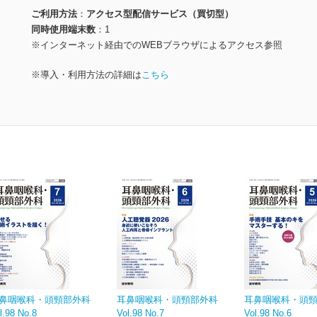
ご利用方法
アクセス型配信サービス（買切型）
同時使用端末数
1
※インターネット経由でのWEBブラウザによるアクセス参照
※導入・利用方法の詳細は
こちら
鼻咽喉科・頭頸部外科
耳鼻咽喉科・頭頸部外科
耳鼻咽喉科・頭
l.98 No.8
Vol.98 No.7
Vol.98 No.6