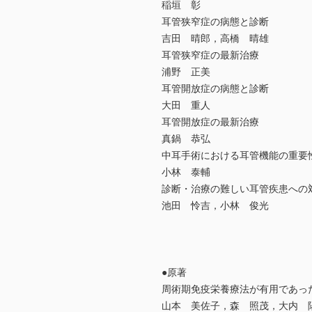
稲垣 彰
耳管狭窄症の病態と診断
吉田 晴郎，高橋 晴雄
耳管狭窄症の最新治療
浦野 正美
耳管開放症の病態と診断
大田 重人
耳管開放症の最新治療
真鍋 恭弘
中耳手術における耳管機能の重要
小林 泰輔
診断・治療の難しい耳管疾患への
池田 怜吉，小林 俊光
●原著
周術期免疫栄養療法が有用であっ
山本 美佐子，森 照茂，大内 