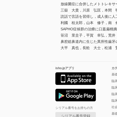
放線菌症に合併したメトトレキサ
三嶽 大貴，川原 弘匡，本間 
読話で言語を習得し，成人後に人
利國 桂太郎，山本 修子，南 
SAPHO症候群の治療に口蓋扁桃
笹沼 里圭子，平賀 幸弘，荒井
鼻腔総鼻道内に生じた異所性歯牙
大平 真也，長舩 大士，松浦 
isho.jpアプリ
カ
基
臨
臨
臨
臨
社
シリアル番号をお持ちの方
基
シリアル番号登録