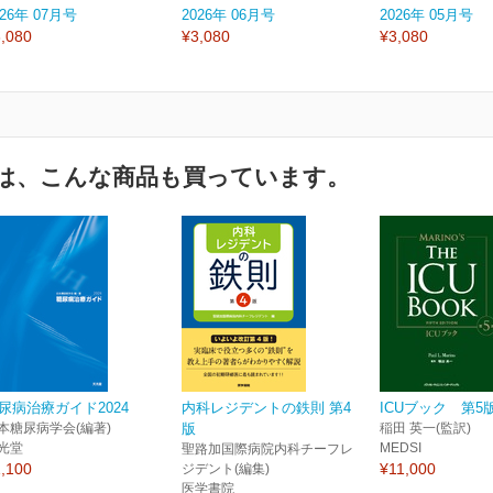
026年 07月号
2026年 06月号
2026年 05月号
,080
¥3,080
¥3,080
は、こんな商品も買っています。
尿病治療ガイド2024
内科レジデントの鉄則 第4
ICUブック 第5
本糖尿病学会(編著)
版
稲田 英一(監訳)
光堂
MEDSI
聖路加国際病院内科チーフレ
,100
¥11,000
ジデント(編集)
医学書院