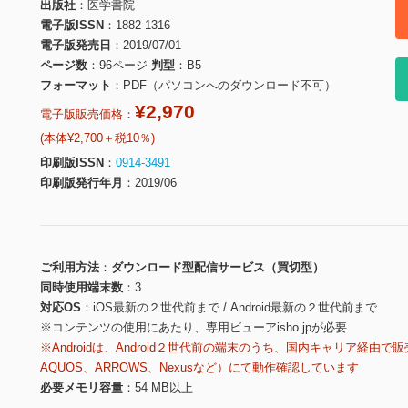
出版社
医学書院
電子版ISSN
1882-1316
電子版発売日
2019/07/01
ページ数
96ページ
判型
B5
フォーマット
PDF（パソコンへのダウンロード不可）
¥2,970
電子版販売価格：
(本体¥2,700＋税10％)
印刷版ISSN
0914-3491
印刷版発行年月
2019/06
ご利用方法
ダウンロード型配信サービス（買切型）
同時使用端末数
3
対応OS
iOS最新の２世代前まで / Android最新の２世代前まで
※コンテンツの使用にあたり、専用ビューアisho.jpが必要
※Androidは、Android２世代前の端末のうち、国内キャリア経由で販
AQUOS、ARROWS、Nexusなど）にて動作確認しています
必要メモリ容量
54 MB以上