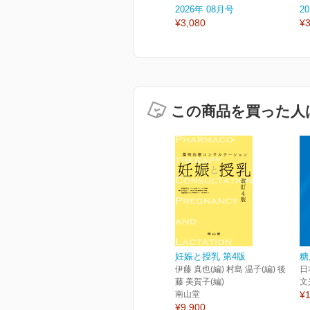
2026年 08月号
2
¥3,080
¥3
この商品を買った人
妊娠と授乳 第4版
糖
伊藤 真也(編) 村島 温子(編) 後
日
藤 美賀子(編)
文
南山堂
¥1
¥9,900