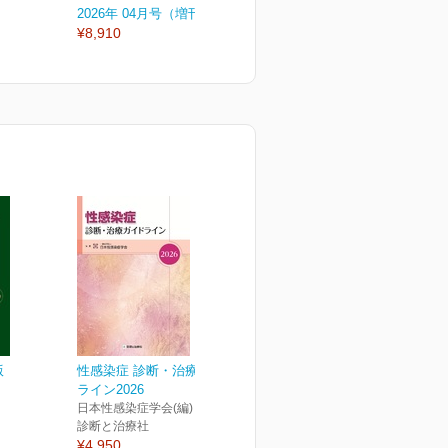
2026年 04月号（増刊号）
2026年 04月号
2
¥8,910
¥3,080
¥
版
性感染症 診断・治療ガイド
ライン2026
日本性感染症学会(編)
診断と治療社
¥4,950