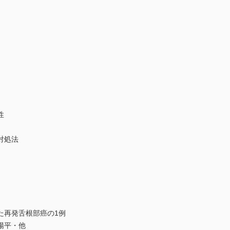
性
対処法
た再発舌根部癌の1例
陽平・他