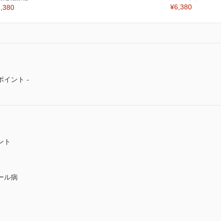
¥6,380
,380
イント -
ント
ール病