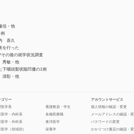
藤信・他
1例
内 喜久
術を行った
びその後の就学状況調査
 秀敏・他
た下咽頭梨状陥凹瘻の1例
 清彰・他
テゴリー
アカウントサービス
礎医学系
看護教員・学生
個人情報の確認・変更
床医学・内科系
各種医療職
メールアドレスの確認・変
床医学・外科系
東洋医学
パスワードの変更
床医学（領域別）
栄養学
かかりつけ書店の確認・変