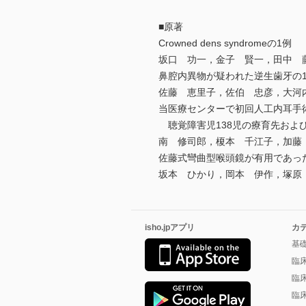
■原著
Crowned dens syndromeの1例
坂口 功一，金子 賢一，田中 
鼻腔内異物が疑われた逆生歯牙の
佐藤 恵里子，佐伯 忠彦，大河
当医療センターで初回人工内耳手
聴覚障害児138児の療育先およ
南 修司郎，榎本 千江子，加藤
佐藤式彎曲型喉頭鏡が有用であっ
坂本 ひかり，岡本 伊作，塚原
isho.jpアプリ
カ
基
臨
臨
臨