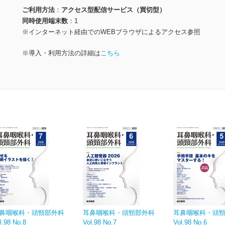
ご利用方法
アクセス型配信サービス（買切型）
同時使用端末数
1
※インターネット経由でのWEBブラウザによるアクセス参照
※導入・利用方法の詳細は
こちら
鼻咽喉科・頭頸部外科
耳鼻咽喉科・頭頸部外科
耳鼻咽喉科・頭
l.98 No.8
Vol.98 No.7
Vol.98 No.6