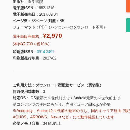
出版社
医学書院
電子版ISSN
1882-1316
電子版発売日
2017/09/04
ページ数
88ページ
判型
B5
フォーマット
PDF（パソコンへのダウンロード不可）
¥2,970
電子版販売価格：
(本体¥2,700＋税10％)
印刷版ISSN
0914-3491
印刷版発行年月
2017/02
ご利用方法
ダウンロード型配信サービス（買切型）
同時使用端末数
3
対応OS
iOS最新の２世代前まで / Android最新の２世代前まで
※コンテンツの使用にあたり、専用ビューアisho.jpが必要
※Androidは、Android２世代前の端末のうち、国内キャリア経由で販
AQUOS、ARROWS、Nexusなど）にて動作確認しています
必要メモリ容量
34 MB以上