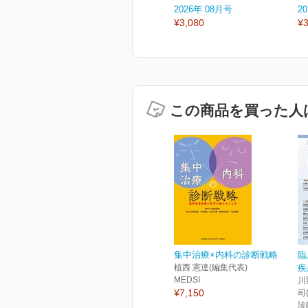
2026年 08月号
2
¥3,080
¥3
この商品を買った人
集中治療×内科の診断戦略
臨
植西 憲達(編集代表)
疾
MEDSI
川
¥7,150
司
診