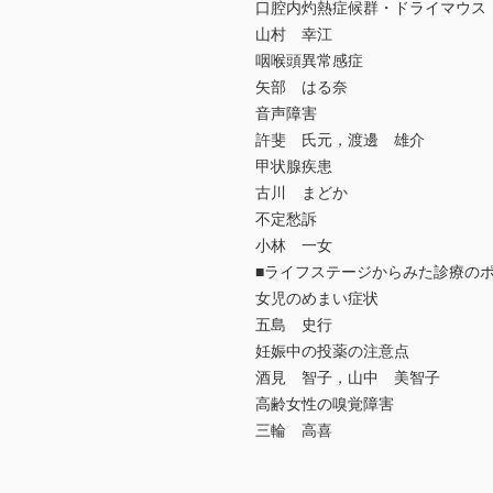
口腔内灼熱症候群・ドライマウス
山村 幸江
咽喉頭異常感症
矢部 はる奈
音声障害
許斐 氏元，渡邊 雄介
甲状腺疾患
古川 まどか
不定愁訴
小林 一女
■ライフステージからみた診療の
女児のめまい症状
五島 史行
妊娠中の投薬の注意点
酒見 智子，山中 美智子
高齢女性の嗅覚障害
三輪 高喜