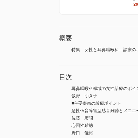
¥6
概要
特集 女性と耳鼻咽喉科―診療のポ
目次
耳鼻咽喉科領域の女性診療のポイ
飯野 ゆき子
■主要疾患の診療ポイント
急性低音障害型感音難聴とメニエ
佐藤 宏昭
心因性難聴
野口 佳裕