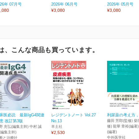
026年 07月号
2026年 06月号
2026年 05月号
,080
¥3,080
¥3,080
は、こんな商品も買っています。
床医必読 最新IgG4関連
レジデントノート Vol.27
利尿薬の考え方
患 改訂第3版
No.13
藤田 芳郎(監修) 柴
修) 龍華 章裕(編著
野 充弘(編集主幹) 中村 誠
羊土社
(編著)
(編集主幹)
¥2,530
中外医学社
断と治療社