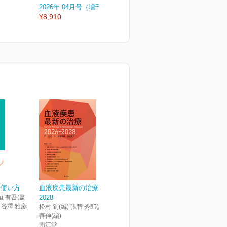
2026年 04月号（増刊号）
2026年 04月号
2
¥8,910
¥3,080
¥
，使い方
血液疾患最新の治療2026-
垣 有吾(監
2028
) 谷澤 雅彦
松村 到(編) 張替 秀郎(編) 神田
善伸(編)
南江堂