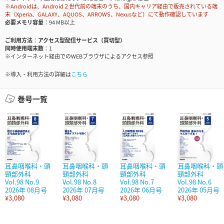
※Androidは、Android２世代前の端末のうち、国内キャリア経由で販売されている端
末（Xperia、GALAXY、AQUOS、ARROWS、Nexusなど）にて動作確認しています
必要メモリ容量
94 MB以上
ご利用方法
アクセス型配信サービス（買切型）
同時使用端末数
1
※インターネット経由でのWEBブラウザによるアクセス参照
※導入・利用方法の詳細は
こちら
巻号一覧
耳鼻咽喉科・頭
耳鼻咽喉科・頭
耳鼻咽喉科・頭
耳鼻咽喉科・頭
頸部外科
頸部外科
頸部外科
頸部外科
Vol.98 No.9
Vol.98 No.8
Vol.98 No.7
Vol.98 No.6
2026年 08月号
2026年 07月号
2026年 06月号
2026年 05月号
¥3,080
¥3,080
¥3,080
¥3,080