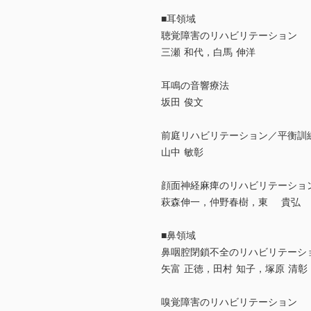
■耳領域
聴覚障害のリハビリテーション
三瀬 和代，白馬 伸洋
耳鳴の音響療法
坂田 俊文
前庭リハビリテーション／平衡訓
山中 敏彰
顔面神経麻痺のリハビリテーショ
萩森伸一，仲野春樹，東 貴弘
■鼻領域
鼻咽腔閉鎖不全のリハビリテーシ
矢富 正徳，田村 知子，塚原 清彰
嗅覚障害のリハビリテーション