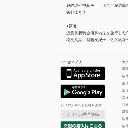
好酸球性中耳炎――四半世紀の軌
飯野ゆき子
●原著
涙囊鼻腔吻合術鼻内法を施行したCor
松見文晶，斎藤友紀子，佐久間琴
isho.jpアプリ
カ
基
臨
臨
臨
臨
社
シリアル番号をお持ちの方
基
シリアル番号登録
臨
臨