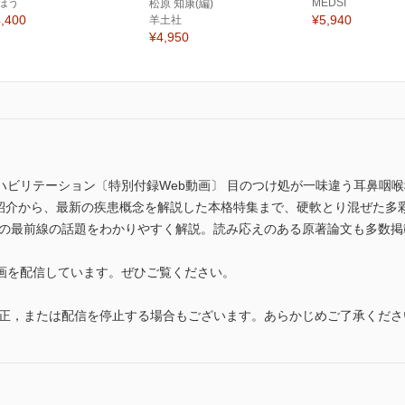
ほう
MEDSI
松原 知康(編)
,400
¥5,940
羊土社
¥4,950
ハビリテーション〔特別付録Web動画〕 目のつけ処が一味違う耳鼻咽
の紹介から、最新の疾患概念を解説した本格特集まで、硬軟とり混ぜた多
では研究の最前線の話題をわかりやすく解説。読み応えのある原著論文も多数掲載。 (I
画を配信しています。ぜひご覧ください。
修正，または配信を停止する場合もございます。あらかじめご了承くださ