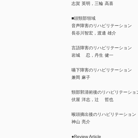
志賀 英明，三輪 高喜
■頭頸部領域
音声障害のリハビリテーション
長谷川智宏，渡邊 雄介
言語障害のリハビリテーション
岩城 忍，丹生 健一
嚥下障害のリハビリテーション
兼岡 麻子
頸部郭清術後のリハビリテーショ
伏屋 洋志，辻 哲也
喉頭摘出後のリハビリテーション
神山 亮介
●Review Article