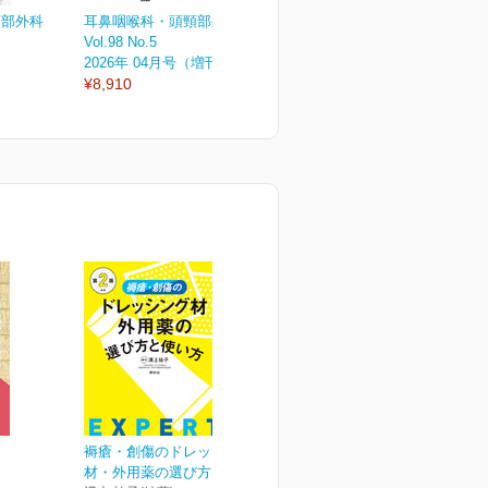
頸部外科
耳鼻咽喉科・頭頸部外科
耳鼻咽喉科・頭頸部外科
Vol.98 No.5
Vol.98 No.4
V
2026年 04月号（増刊号）
2026年 04月号
2
¥8,910
¥3,080
¥
褥瘡・創傷のドレッシング
材・外用薬の選び方と使...