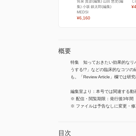
じ
筒泉 貴彦(編集) 山田 悠史(編
¥4
集) 小坂 鎮太郎(編集)
MEDSI
¥6,160
概要
特集 知っておきたい効果的なリ
うする!?」などの臨床的なコツ
も。「Review Article」欄
編集室より：本号では関連する動
※ 配信・閲覧期限：発行後3年間
※ ファイルは予告なしに変更・
目次