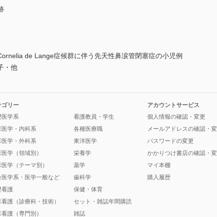
跡
nelia de Lange症候群に伴う先天性鼻涙管閉塞症の小児例
子・他
テゴリー
アカウントサービス
礎医学系
看護教員・学生
個人情報の確認・変更
床医学・内科系
各種医療職
メールアドレスの確認・変
床医学・外科系
東洋医学
パスワードの変更
床医学（領域別）
栄養学
かかりつけ書店の確認・変
床医学（テーマ別）
薬学
マイ本棚
会医学系・医学一般など
歯科学
購入履歴
礎看護
保健・体育
床看護（診療科・技術）
セット・雑誌年間購読
床看護（専門別）
雑誌