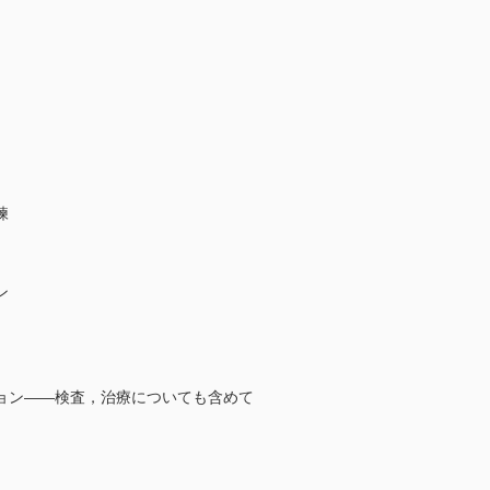
練
ン
ョン――検査，治療についても含めて