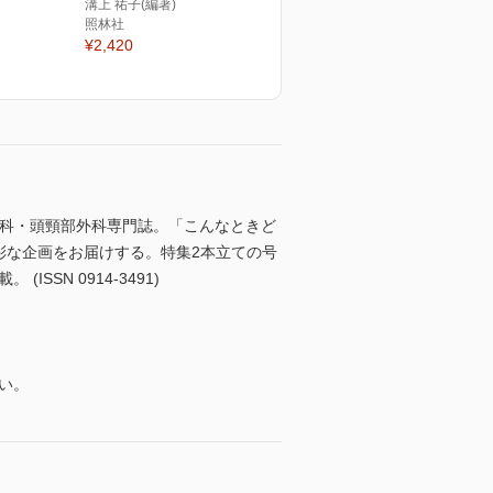
溝上 祐子(編著)
照林社
¥2,420
喉科・頭頸部外科専門誌。「こんなときど
彩な企画をお届けする。特集2本立ての号
SSN 0914-3491)
い。