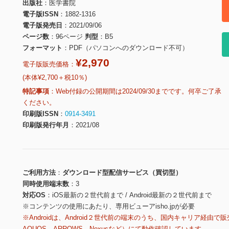
出版社
医学書院
電子版ISSN
1882-1316
電子版発売日
2021/09/06
ページ数
96ページ
判型
B5
フォーマット
PDF（パソコンへのダウンロード不可）
¥2,970
電子版販売価格：
(本体¥2,700＋税10％)
特記事項
Web付録の公開期間は2024/09/30までです。何卒ご了承
ください。
印刷版ISSN
0914-3491
印刷版発行年月
2021/08
ご利用方法
ダウンロード型配信サービス（買切型）
同時使用端末数
3
対応OS
iOS最新の２世代前まで / Android最新の２世代前まで
※コンテンツの使用にあたり、専用ビューアisho.jpが必要
※Androidは、Android２世代前の端末のうち、国内キャリア経由で販
AQUOS、ARROWS、Nexusなど）にて動作確認しています