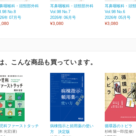
鼻咽喉科・頭頸部外科
耳鼻咽喉科・頭頸部外科
耳鼻咽喉科・頭
l.98 No.8
Vol.98 No.7
Vol.98 No.6
026年 07月号
2026年 06月号
2026年 05月号
,080
¥3,080
¥3,080
は、こんな商品も買っています。
児科ファーストタッチ
病棟指示と頻用薬の使い
循環器のトビラ
本 光宏(著)
方 決定版
杉崎 陽一郎(監修)