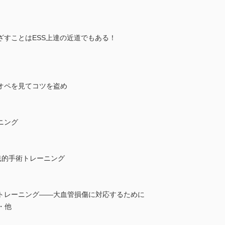
ざすことはESS上達の近道でもある！
オペを見てコツを盗め
ニング
践的手術トレーニング
トレーニング――大血管損傷に対応するために
・他