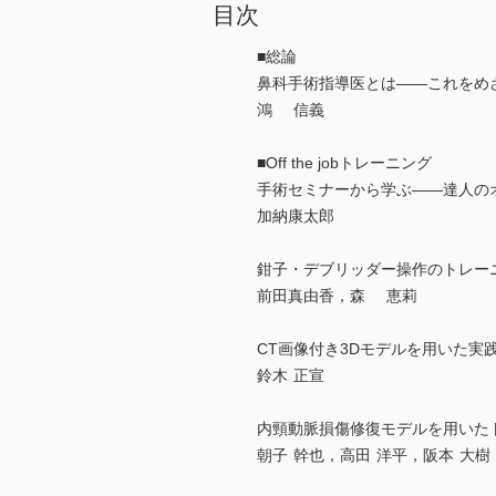
目次
■総論
鼻科手術指導医とは――これをめ
鴻 信義
■Off the jobトレーニング
手術セミナーから学ぶ――達人の
加納康太郎
鉗子・デブリッダー操作のトレー
前田真由香，森 恵莉
CT画像付き3Dモデルを用いた実
鈴木 正宣
内頸動脈損傷修復モデルを用いた
朝子 幹也，高田 洋平，阪本 大樹