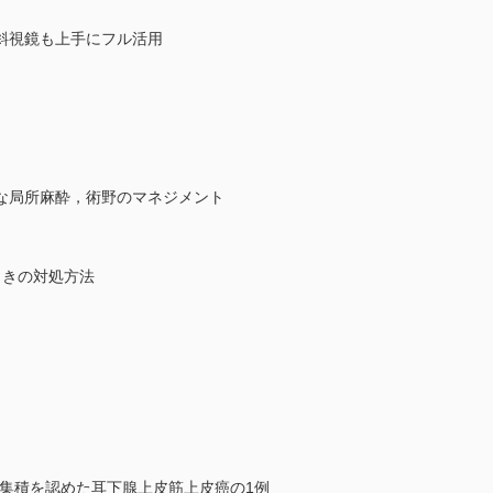
斜視鏡も上手にフル活用
な局所麻酔，術野のマネジメント
ときの対処方法
高度集積を認めた耳下腺上皮筋上皮癌の1例