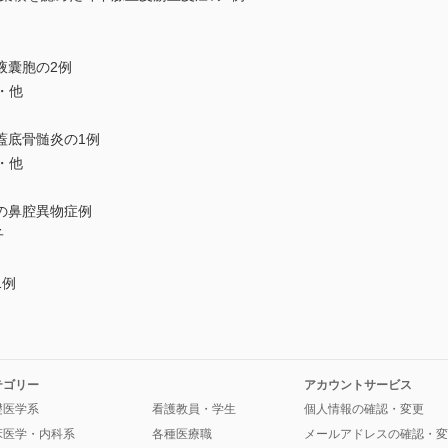
液囊胞の2例
・他
蓋底骨髄炎の1例
・他
の鼻腔異物症例
子
1例
テゴリー
アカウントサービス
礎医学系
看護教員・学生
個人情報の確認・変更
床医学・内科系
各種医療職
メールアドレスの確認・変