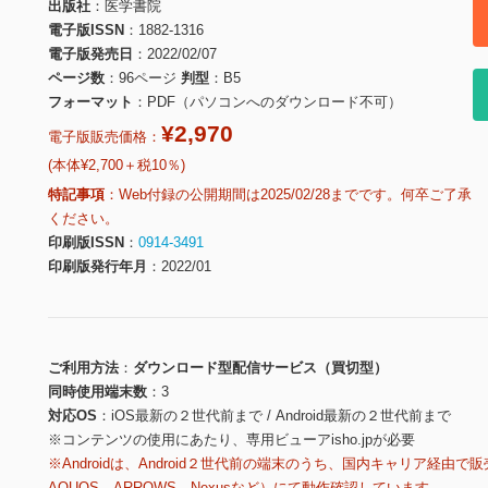
出版社
医学書院
電子版ISSN
1882-1316
電子版発売日
2022/02/07
ページ数
96ページ
判型
B5
フォーマット
PDF（パソコンへのダウンロード不可）
¥2,970
電子版販売価格：
(本体¥2,700＋税10％)
特記事項
Web付録の公開期間は2025/02/28までです。何卒ご了承
ください。
印刷版ISSN
0914-3491
印刷版発行年月
2022/01
ご利用方法
ダウンロード型配信サービス（買切型）
同時使用端末数
3
対応OS
iOS最新の２世代前まで / Android最新の２世代前まで
※コンテンツの使用にあたり、専用ビューアisho.jpが必要
※Androidは、Android２世代前の端末のうち、国内キャリア経由で販
AQUOS、ARROWS、Nexusなど）にて動作確認しています