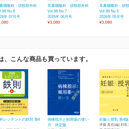
鼻咽喉科・頭頸部外科
耳鼻咽喉科・頭頸部外科
耳鼻咽喉科・頭
l.98 No.8
Vol.98 No.7
Vol.98 No.6
026年 07月号
2026年 06月号
2026年 05月号
,080
¥3,080
¥3,080
は、こんな商品も買っています。
科レジデントの鉄則 第4
病棟指示と頻用薬の使い
妊娠と授乳 第4版
方 決定版
伊藤 真也(編) 村島 