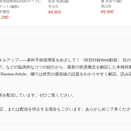
藤 美賀子(編)
路加国際病院内科チーフレ
松原 知康(編)
南山堂
デント(編集)
羊土社
¥9,900
学書院
¥4,950
,280
キルアップ――鼻科手術指導医をめざして！〔特別付録Web動画〕 目
!?」などの臨床的なコツの紹介から、最新の疾患概念を解説した本格特
view Article」欄では研究の最前線の話題をわかりやすく解説。読み
画を配信しています。ぜひご覧ください。
修正，または配信を停止する場合もございます。あらかじめご了承くださ