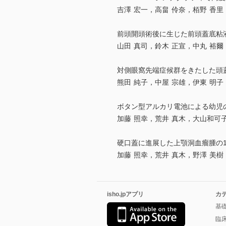
吉澤 宏一，高畠 伶奈，栢野 香里
前頭開頭術後に生じた前頭蓋底粘
山田 真司，鈴木 正宣，中丸 裕爾
対側眼窩先端症候群をきたした頭
熊田 純子，中屋 宗雄，伊東 明子
ボタン型アルカリ電池による幼児
加藤 照幸，荒井 真木，大山和可
硬口蓋に進展した上顎洞血瘤腫の
加藤 照幸，荒井 真木，野澤 美樹
isho.jpアプリ
カ
基
臨