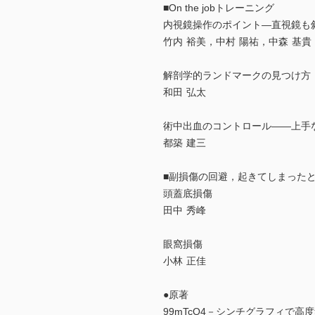
■On the jobトレーニング
内視鏡操作のポイント―直視鏡も
竹内 裕美，中村 陽祐，中森 基貴
解剖学的ランドマークの見つけ方
和田 弘太
術中出血のコントロール――上手
都築 建三
■副損傷の回避，起きてしまった
頭蓋底損傷
田中 秀峰
眼窩損傷
小林 正佳
●原著
99mTcO4－シンチグラフィで