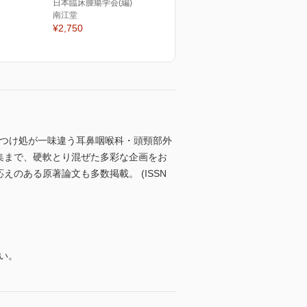
日本臨床腫瘍学会(編)
南江堂
¥2,750
のつけ処が一味違う耳鼻咽喉科・頭頸部外
集まで、硬軟とり混ぜた多彩な企画をお
応えのある原著論文も多数掲載。 (ISSN
い。