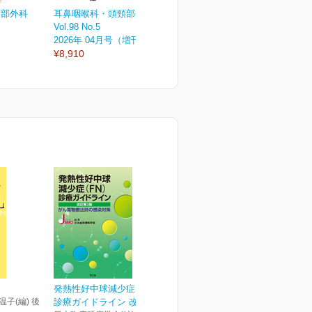
頸部外科
耳鼻咽喉科・頭頸部外科
耳鼻咽喉科・頭頸部外科
Vol.98 No.5
Vol.98 No.4
V
2026年 04月号（増刊号）
2026年 04月号
2
¥8,910
¥3,080
¥
発熱性好中球減少症（FN）
温子(編) 後
診療ガイドライン 改訂第...