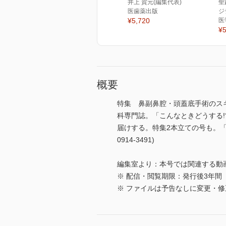
井上 賀元(編集代表)
聖
医歯薬出版
ジ
¥5,720
医
¥5
概要
特集 鼻副鼻腔・頭蓋底手術のス
科専門誌。「こんなときどうする
届けする。特集2本立ての号も。「Re
0914-3491)
編集室より：本号では関連する動
※ 配信・閲覧期限：発行後3年間
※ ファイルは予告なしに変更・