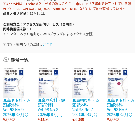
※Androidは、Android２世代前の端末のうち、国内キャリア経由で販売されている端
末（Xperia、GALAXY、AQUOS、ARROWS、Nexusなど）にて動作確認しています
必要メモリ容量
82 MB以上
ご利用方法
アクセス型配信サービス（買切型）
同時使用端末数
1
※インターネット経由でのWEBブラウザによるアクセス参照
※導入・利用方法の詳細は
こちら
巻号一覧
耳鼻咽喉科・頭
耳鼻咽喉科・頭
耳鼻咽喉科・頭
耳鼻咽喉科・頭
頸部外科
頸部外科
頸部外科
頸部外科
Vol.98 No.9
Vol.98 No.8
Vol.98 No.7
Vol.98 No.6
2026年 08月号
2026年 07月号
2026年 06月号
2026年 05月号
¥3,080
¥3,080
¥3,080
¥3,080