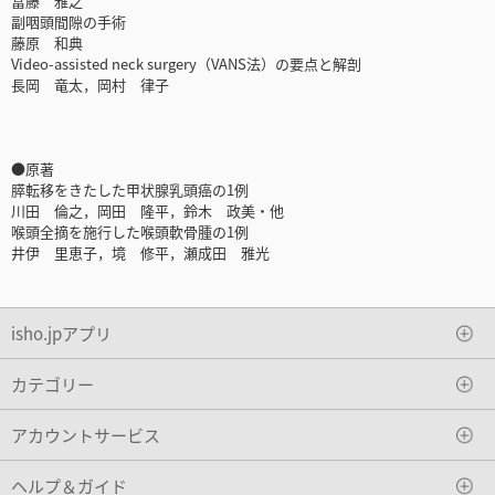
冨藤 雅之
副咽頭間隙の手術
藤原 和典
Video-assisted neck surgery（VANS法）の要点と解剖
長岡 竜太，岡村 律子
●原著
膵転移をきたした甲状腺乳頭癌の1例
川田 倫之，岡田 隆平，鈴木 政美・他
喉頭全摘を施行した喉頭軟骨腫の1例
井伊 里恵子，境 修平，瀬成田 雅光
isho.jpアプリ
カテゴリー
アカウントサービス
ヘルプ＆ガイド