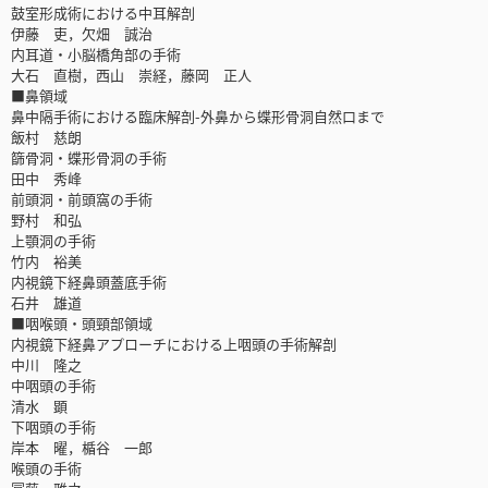
鼓室形成術における中耳解剖
伊藤 吏，欠畑 誠治
内耳道・小脳橋角部の手術
大石 直樹，西山 崇経，藤岡 正人
■鼻領域
鼻中隔手術における臨床解剖-外鼻から蝶形骨洞自然口まで
飯村 慈朗
篩骨洞・蝶形骨洞の手術
田中 秀峰
前頭洞・前頭窩の手術
野村 和弘
上顎洞の手術
竹内 裕美
内視鏡下経鼻頭蓋底手術
石井 雄道
■咽喉頭・頭頸部領域
内視鏡下経鼻アプローチにおける上咽頭の手術解剖
中川 隆之
中咽頭の手術
清水 顕
下咽頭の手術
岸本 曜，楯谷 一郎
喉頭の手術