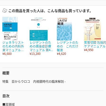
この商品を買った人は、こんな商品も買っています。
ジェネラリスト
レジデントのた
レジデントのた
気管切開 包括
のための内科外
めの感染症診療
めの これだけ
ケアマニュアル
来マニュアル...
マニュアル 第4...
輸液
¥4,950
¥6,600
¥13,200
¥4,620
概要
特集 目からウロコ 内視鏡時代の臨床解剖 -
目次
■耳領域