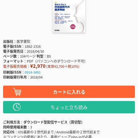
出版社
医学書院
電子版ISSN
1882-1316
電子版発売日
2018/04/30
ページ数
104ページ
判型
B5
フォーマット
PDF（パソコンへのダウンロード不可）
¥2,970
電子版販売価格：
(本体¥2,700＋税10％)
印刷版ISSN
0914-3491
印刷版発行年月
2018/04
カートに入れる
ちょっと立ち読み
ご利用方法
ダウンロード型配信サービス（買切型）
同時使用端末数
3
対応OS
iOS最新の２世代前まで / Android最新の２世代前まで
※コンテンツの使用にあたり、専用ビューアisho.jpが必要