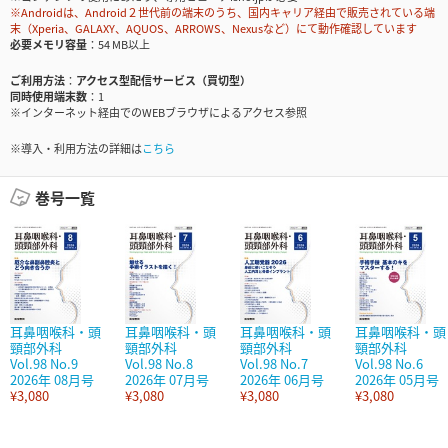
※Androidは、Android２世代前の端末のうち、国内キャリア経由で販売されている端
末（Xperia、GALAXY、AQUOS、ARROWS、Nexusなど）にて動作確認しています
必要メモリ容量
54 MB以上
ご利用方法
アクセス型配信サービス（買切型）
同時使用端末数
1
※インターネット経由でのWEBブラウザによるアクセス参照
※導入・利用方法の詳細は
こちら
巻号一覧
耳鼻咽喉科・頭
耳鼻咽喉科・頭
耳鼻咽喉科・頭
耳鼻咽喉科・頭
頸部外科
頸部外科
頸部外科
頸部外科
Vol.98 No.9
Vol.98 No.8
Vol.98 No.7
Vol.98 No.6
2026年 08月号
2026年 07月号
2026年 06月号
2026年 05月号
¥3,080
¥3,080
¥3,080
¥3,080