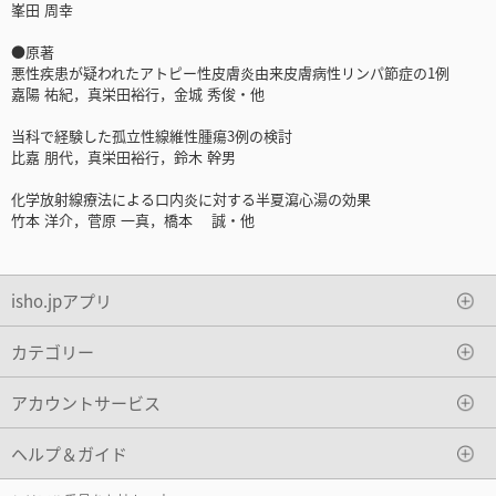
峯田 周幸
●原著
悪性疾患が疑われたアトピー性皮膚炎由来皮膚病性リンパ節症の1例
嘉陽 祐紀，真栄田裕行，金城 秀俊・他
当科で経験した孤立性線維性腫瘍3例の検討
比嘉 朋代，真栄田裕行，鈴木 幹男
化学放射線療法による口内炎に対する半夏瀉心湯の効果
竹本 洋介，菅原 一真，橋本 誠・他
isho.jpアプリ
カテゴリー
アカウントサービス
ヘルプ＆ガイド