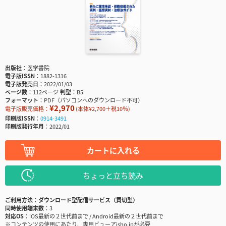
出版社
医学書院
電子版ISSN
1882-1316
電子版発売日
2022/01/03
ページ数
112ページ
判型
B5
フォーマット
PDF（パソコンへのダウンロード不可）
¥2,970
電子版販売価格：
(本体¥2,700＋税10％)
印刷版ISSN
0914-3491
印刷版発行年月
2022/01
カートに入れる
ちょっと立ち読み
ご利用方法
ダウンロード型配信サービス（買切型）
同時使用端末数
3
対応OS
iOS最新の２世代前まで / Android最新の２世代前まで
※コンテンツの使用にあたり、専用ビューアisho.jpが必要