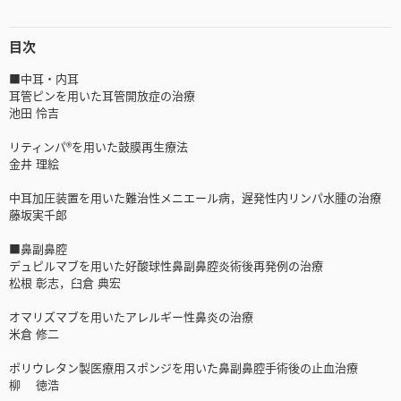
目次
■中耳・内耳
耳管ピンを用いた耳管開放症の治療
池田 怜吉
リティンパ®を用いた鼓膜再生療法
金井 理絵
中耳加圧装置を用いた難治性メニエール病，遅発性内リンパ水腫の治療
藤坂実千郎
■鼻副鼻腔
デュピルマブを用いた好酸球性鼻副鼻腔炎術後再発例の治療
松根 彰志，臼倉 典宏
オマリズマブを用いたアレルギー性鼻炎の治療
米倉 修二
ポリウレタン製医療用スポンジを用いた鼻副鼻腔手術後の止血治療
柳 徳浩