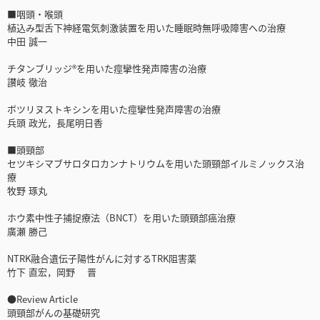
■咽頭・喉頭
植込み型舌下神経電気刺激装置を用いた睡眠時無呼吸障害への治療
中田 誠一
チタンブリッジ®を用いた痙攣性発声障害の治療
讃岐 徹治
ボツリヌストキシンを用いた痙攣性発声障害の治療
兵頭 政光，長尾明日香
■頭頸部
セツキシマブサロタロカンナトリウムを用いた頭頸部イルミノックス治
療
牧野 琢丸
ホウ素中性子捕捉療法（BNCT）を用いた頭頸部癌治療
廣瀬 勝己
NTRK融合遺伝子陽性がんに対するTRK阻害薬
竹下 直宏，岡野 晋
●Review Article
頭頸部がんの基礎研究