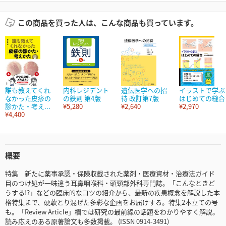
この商品を買った人は、こんな商品も買っています。
誰も教えてくれ
内科レジデント
遺伝医学への招
イラストで学ぶ
なかった皮疹の
の鉄則 第4版
待 改訂第7版
はじめての縫合
診かた・考え...
¥5,280
¥2,640
¥2,970
¥4,400
概要
特集 新たに薬事承認・保険収載された薬剤・医療資材・治療法ガイド
目のつけ処が一味違う耳鼻咽喉科・頭頸部外科専門誌。「こんなときど
うする!?」などの臨床的なコツの紹介から、最新の疾患概念を解説した本
格特集まで、硬軟とり混ぜた多彩な企画をお届けする。特集2本立ての号
も。「Review Article」欄では研究の最前線の話題をわかりやすく解説。
読み応えのある原著論文も多数掲載。 (ISSN 0914-3491)