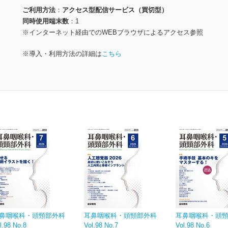
ご利用方法
アクセス型配信サービス（買切型）
同時使用端末数
1
※インターネット経由でのWEBブラウザによるアクセス参照
※導入・利用方法の詳細は
こちら
鼻咽喉科・頭頸部外科
耳鼻咽喉科・頭頸部外科
耳鼻咽喉科・頭
l.98 No.8
Vol.98 No.7
Vol.98 No.6