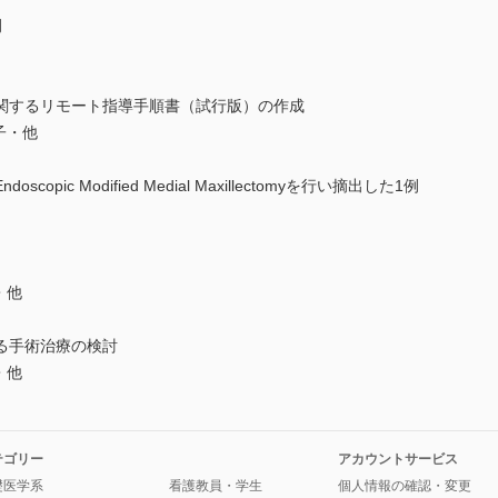
例
関するリモート指導手順書（試行版）の作成
子・他
pic Modified Medial Maxillectomyを行い摘出した1例
・他
る手術治療の検討
・他
テゴリー
アカウントサービス
礎医学系
看護教員・学生
個人情報の確認・変更