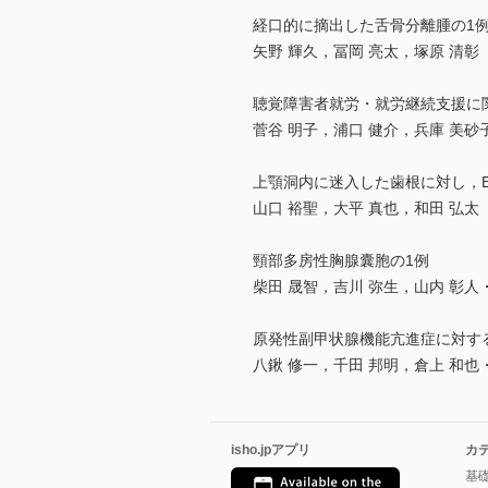
経口的に摘出した舌骨分離腫の1
矢野 輝久，冨岡 亮太，塚原 清彰
聴覚障害者就労・就労継続支援に
菅谷 明子，浦口 健介，兵庫 美砂
上顎洞内に迷入した歯根に対し，Endosco
山口 裕聖，大平 真也，和田 弘太
頸部多房性胸腺囊胞の1例
柴田 晟智，吉川 弥生，山内 彰人
原発性副甲状腺機能亢進症に対す
八鍬 修一，千田 邦明，倉上 和也
isho.jpアプリ
カ
基