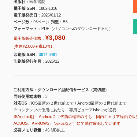
出版社
医学書院
電子版ISSN
1882-1316
電子版発売日
2026/01/12
ページ数
96ページ
判型
B5
フォーマット
PDF（パソコンへのダウンロード不可）
¥3,080
電子版販売価格：
(本体¥2,800＋税10％)
印刷版ISSN
0914-3491
印刷版発行年月
2025/12
ご利用方法
ダウンロード型配信サービス（買切型）
同時使用端末数
3
対応OS
iOS最新の２世代前まで / Android最新の２世代前まで
※コンテンツの使用にあたり、専用ビューアisho.jpが必要
※Androidは、Android２世代前の端末のうち、国内キャリア経由で販
AQUOS、ARROWS、Nexusなど）にて動作確認しています
必要メモリ容量
46 MB以上