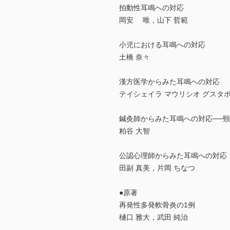
拍動性耳鳴への対応
岡安 唯，山下 哲範
小児における耳鳴への対応
土橋 奈々
漢方医学からみた耳鳴への対応
テイシェイラ マウリシオ グスタボ
鍼灸師からみた耳鳴への対応──
粕谷 大智
公認心理師からみた耳鳴への対応
田副 真美，片岡 ちなつ
●原著
再発性多発軟骨炎の1例
樋口 雅大，武田 純治