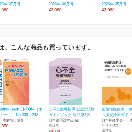
026年 07月号
2026年 06月号
2026年 05月号
,080
¥3,080
¥3,080
は、こんな商品も買っています。
onthly Book ENTONI（エ
心不全療養指導士認定試験
細菌性髄膜炎・
トーニ） No.309（202...
ガイドブック 改訂第3版
ス脳炎診療ガイドラ
日本病院出版会
日本循環器学会(編)
日本神経学会・日
,050
南江堂
症学会(監)
¥4,180
南江堂