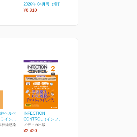
2026年 04月号（増刊号）
2026年 04月号
2
¥8,910
¥3,080
¥
単純ヘルペ
INFECTION
イン...
CONTROL（インフェク...
本神経感染
メディカ出版
¥2,420