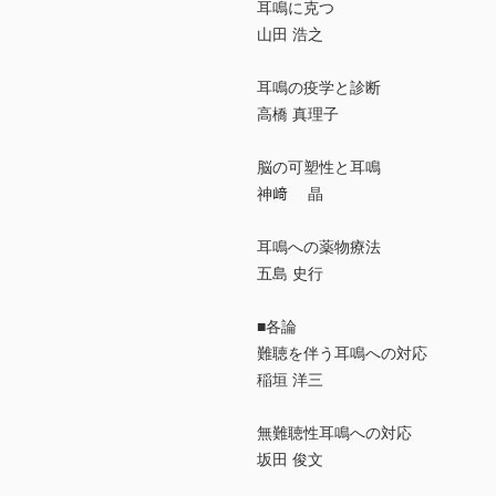
耳鳴に克つ
山田 浩之
耳鳴の疫学と診断
高橋 真理子
脳の可塑性と耳鳴
神﨑 晶
耳鳴への薬物療法
五島 史行
■各論
難聴を伴う耳鳴への対応
稲垣 洋三
無難聴性耳鳴への対応
坂田 俊文