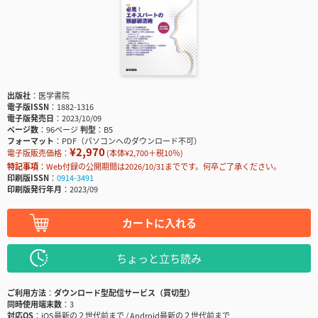
出版社
医学書院
電子版ISSN
1882-1316
電子版発売日
2023/10/09
ページ数
96ページ
判型
B5
フォーマット
PDF（パソコンへのダウンロード不可）
¥2,970
電子版販売価格：
(本体¥2,700＋税10％)
特記事項
Web付録の公開期間は2026/10/31までです。何卒ご了承ください。
印刷版ISSN
0914-3491
印刷版発行年月
2023/09
カートに入れる
ちょっと立ち読み
ご利用方法
ダウンロード型配信サービス（買切型）
同時使用端末数
3
対応OS
iOS最新の２世代前まで / Android最新の２世代前まで