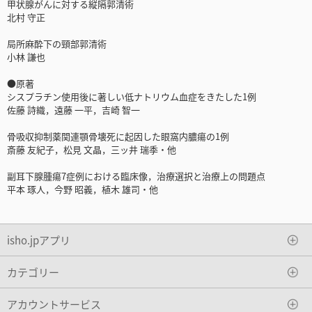
甲状腺がんに対する縦隔郭清術
北村 守正
局所麻酔下の頸部郭清術
小林 謙也
●原著
シスプラチン使用後に著しい低ナトリウム血症をきたした1例
佐藤 詩織，遠藤 一平，吉崎 智一
骨吸収抑制薬関連顎骨壊死に起因した眼窩内膿瘍の1例
斎藤 友紀子，松見 文晶，三ッ井 瑞季・他
副耳下腺腫瘍7症例における臨床像，治療選択と治療上の問題点
平本 琢人，今野 昭義，植木 雄司・他
isho.jpアプリ
カテゴリー
アカウントサービス