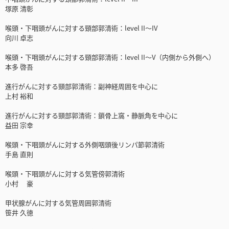
塚原 清彰
喉頭・下咽頭がんに対する頸部郭清術：level II～IV
向川 卓志
喉頭・下咽頭がんに対する頸部郭清術：level II～V（内側から外側へ）
本多 啓吾
進行がんに対する頸部郭清術：副神経周囲を中心に
上村 裕和
進行がんに対する頸部郭清術：鎖骨上窩・静脈角を中心に
益田 宗幸
喉頭・下咽頭がんに対する外側咽頭後リンパ節郭清術
手島 直則
喉頭・下咽頭がんに対する気管傍郭清術
小村 豪
甲状腺がんに対する気管周囲郭清術
笹井 久徳