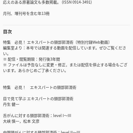
応えのある原著論文も多数掲載。 (ISSN 0914-3491)
月刊、増刊号を含む年13冊
目次
特集 必見！ エキスパートの頸部郭清術〔特別付録Web動画〕
編集室より：本号では関連する動画を配信しています。ぜひご覧くださ
い。
※ 配信・閲覧期限：発行後3年間
※ ファイルは予告なしに変更・修正，または配信を停止する場合もござ
います。あらかじめご了承ください。
特集 必見！ エキスパートの頸部郭清術
目で見て学ぶ エキスパートの頸部郭清術
丹生 健一
舌がんに対する頸部郭清術：level I～III
大峡 慎一，松本 文彦
中咽頭がんに対する頸部郭清術：level II～III