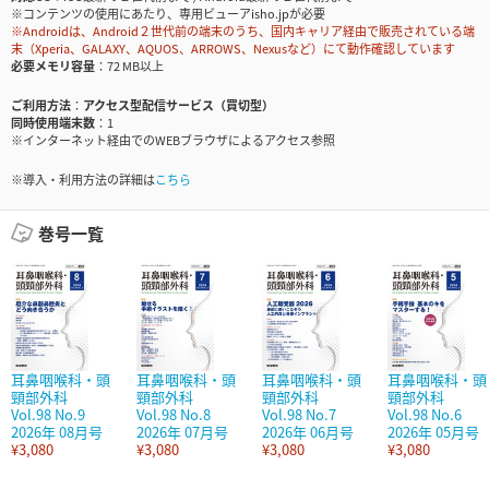
※コンテンツの使用にあたり、専用ビューアisho.jpが必要
※Androidは、Android２世代前の端末のうち、国内キャリア経由で販売されている端
末（Xperia、GALAXY、AQUOS、ARROWS、Nexusなど）にて動作確認しています
必要メモリ容量
72 MB以上
ご利用方法
アクセス型配信サービス（買切型）
同時使用端末数
1
※インターネット経由でのWEBブラウザによるアクセス参照
※導入・利用方法の詳細は
こちら
巻号一覧
耳鼻咽喉科・頭
耳鼻咽喉科・頭
耳鼻咽喉科・頭
耳鼻咽喉科・頭
頸部外科
頸部外科
頸部外科
頸部外科
Vol.98 No.9
Vol.98 No.8
Vol.98 No.7
Vol.98 No.6
2026年 08月号
2026年 07月号
2026年 06月号
2026年 05月号
¥3,080
¥3,080
¥3,080
¥3,080