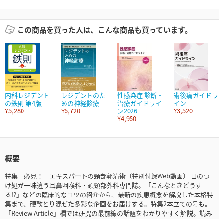
この商品を買った人は、こんな商品も買っています。
内科レジデント
レジデントのた
性感染症 診断・
術後痛ガイドラ
の鉄則 第4版
めの神経診療
治療ガイドライ
イン
¥5,280
¥5,720
ン2026
¥3,520
¥4,950
概要
特集 必見！ エキスパートの頸部郭清術〔特別付録Web動画〕 目のつ
け処が一味違う耳鼻咽喉科・頭頸部外科専門誌。「こんなときどうす
る!?」などの臨床的なコツの紹介から、最新の疾患概念を解説した本格特
集まで、硬軟とり混ぜた多彩な企画をお届けする。特集2本立ての号も。
「Review Article」欄では研究の最前線の話題をわかりやすく解説。読み