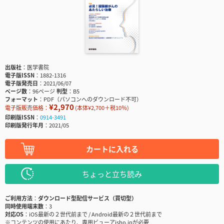
出版社
医学書院
電子版ISSN
1882-1316
電子版発売日
2021/06/07
ページ数
96ページ
判型
B5
フォーマット
PDF（パソコンへのダウンロード不可）
¥2,970
電子版販売価格：
(本体¥2,700＋税10％)
印刷版ISSN
0914-3491
印刷版発行年月
2021/05
カートに入れる
ちょっと立ち読み
ご利用方法
ダウンロード型配信サービス（買切型）
同時使用端末数
3
対応OS
iOS最新の２世代前まで / Android最新の２世代前まで
※コンテンツの使用にあたり、専用ビューアisho.jpが必要