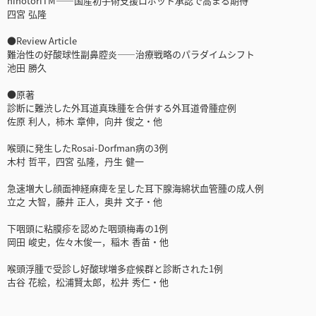
hinotoriTM――国産初手術支援ロボット承認で高まる期待
四宮 弘隆
●Review Article
難治性の好酸球性副鼻腔炎――治療戦略のパラダイムシフト
池田 勝久
●原著
診断に難渋した外耳道真珠腫を合併する外耳道骨腫症例
佐原 利人，柿木 章伸，向井 俊之・他
喉頭に発生したRosai-Dorfman病の3例
木村 哲平，四宮 弘隆，丹生 健一
急速増大し顔面神経麻痺を呈した耳下腺海綿状血管腫の成人例
立之 大智，藤井 正人，奥井 文子・他
下咽頭に粘膜疹を認めた咽頭梅毒の1例
岡田 峻史，佐々木俊一，稲木 香苗・他
喉頭浮腫で受診し好酸球増多症候群と診断された1例
古谷 花絵，松浦賢太郎，松井 秀仁・他