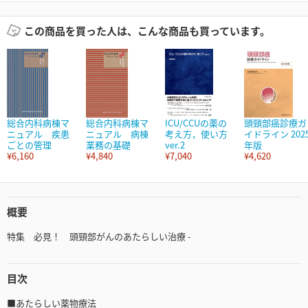
この商品を買った人は、こんな商品も買っています。
総合内科病棟マ
総合内科病棟マ
ICU/CCUの薬の
頭頸部癌診療ガ
ニュアル 疾患
ニュアル 病棟
考え方，使い方
イドライン 202
ごとの管理
業務の基礎
ver.2
年版
¥6,160
¥4,840
¥7,040
¥4,620
概要
特集 必見！ 頭頸部がんのあたらしい治療 -
目次
■あたらしい薬物療法