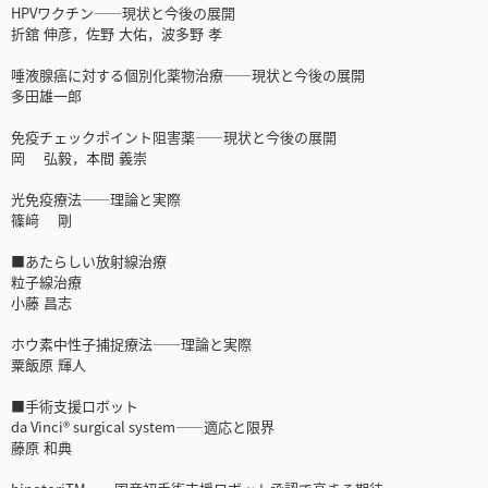
HPVワクチン――現状と今後の展開
折舘 伸彦，佐野 大佑，波多野 孝
唾液腺癌に対する個別化薬物治療――現状と今後の展開
多田雄一郎
免疫チェックポイント阻害薬――現状と今後の展開
岡 弘毅，本間 義崇
光免疫療法――理論と実際
篠﨑 剛
■あたらしい放射線治療
粒子線治療
小藤 昌志
ホウ素中性子捕捉療法――理論と実際
粟飯原 輝人
■手術支援ロボット
da Vinci® surgical system――適応と限界
藤原 和典