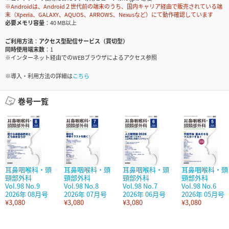
※Androidは、Android２世代前の端末のうち、国内キャリア経由で販売されている端
末（Xperia、GALAXY、AQUOS、ARROWS、Nexusなど）にて動作確認しています
必要メモリ容量
40 MB以上
ご利用方法
アクセス型配信サービス（買切型）
同時使用端末数
1
※インターネット経由でのWEBブラウザによるアクセス参照
※導入・利用方法の詳細は
こちら
巻号一覧
耳鼻咽喉科・頭
耳鼻咽喉科・頭
耳鼻咽喉科・頭
耳鼻咽喉科・頭
頸部外科
頸部外科
頸部外科
頸部外科
Vol.98 No.9
Vol.98 No.8
Vol.98 No.7
Vol.98 No.6
2026年 08月号
2026年 07月号
2026年 06月号
2026年 05月号
¥3,080
¥3,080
¥3,080
¥3,080