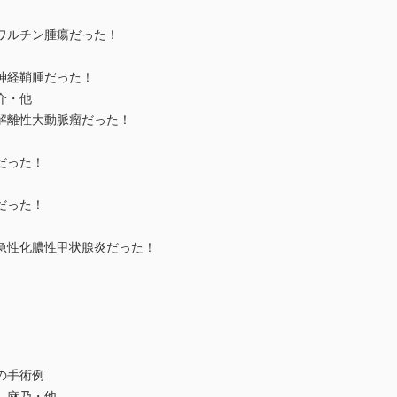
ワルチン腫瘍だった！
神経鞘腫だった！
介・他
解離性大動脈瘤だった！
だった！
だった！
急性化膿性甲状腺炎だった！
の手術例
 麻乃・他