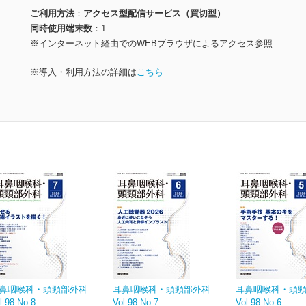
ご利用方法
アクセス型配信サービス（買切型）
同時使用端末数
1
※インターネット経由でのWEBブラウザによるアクセス参照
※導入・利用方法の詳細は
こちら
鼻咽喉科・頭頸部外科
耳鼻咽喉科・頭頸部外科
耳鼻咽喉科・頭
l.98 No.8
Vol.98 No.7
Vol.98 No.6