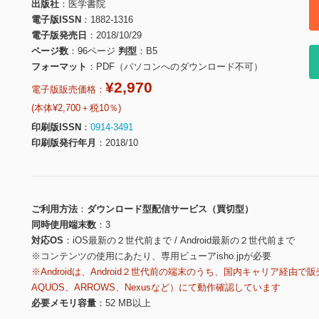
出版社
医学書院
電子版ISSN
1882-1316
電子版発売日
2018/10/29
ページ数
96ページ
判型
B5
フォーマット
PDF（パソコンへのダウンロード不可）
¥2,970
電子版販売価格：
(本体¥2,700＋税10％)
印刷版ISSN
0914-3491
印刷版発行年月
2018/10
ご利用方法
ダウンロード型配信サービス（買切型）
同時使用端末数
3
対応OS
iOS最新の２世代前まで / Android最新の２世代前まで
※コンテンツの使用にあたり、専用ビューアisho.jpが必要
※Androidは、Android２世代前の端末のうち、国内キャリア経由で販
AQUOS、ARROWS、Nexusなど）にて動作確認しています
必要メモリ容量
52 MB以上