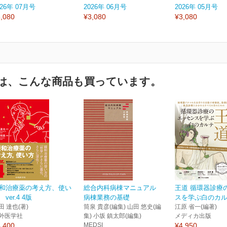
026年 07月号
2026年 06月号
2026年 05月号
,080
¥3,080
¥3,080
は、こんな商品も買っています。
和治療薬の考え方、使い
総合内科病棟マニュアル
王道 循環器診療
 ver.4 4版
病棟業務の基礎
スを学ぶ白のカ
田 達也(著)
筒泉 貴彦(編集) 山田 悠史(編
江原 省一(編著)
外医学社
集) 小坂 鎮太郎(編集)
メディカ出版
,400
MEDSI
¥4,950