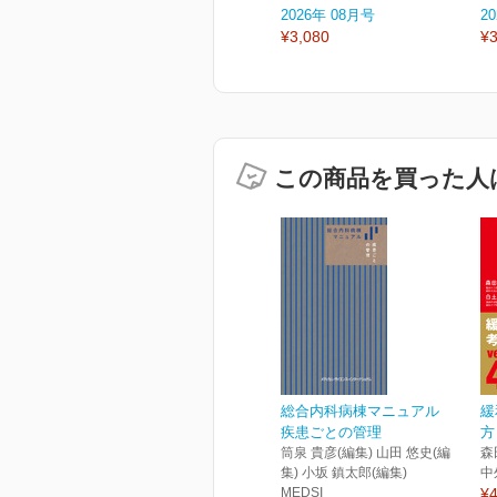
2026年 08月号
2
¥3,080
¥3
この商品を買った人
総合内科病棟マニュアル
緩
疾患ごとの管理
方
筒泉 貴彦(編集) 山田 悠史(編
森
集) 小坂 鎮太郎(編集)
中
MEDSI
¥4