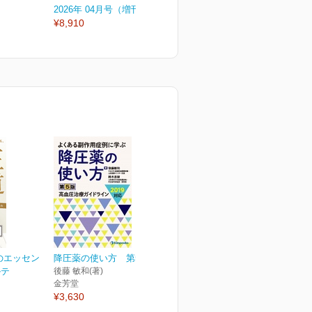
2026年 04月号（増刊号）
2026年 04月号
2
¥8,910
¥3,080
¥
のエッセン
降圧薬の使い方 第5版
ルテ
後藤 敏和(著)
金芳堂
¥3,630