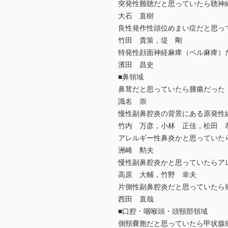
突発性難聴だと思っていたら聴神
大石 直樹
良性発作性頭位めまい症だと思っ
竹田 貴策，堤 剛
特発性顔面神経麻痺（ベル麻痺）
濱田 昌史
■鼻領域
鼻茸だと思っていたら腫瘍だった
識名 崇
慢性副鼻腔炎の背景にある原発性
竹内 万彦，小林 正佳，松田 
アレルギー性鼻炎かと思っていた
洲崎 勲夫
慢性副鼻腔炎かと思っていたらア
高原 大輔，竹野 幸夫
片側性副鼻腔炎だと思っていたら
西田 直哉
■口腔・咽喉頭・頭頸部領域
側頸嚢胞だと思っていたら甲状腺