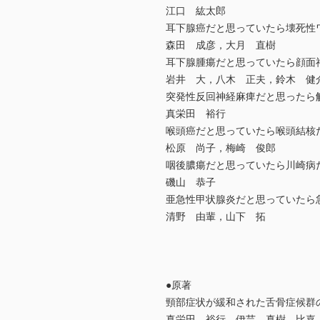
江口 紘太郎
耳下腺癌だと思っていたら壊死性
森田 成彦，大月 直樹
耳下腺腫瘍だと思っていたら顔面
岩井 大，八木 正夫，鈴木 健
突発性反回神経麻痺だと思ったら
真栄田 裕行
喉頭癌だと思っていたら喉頭結核
松原 尚子，梅崎 俊郎
咽後膿瘍だと思っていたら川崎病
磯山 恭子
亜急性甲状腺炎だと思っていたら
清野 由輩，山下 拓
●原著
頸部症状が緩和された舌骨症候群
真栄田 裕行，伊芸 真樹，比嘉