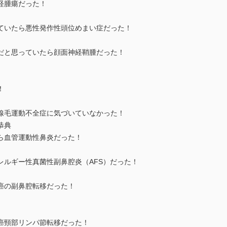
経腫瘍だった！
ていたら悪性発作性頭位めまい症だった！
だと思っていたら顔面神経鞘腫だった！
！
線毛運動不全症に気づいていなかった！
恭典
ら血管運動性鼻炎だった！
レルギー性真菌性副鼻腔炎（AFS）だった！
癌の副鼻腔転移だった！
癌頸部リンパ節転移だった！