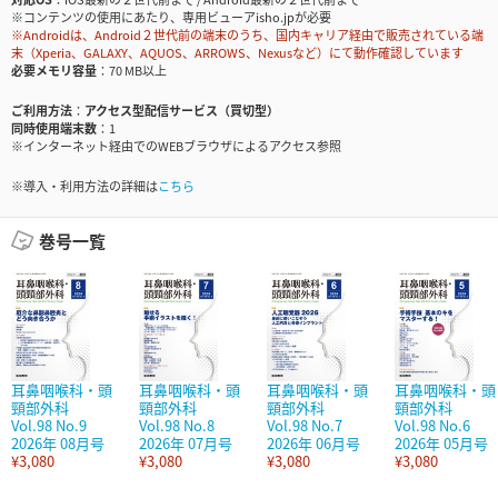
※コンテンツの使用にあたり、専用ビューアisho.jpが必要
※Androidは、Android２世代前の端末のうち、国内キャリア経由で販売されている端
末（Xperia、GALAXY、AQUOS、ARROWS、Nexusなど）にて動作確認しています
必要メモリ容量
70 MB以上
ご利用方法
アクセス型配信サービス（買切型）
同時使用端末数
1
※インターネット経由でのWEBブラウザによるアクセス参照
※導入・利用方法の詳細は
こちら
巻号一覧
耳鼻咽喉科・頭
耳鼻咽喉科・頭
耳鼻咽喉科・頭
耳鼻咽喉科・頭
頸部外科
頸部外科
頸部外科
頸部外科
Vol.98 No.9
Vol.98 No.8
Vol.98 No.7
Vol.98 No.6
2026年 08月号
2026年 07月号
2026年 06月号
2026年 05月号
¥3,080
¥3,080
¥3,080
¥3,080