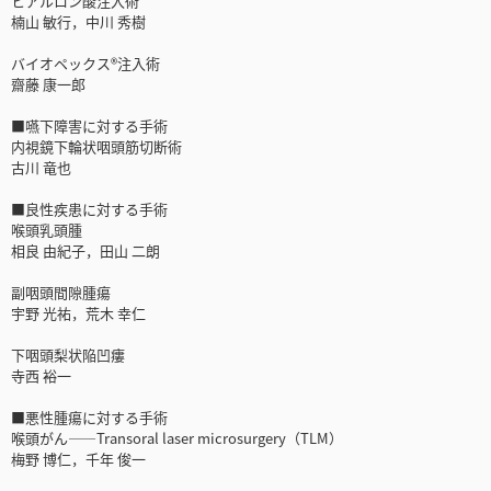
ヒアルロン酸注入術
楠山 敏行，中川 秀樹
バイオペックス®注入術
齋藤 康一郎
■嚥下障害に対する手術
内視鏡下輪状咽頭筋切断術
古川 竜也
■良性疾患に対する手術
喉頭乳頭腫
相良 由紀子，田山 二朗
副咽頭間隙腫瘍
宇野 光祐，荒木 幸仁
下咽頭梨状陥凹瘻
寺西 裕一
■悪性腫瘍に対する手術
喉頭がん――Transoral laser microsurgery（TLM）
梅野 博仁，千年 俊一