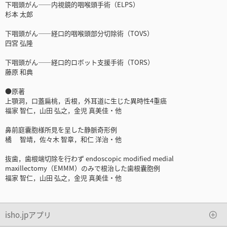
下咽頭がん――内視鏡的咽喉頭手術（ELPS）
杉本 太郎
下咽頭がん――経口的咽喉頭部分切除術（TOVS）
四宮 弘隆
下咽頭がん――経口的ロボット支援手術（TORS）
藤原 和典
●原著
上顎洞，口蓋扁桃，舌根，外耳道に生じた異時性4重癌
福家 智仁，山田 弘之，金児 真美佳・他
鼻前庭囊胞様所見を呈した静脈奇形例
橘 智靖，佐々木 智章，和仁 洋治・他
抜歯，歯根端切除を行わず endoscopic modified medial
maxillectomy（EMMM）のみで根治した歯根囊胞例
福家 智仁，山田 弘之，金児 真美佳・他
isho.jpアプリ