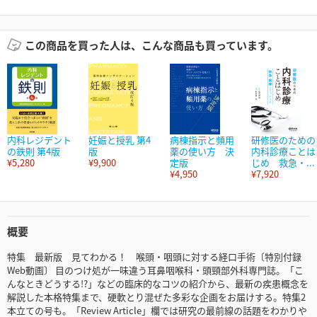
この商品を買った人は、こんな商品も買っています。
内科レジデント
妊娠と授乳 第4
病棟指示と頻用
研修医のための
の鉄則 第4版
版
薬の使い方 決
内科診療ことは
¥5,280
¥9,900
定版
じめ 救急・...
¥4,950
¥7,920
概要
特集 最新版 見てわかる！ 喉頭・咽頭に対する経口手術〔特別付録
Web動画〕 目のつけ処が一味違う耳鼻咽喉科・頭頸部外科専門誌。「こ
んなときどうする!?」などの臨床的なコツの紹介から、最新の疾患概念を
解説した本格特集まで、硬軟とり混ぜた多彩な企画をお届けする。特集2
本立ての号も。「Review Article」欄では研究の最前線の話題をわかりや