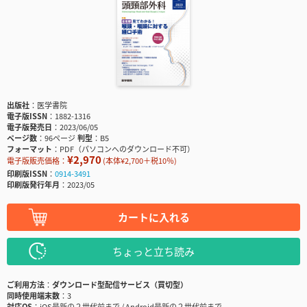
出版社
医学書院
電子版ISSN
1882-1316
電子版発売日
2023/06/05
ページ数
96ページ
判型
B5
フォーマット
PDF（パソコンへのダウンロード不可）
¥2,970
電子版販売価格：
(本体¥2,700＋税10％)
印刷版ISSN
0914-3491
印刷版発行年月
2023/05
カートに入れる
ちょっと立ち読み
ご利用方法
ダウンロード型配信サービス（買切型）
同時使用端末数
3
対応OS
iOS最新の２世代前まで / Android最新の２世代前まで