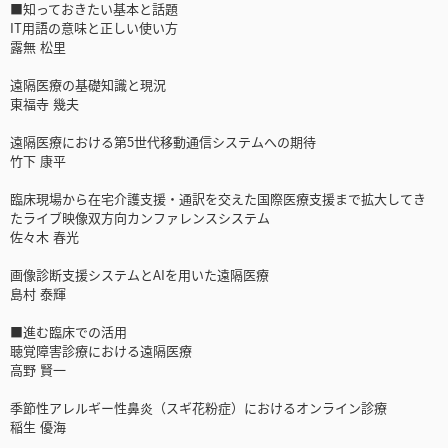
■知っておきたい基本と話題
IT用語の意味と正しい使い方
露無 松里
遠隔医療の基礎知識と現況
東福寺 幾夫
遠隔医療における第5世代移動通信システムへの期待
竹下 康平
臨床現場から在宅介護支援・通訳を交えた国際医療支援まで拡大してき
たライブ映像双方向カンファレンスシステム
佐々木 春光
画像診断支援システムとAIを用いた遠隔医療
島村 泰輝
■進む臨床での活用
聴覚障害診療における遠隔医療
高野 賢一
季節性アレルギー性鼻炎（スギ花粉症）におけるオンライン診療
稲生 優海