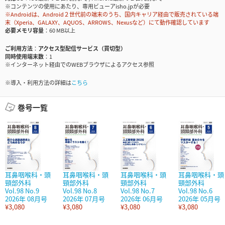
※コンテンツの使用にあたり、専用ビューアisho.jpが必要
※Androidは、Android２世代前の端末のうち、国内キャリア経由で販売されている端
末（Xperia、GALAXY、AQUOS、ARROWS、Nexusなど）にて動作確認しています
必要メモリ容量
60 MB以上
ご利用方法
アクセス型配信サービス（買切型）
同時使用端末数
1
※インターネット経由でのWEBブラウザによるアクセス参照
※導入・利用方法の詳細は
こちら
巻号一覧
耳鼻咽喉科・頭
耳鼻咽喉科・頭
耳鼻咽喉科・頭
耳鼻咽喉科・頭
頸部外科
頸部外科
頸部外科
頸部外科
Vol.98 No.9
Vol.98 No.8
Vol.98 No.7
Vol.98 No.6
2026年 08月号
2026年 07月号
2026年 06月号
2026年 05月号
¥3,080
¥3,080
¥3,080
¥3,080