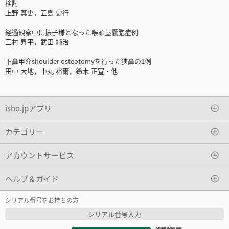
検討
上野 真史，五島 史行
経過観察中に振子様となった喉頭蓋囊胞症例
三村 昇平，武田 純治
下鼻甲介shoulder osteotomyを行った狭鼻の1例
田中 大地，中丸 裕爾，鈴木 正宣・他
isho.jpアプリ
カテゴリー
アカウントサービス
ヘルプ＆ガイド
シリアル番号をお持ちの方
シリアル番号入力