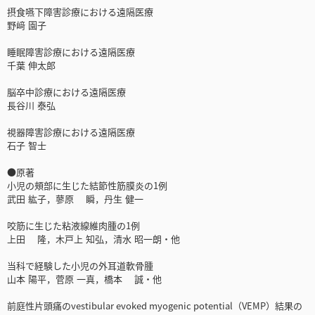
摂食嚥下障害診療における遠隔医療
野﨑 園子
睡眠障害診療における遠隔医療
千葉 伸太郎
脳卒中診療における遠隔医療
長谷川 泰弘
視器障害診療における遠隔医療
石子 智士
●原著
小児の頰部に生じた結節性筋膜炎の1例
武田 紘子，蓼原 瞬，丹生 健一
咬筋に生じた粘液線維肉腫の1例
上田 隆，木戸上 知弘，清水 昭一朗・他
当科で経験した小児の外耳道軟骨腫
山本 陽平，菅原 一真，橋本 誠・他
前庭性片頭痛のvestibular evoked myogenic potential（VEMP）結果の