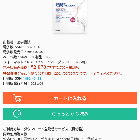
出版社
医学書院
電子版ISSN
1882-1316
電子版発売日
2021/05/03
ページ数
96ページ
判型
B5
フォーマット
PDF（パソコンへのダウンロード不可）
¥2,970
電子版販売価格：
(本体¥2,700＋税10％)
特記事項
Web付録の公開期間は2024/05/31までです。何卒ご了承ください。
印刷版ISSN
0914-3491
印刷版発行年月
2021/04
カートに入れる
ちょっと立ち読み
ご利用方法
ダウンロード型配信サービス（買切型）
同時使用端末数
3
対応OS
iOS最新の２世代前まで / Android最新の２世代前まで