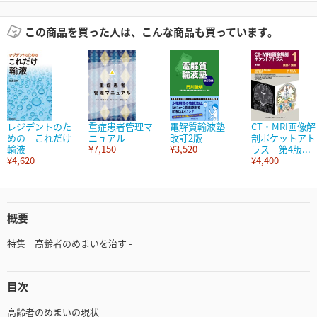
この商品を買った人は、こんな商品も買っています。
レジデントのた
重症患者管理マ
電解質輸液塾
CT・MRI画像解
めの これだけ
ニュアル
改訂2版
剖ポケットアト
輸液
¥7,150
¥3,520
ラス 第4版...
¥4,620
¥4,400
概要
特集 高齢者のめまいを治す -
目次
高齢者のめまいの現状