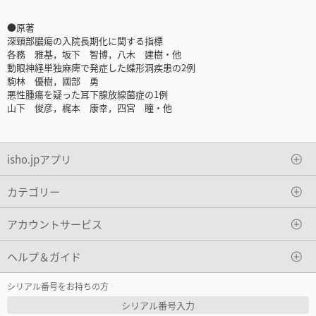
●原著
深頸部膿瘍の入院長期化に関する指標
各務 雅基，坂下 智博，八木 建樹・他
動眼神経単独麻痺で発症した蝶形洞疾患の2例
駒林 優樹，國部 勇
悪性腫瘍を疑った耳下腺放線菌症の1例
山下 俊彦，梶本 康幸，四宮 瞳・他
isho.jpアプリ
カテゴリー
アカウントサービス
ヘルプ＆ガイド
シリアル番号をお持ちの方
シリアル番号入力