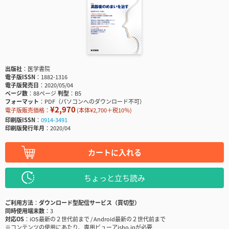
出版社
医学書院
電子版ISSN
1882-1316
電子版発売日
2020/05/04
ページ数
88ページ
判型
B5
フォーマット
PDF（パソコンへのダウンロード不可）
¥2,970
電子版販売価格：
(本体¥2,700＋税10％)
印刷版ISSN
0914-3491
印刷版発行年月
2020/04
カートに入れる
ちょっと立ち読み
ご利用方法
ダウンロード型配信サービス（買切型）
同時使用端末数
3
対応OS
iOS最新の２世代前まで / Android最新の２世代前まで
※コンテンツの使用にあたり、専用ビューアisho.jpが必要