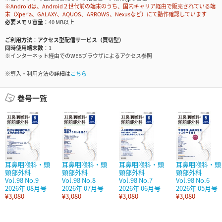
※Androidは、Android２世代前の端末のうち、国内キャリア経由で販売されている端
末（Xperia、GALAXY、AQUOS、ARROWS、Nexusなど）にて動作確認しています
必要メモリ容量
40 MB以上
ご利用方法
アクセス型配信サービス（買切型）
同時使用端末数
1
※インターネット経由でのWEBブラウザによるアクセス参照
※導入・利用方法の詳細は
こちら
巻号一覧
耳鼻咽喉科・頭
耳鼻咽喉科・頭
耳鼻咽喉科・頭
耳鼻咽喉科・頭
頸部外科
頸部外科
頸部外科
頸部外科
Vol.98 No.9
Vol.98 No.8
Vol.98 No.7
Vol.98 No.6
2026年 08月号
2026年 07月号
2026年 06月号
2026年 05月号
¥3,080
¥3,080
¥3,080
¥3,080