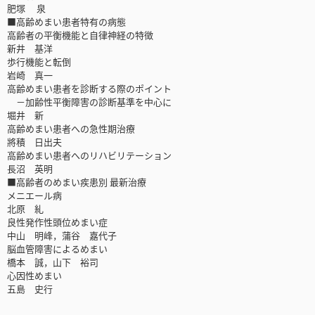
肥塚 泉
■高齢めまい患者特有の病態
高齢者の平衡機能と自律神経の特徴
新井 基洋
歩行機能と転倒
岩崎 真一
高齢めまい患者を診断する際のポイント
－加齢性平衡障害の診断基準を中心に
堀井 新
高齢めまい患者への急性期治療
將積 日出夫
高齢めまい患者へのリハビリテーション
長沼 英明
■高齢者のめまい疾患別 最新治療
メニエール病
北原 糺
良性発作性頭位めまい症
中山 明峰，蒲谷 嘉代子
脳血管障害によるめまい
橋本 誠，山下 裕司
心因性めまい
五島 史行