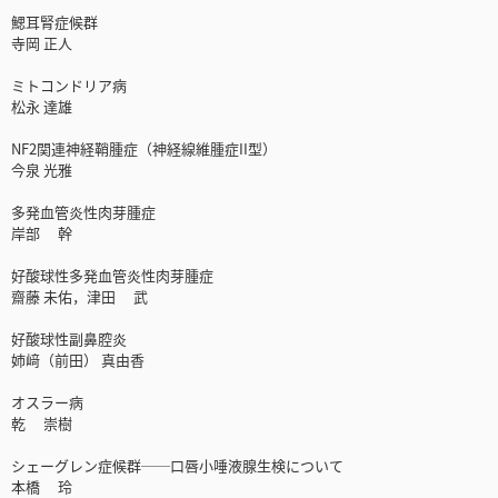
鰓耳腎症候群
寺岡 正人
ミトコンドリア病
松永 達雄
NF2関連神経鞘腫症（神経線維腫症II型）
今泉 光雅
多発血管炎性肉芽腫症
岸部 幹
好酸球性多発血管炎性肉芽腫症
齋藤 未佑，津田 武
好酸球性副鼻腔炎
姉﨑（前田） 真由香
オスラー病
乾 崇樹
シェーグレン症候群──口唇小唾液腺生検について
本橋 玲