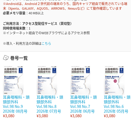
※Androidは、Android２世代前の端末のうち、国内キャリア経由で販売されている端
末（Xperia、GALAXY、AQUOS、ARROWS、Nexusなど）にて動作確認しています
必要メモリ容量
40 MB以上
ご利用方法
アクセス型配信サービス（買切型）
同時使用端末数
1
※インターネット経由でのWEBブラウザによるアクセス参照
※導入・利用方法の詳細は
こちら
巻号一覧
耳鼻咽喉科・頭
耳鼻咽喉科・頭
耳鼻咽喉科・頭
耳鼻咽喉科・頭
頸部外科
頸部外科
頸部外科
頸部外科
Vol.98 No.9
Vol.98 No.8
Vol.98 No.7
Vol.98 No.6
2026年 08月号
2026年 07月号
2026年 06月号
2026年 05月号
¥3,080
¥3,080
¥3,080
¥3,080