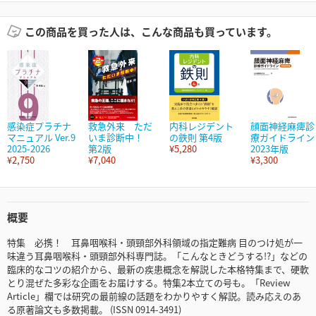
この商品を買った人は、こんな商品も買っています。
感染症プラチナ
救急外来 ただ
内科レジデント
顔面神経麻痺診
マニュアル Ver.9
いま診断中！
の鉄則 第4版
療ガイドライン
2025-2026
第2版
¥5,280
2023年版
¥2,750
¥7,040
¥3,300
概要
特集 必携！ 耳鼻咽喉科・頭頸部外科領域の指定難病 目のつけ処が一
味違う耳鼻咽喉科・頭頸部外科専門誌。「こんなときどうする!?」などの
臨床的なコツの紹介から、最新の疾患概念を解説した本格特集まで、硬軟
とり混ぜた多彩な企画をお届けする。特集2本立ての号も。「Review
Article」欄では研究の最前線の話題をわかりやすく解説。読み応えのあ
る原著論文も多数掲載。 (ISSN 0914-3491)