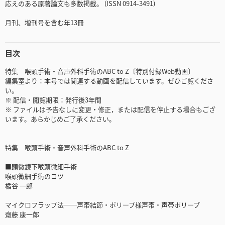
応えのある原著論文も多数掲載。 (ISSN 0914-3491)
月刊、増刊号を含む年13冊
目次
特集 喉頭手術・音声外科手術のABC to Z〔特別付録Web動画〕
編集室より：本号では関連する動画を配信しています。ぜひご覧くださ
い。
※ 配信・閲覧期限：発行後3年間
※ ファイルは予告なしに変更・修正，または配信を停止する場合もござ
います。あらかじめご了承ください。
特集 喉頭手術・音声外科手術のABC to Z
■顕微鏡下喉頭微細手術
喉頭微細手術のコツ
楯谷 一郎
マイクロフラップ法──声帯結節・ポリープ様声帯・声帯ポリープ
齋藤 康一郎