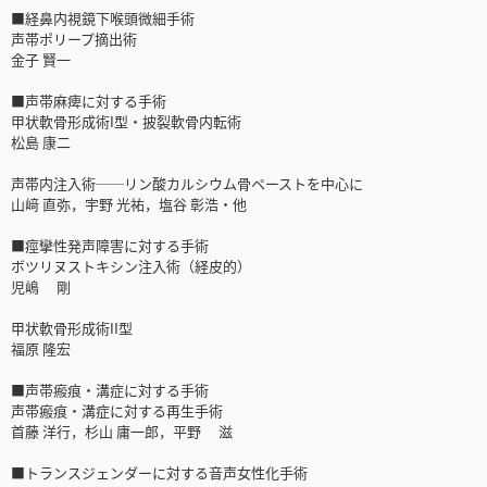
■経鼻内視鏡下喉頭微細手術
声帯ポリープ摘出術
金子 賢一
■声帯麻痺に対する手術
甲状軟骨形成術I型・披裂軟骨内転術
松島 康二
声帯内注入術──リン酸カルシウム骨ペーストを中心に
山﨑 直弥，宇野 光祐，塩谷 彰浩・他
■痙攣性発声障害に対する手術
ボツリヌストキシン注入術（経皮的）
児嶋 剛
甲状軟骨形成術II型
福原 隆宏
■声帯瘢痕・溝症に対する手術
声帯瘢痕・溝症に対する再生手術
首藤 洋行，杉山 庸一郎，平野 滋
■トランスジェンダーに対する音声女性化手術