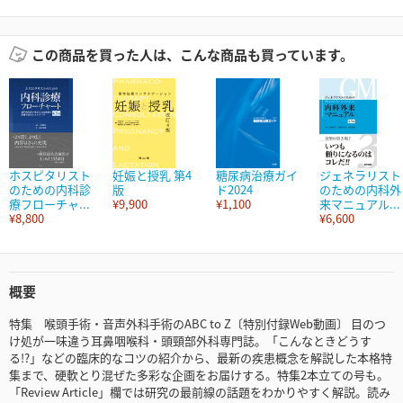
この商品を買った人は、こんな商品も買っています。
ホスピタリスト
妊娠と授乳 第4
糖尿病治療ガイ
ジェネラリスト
のための内科診
版
ド2024
のための内科外
療フローチャ...
¥9,900
¥1,100
来マニュアル...
¥8,800
¥6,600
概要
特集 喉頭手術・音声外科手術のABC to Z〔特別付録Web動画〕 目のつ
け処が一味違う耳鼻咽喉科・頭頸部外科専門誌。「こんなときどうす
る!?」などの臨床的なコツの紹介から、最新の疾患概念を解説した本格特
集まで、硬軟とり混ぜた多彩な企画をお届けする。特集2本立ての号も。
「Review Article」欄では研究の最前線の話題をわかりやすく解説。読み