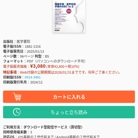
出版社
医学書院
電子版ISSN
1882-1316
電子版発売日
2025/01/13
ページ数
96ページ
判型
B5
フォーマット
PDF（パソコンへのダウンロード不可）
¥3,080
電子版販売価格：
(本体¥2,800＋税10％)
特記事項
Web付録の公開期間は2028/01/31までです。何卒ご了承ください。
印刷版ISSN
0914-3491
印刷版発行年月
2024/12
カートに入れる
ちょっと立ち読み
ご利用方法
ダウンロード型配信サービス（買切型）
同時使用端末数
3
対応OS
iOS最新の２世代前まで / Android最新の２世代前まで