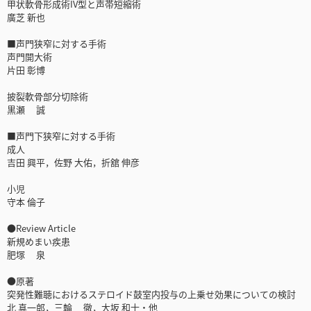
甲状軟骨形成術IV型と声帯短縮術
廣芝 新也
■声門狭窄に対する手術
声門開大術
片田 彰博
披裂軟骨部分切除術
黒瀬 誠
■声門下狭窄に対する手術
成人
吉田 興平，佐野 大佑，折舘 伸彦
小児
守本 倫子
●Review Article
新規めまい疾患
肥塚 泉
●原著
突発性難聴におけるステロイド鼓室内投与の上乗せ効果についての検討
北 真一郎，三輪 徹，大坂 和士・他