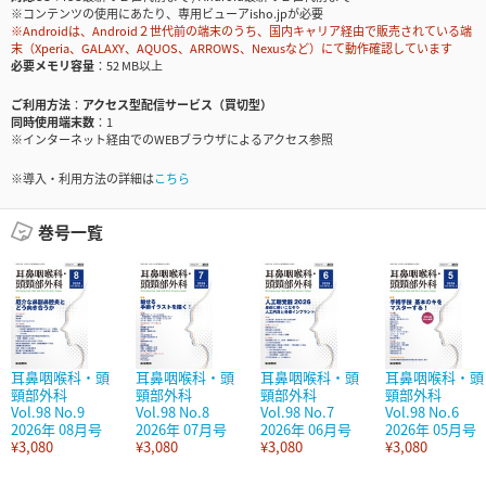
※コンテンツの使用にあたり、専用ビューアisho.jpが必要
※Androidは、Android２世代前の端末のうち、国内キャリア経由で販売されている端
末（Xperia、GALAXY、AQUOS、ARROWS、Nexusなど）にて動作確認しています
必要メモリ容量
52 MB以上
ご利用方法
アクセス型配信サービス（買切型）
同時使用端末数
1
※インターネット経由でのWEBブラウザによるアクセス参照
※導入・利用方法の詳細は
こちら
巻号一覧
耳鼻咽喉科・頭
耳鼻咽喉科・頭
耳鼻咽喉科・頭
耳鼻咽喉科・頭
頸部外科
頸部外科
頸部外科
頸部外科
Vol.98 No.9
Vol.98 No.8
Vol.98 No.7
Vol.98 No.6
2026年 08月号
2026年 07月号
2026年 06月号
2026年 05月号
¥3,080
¥3,080
¥3,080
¥3,080