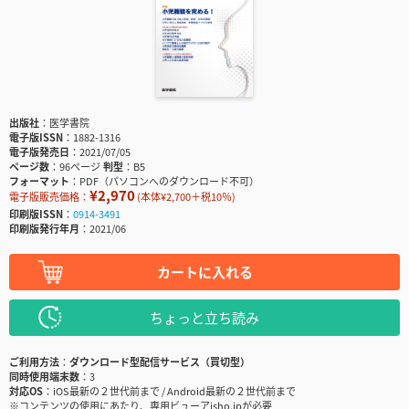
出版社
医学書院
電子版ISSN
1882-1316
電子版発売日
2021/07/05
ページ数
96ページ
判型
B5
フォーマット
PDF（パソコンへのダウンロード不可）
¥2,970
電子版販売価格：
(本体¥2,700＋税10％)
印刷版ISSN
0914-3491
印刷版発行年月
2021/06
カートに入れる
ちょっと立ち読み
ご利用方法
ダウンロード型配信サービス（買切型）
同時使用端末数
3
対応OS
iOS最新の２世代前まで / Android最新の２世代前まで
※コンテンツの使用にあたり、専用ビューアisho.jpが必要