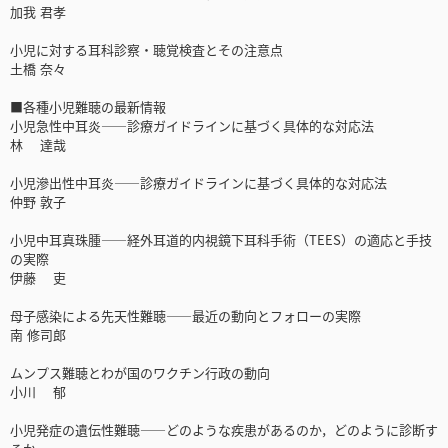
加我 君孝
小児に対する耳科診察・聴覚検査とその注意点
土橋 奈々
■各種小児難聴の最新情報
小児急性中耳炎――診療ガイドラインに基づく具体的な対応法
林 達哉
小児滲出性中耳炎――診療ガイドラインに基づく具体的な対応法
仲野 敦子
小児中耳真珠腫――経外耳道的内視鏡下耳科手術（TEES）の適応と手技
の実際
伊藤 吏
母子感染による先天性難聴――最近の動向とフォローの実際
南 修司郎
ムンプス難聴とわが国のワクチン行政の動向
小川 郁
小児発症の遺伝性難聴――どのような疾患があるのか，どのように診断す