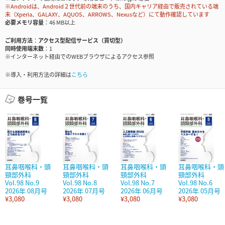
※Androidは、Android２世代前の端末のうち、国内キャリア経由で販売されている端
末（Xperia、GALAXY、AQUOS、ARROWS、Nexusなど）にて動作確認しています
必要メモリ容量
46 MB以上
ご利用方法
アクセス型配信サービス（買切型）
同時使用端末数
1
※インターネット経由でのWEBブラウザによるアクセス参照
※導入・利用方法の詳細は
こちら
巻号一覧
耳鼻咽喉科・頭
耳鼻咽喉科・頭
耳鼻咽喉科・頭
耳鼻咽喉科・頭
頸部外科
頸部外科
頸部外科
頸部外科
Vol.98 No.9
Vol.98 No.8
Vol.98 No.7
Vol.98 No.6
2026年 08月号
2026年 07月号
2026年 06月号
2026年 05月号
¥3,080
¥3,080
¥3,080
¥3,080