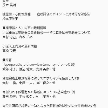
るか
茂木 英明
機能性・心因性難聴――症状評価のポイントと具体的な対応法
橋本亜矢子
■補聴器と人工内耳の最新情報
小児難聴と補聴器の最新情報――特に軟骨伝導補聴器について
西村 忠己，森本 千裕
小児人工内耳の最新情報
高橋 優宏
●原著
Hyperparathyroidism—jaw tumor syndromeの1例
渡部 涼子，渡辺 健太，武田 英彦・他
腎細胞癌上顎洞転移に対してニボルマブを使用した1例
寺村 侑，安原 一夫，向井 俊之・他
両側の耳下腺囊胞から診断に至ったHIV感染症の1例
藤田 陸登，平位 知久，呉 奎真・他
立位性頭痛が診断の一助となった脳脊髄液減少症の慢性めまい症例