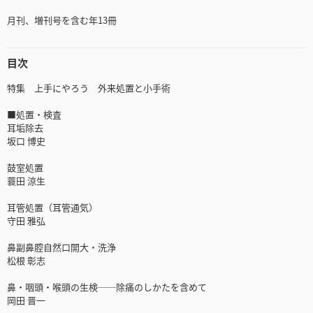
月刊、増刊号を含む年13冊
目次
特集 上手にやろう 外来処置と小手術
■処置・検査
耳垢除去
坂口 博史
鼓室処置
蓑田 涼生
耳管処置（耳管通気）
守田 雅弘
鼻副鼻腔自然口開大・洗浄
松根 彰志
鼻・咽頭・喉頭の生検──除痛のしかたを含めて
岡田 晋一