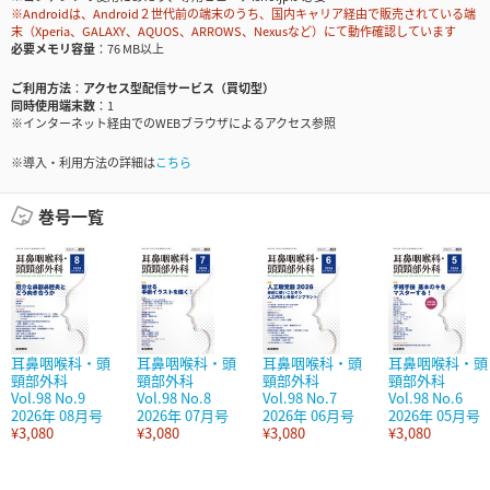
※Androidは、Android２世代前の端末のうち、国内キャリア経由で販売されている端
末（Xperia、GALAXY、AQUOS、ARROWS、Nexusなど）にて動作確認しています
必要メモリ容量
76 MB以上
ご利用方法
アクセス型配信サービス（買切型）
同時使用端末数
1
※インターネット経由でのWEBブラウザによるアクセス参照
※導入・利用方法の詳細は
こちら
巻号一覧
耳鼻咽喉科・頭
耳鼻咽喉科・頭
耳鼻咽喉科・頭
耳鼻咽喉科・頭
頸部外科
頸部外科
頸部外科
頸部外科
Vol.98 No.9
Vol.98 No.8
Vol.98 No.7
Vol.98 No.6
2026年 08月号
2026年 07月号
2026年 06月号
2026年 05月号
¥3,080
¥3,080
¥3,080
¥3,080