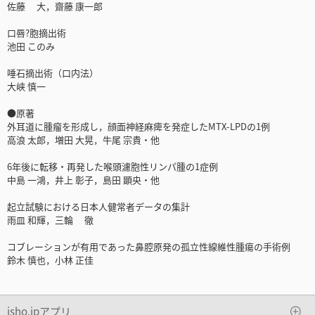
佐藤 大，齋藤 康一郎
口唇?胞摘出術
池田 このみ
唾石摘出術（口内法）
大峡 慎一
●原著
外耳道に腫瘤を形成し，顔面神経麻痺を発症したMTX-LPDの1例
高浪 太郎，増田 大晃，牛尾 宗貴・他
6年後に転移・再発した喉頭濾胞性リンパ腫の1症例
中島 一鴻，井上 彰子，島田 顕央・他
起立試験における日本人健常者データの集計
雨皿 和輝，三輪 徹
コブレーションが有用であった鼻腔原発の孤立性線維性腫瘍の手術例
鈴木 慎也，小林 正佳
isho.jpアプリ