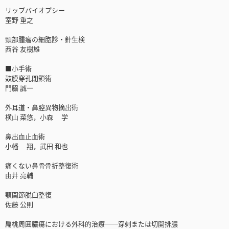
リップバイオプシー
室野 重之
頸部腫瘤の細胞診・針生検
西谷 友樹雄
■小手術
鼓膜穿孔閉鎖術
門脇 誠一
外耳道・鼻腔異物摘出術
横山 菜悠，小森 学
鼻出血止血術
小幡 翔，武田 和也
痛くない鼻骨骨折整復術
由井 亮輔
顎関節脱臼整復
佐藤 公則
扁桃周囲膿瘍における外科的治療──穿刺または切開排膿