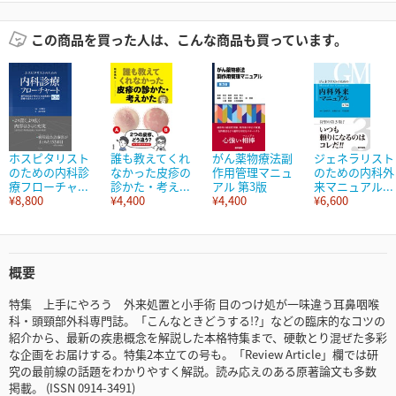
この商品を買った人は、こんな商品も買っています。
ホスピタリスト
誰も教えてくれ
がん薬物療法副
ジェネラリスト
のための内科診
なかった皮疹の
作用管理マニュ
のための内科外
療フローチャ...
診かた・考え...
アル 第3版
来マニュアル...
¥8,800
¥4,400
¥4,400
¥6,600
概要
特集 上手にやろう 外来処置と小手術 目のつけ処が一味違う耳鼻咽喉
科・頭頸部外科専門誌。「こんなときどうする!?」などの臨床的なコツの
紹介から、最新の疾患概念を解説した本格特集まで、硬軟とり混ぜた多彩
な企画をお届けする。特集2本立ての号も。「Review Article」欄では研
究の最前線の話題をわかりやすく解説。読み応えのある原著論文も多数
掲載。 (ISSN 0914-3491)