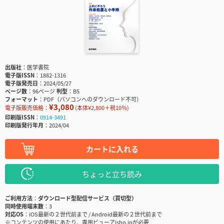
出版社
医学書院
電子版ISSN
1882-1316
電子版発売日
2024/05/27
ページ数
96ページ
判型
B5
フォーマット
PDF（パソコンへのダウンロード不可）
¥3,080
電子版販売価格：
(本体¥2,800＋税10％)
印刷版ISSN
0914-3491
印刷版発行年月
2024/04
カートに入れる
ちょっと立ち読み
ご利用方法
ダウンロード型配信サービス（買切型）
同時使用端末数
3
対応OS
iOS最新の２世代前まで / Android最新の２世代前まで
※コンテンツの使用にあたり、専用ビューアisho.jpが必要