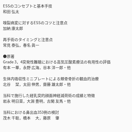
ESSのコンセプトと基本手技
和田 弘太
嗅裂病変に対するESSのコツと注意点
加納 康太郎
再手術のタイミングと注意点
常見 泰弘，春名 眞一
●原著
Grade 3，4突発性難聴における高気圧酸素療法の有用性の評価
有本 一華，永野 広海，谷本 洋一郎・他
生体内吸収性ミニプレートによる頰骨骨折の観血的治療
北谷 栞，太田 伸男，齋藤 雄太郎・他
当科で施行した経乳突的顔面神経減荷術の成績と特徴
岩永 明日菜，大淵 豊明，古閑 友馬・他
当科における鼻出血353例の検討
茂木 千聡，橋本 大，藤原 肇