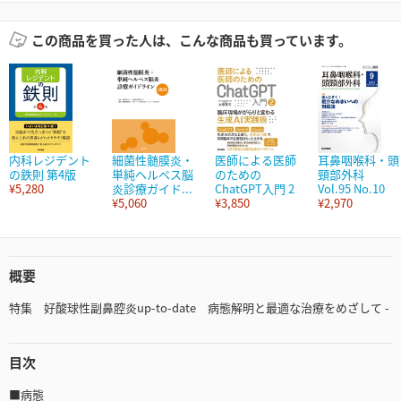
この商品を買った人は、こんな商品も買っています。
内科レジデント
細菌性髄膜炎・
医師による医師
耳鼻咽喉科・頭
の鉄則 第4版
単純ヘルペス脳
のための
頸部外科
¥5,280
炎診療ガイド...
ChatGPT入門 2
Vol.95 No.10
¥5,060
¥3,850
¥2,970
概要
特集 好酸球性副鼻腔炎up-to-date 病態解明と最適な治療をめざして -
目次
■病態