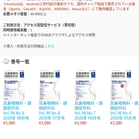
※Androidは、Android２世代前の端末のうち、国内キャリア経由で販売されている端
末（Xperia、GALAXY、AQUOS、ARROWS、Nexusなど）にて動作確認しています
必要メモリ容量
46 MB以上
ご利用方法
アクセス型配信サービス（買切型）
同時使用端末数
1
※インターネット経由でのWEBブラウザによるアクセス参照
※導入・利用方法の詳細は
こちら
巻号一覧
耳鼻咽喉科・頭
耳鼻咽喉科・頭
耳鼻咽喉科・頭
耳鼻咽喉科・頭
頸部外科
頸部外科
頸部外科
頸部外科
Vol.98 No.9
Vol.98 No.8
Vol.98 No.7
Vol.98 No.6
2026年 08月号
2026年 07月号
2026年 06月号
2026年 05月号
¥3,080
¥3,080
¥3,080
¥3,080