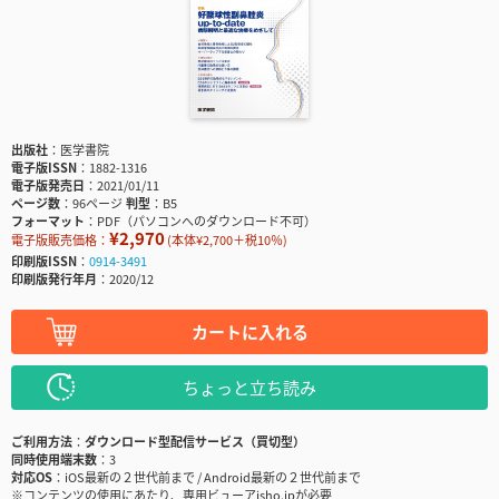
出版社
医学書院
電子版ISSN
1882-1316
電子版発売日
2021/01/11
ページ数
96ページ
判型
B5
フォーマット
PDF（パソコンへのダウンロード不可）
¥2,970
電子版販売価格：
(本体¥2,700＋税10％)
印刷版ISSN
0914-3491
印刷版発行年月
2020/12
カートに入れる
ちょっと立ち読み
ご利用方法
ダウンロード型配信サービス（買切型）
同時使用端末数
3
対応OS
iOS最新の２世代前まで / Android最新の２世代前まで
※コンテンツの使用にあたり、専用ビューアisho.jpが必要