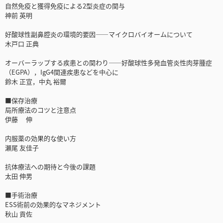
自然免疫と獲得免疫による2型炎症の関与
神前 英明
好酸球性副鼻腔炎の環境的要因――マイクロバイオームについて
木戸口 正典
オーバーラップする疾患との関わり――好酸球性多発血管炎性肉芽腫症
（EGPA），IgG4関連疾患などを中心に
鈴木 正宣，中丸 裕爾
■保存治療
局所療法のコツと注意点
伊藤 伸
内服薬の効果的な使い方
瀬尾 友佳子
抗体療法への期待と今後の課題
太田 伸男
■手術治療
ESS術前の効果的なマネジメント
秋山 貢佐