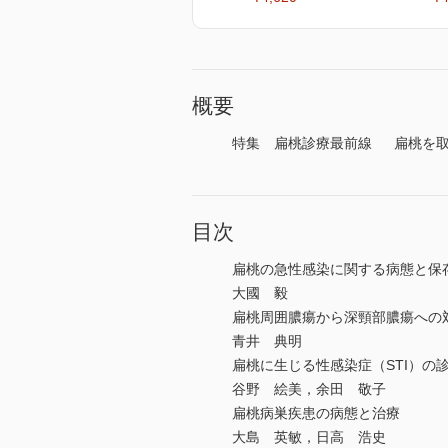
概要
特集 扁桃診療最前線 扁桃を取
目次
扁桃の急性感染に関する病態と保
大國 毅
扁桃周囲膿瘍から深頸部膿瘍への
青井 典明
扁桃に生じる性感染症（STI）の
谷野 絵美，余田 敬子
扁桃病巣疾患の病態と治療
大島 英敏，日高 浩史