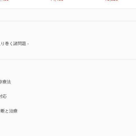
り巻く諸問題 -
存療法
対応
診断と治療