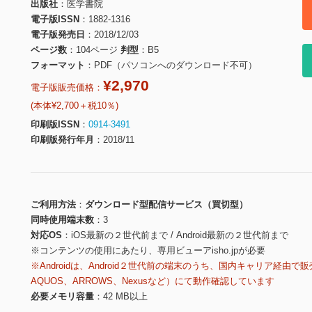
出版社
医学書院
電子版ISSN
1882-1316
電子版発売日
2018/12/03
ページ数
104ページ
判型
B5
フォーマット
PDF（パソコンへのダウンロード不可）
¥2,970
電子版販売価格：
(本体¥2,700＋税10％)
印刷版ISSN
0914-3491
印刷版発行年月
2018/11
ご利用方法
ダウンロード型配信サービス（買切型）
同時使用端末数
3
対応OS
iOS最新の２世代前まで / Android最新の２世代前まで
※コンテンツの使用にあたり、専用ビューアisho.jpが必要
※Androidは、Android２世代前の端末のうち、国内キャリア経由で販
AQUOS、ARROWS、Nexusなど）にて動作確認しています
必要メモリ容量
42 MB以上