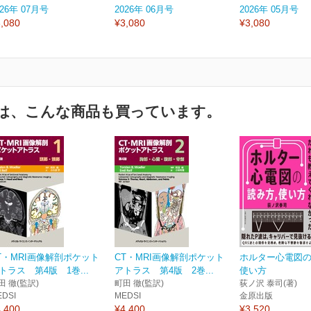
026年 07月号
2026年 06月号
2026年 05月号
,080
¥3,080
¥3,080
は、こんな商品も買っています。
T・MRI画像解剖ポケット
CT・MRI画像解剖ポケット
ホルター心電図
トラス 第4版 1巻...
アトラス 第4版 2巻...
使い方
田 徹(監訳)
町田 徹(監訳)
荻ノ沢 泰司(著)
EDSI
MEDSI
金原出版
,400
¥4,400
¥3,520