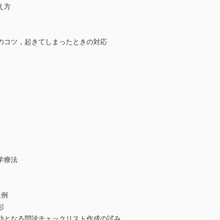
え方
のコツ，起きてしまったときの対応
学療法
1例
彰
助となる問診チェックリスト作成の試み