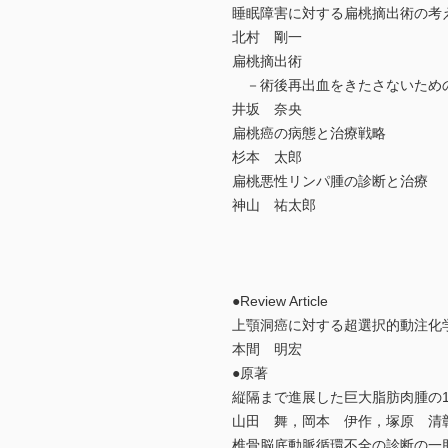
睡眠障害に対する扁桃摘出術の考
北村 剛一
扁桃摘出術
－術後再出血をきたさないため
井坂 奈央
扁桃癌の病態と治療戦略
杉本 太郎
扁桃悪性リンパ腫の診断と治療
神山 祐太郎
●Review Article
上顎洞癌に対する超選択的動注化
本間 明宏
●原著
縦隔まで進展した巨大脂肪肉腫の
山田 舞，岡本 伊作，塚原 清
椎骨脳底動脈循環不全の診断の一