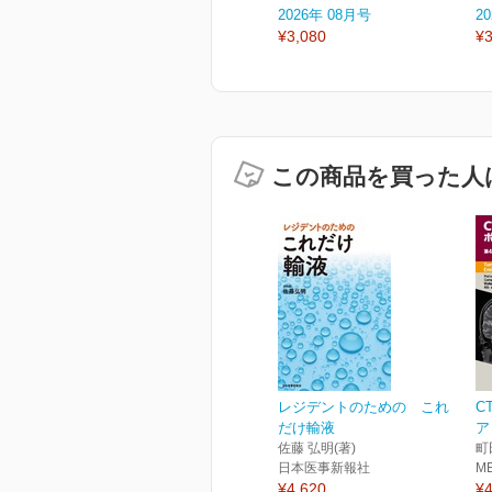
2026年 08月号
2
¥3,080
¥3
この商品を買った人
レジデントのための これ
C
だけ輸液
ア
佐藤 弘明(著)
町
日本医事新報社
M
¥4,620
¥4