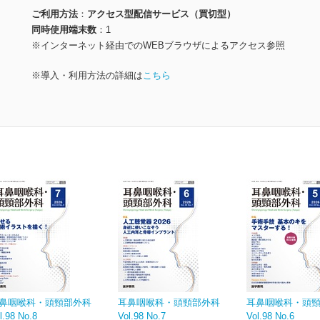
ご利用方法
アクセス型配信サービス（買切型）
同時使用端末数
1
※インターネット経由でのWEBブラウザによるアクセス参照
※導入・利用方法の詳細は
こちら
鼻咽喉科・頭頸部外科
耳鼻咽喉科・頭頸部外科
耳鼻咽喉科・頭
l.98 No.8
Vol.98 No.7
Vol.98 No.6