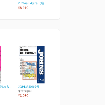
2026年 04月号（増刊号）
2026年 04月号
2
¥8,910
¥3,080
¥
の読み方，
JOHNS40巻7号
東京医学社
¥3,080