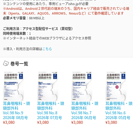
※コンテンツの使用にあたり、専用ビューアisho.jpが必要
※Androidは、Android２世代前の端末のうち、国内キャリア経由で販売されている端
末（Xperia、GALAXY、AQUOS、ARROWS、Nexusなど）にて動作確認しています
必要メモリ容量
88 MB以上
ご利用方法
アクセス型配信サービス（買切型）
同時使用端末数
1
※インターネット経由でのWEBブラウザによるアクセス参照
※導入・利用方法の詳細は
こちら
巻号一覧
耳鼻咽喉科・頭
耳鼻咽喉科・頭
耳鼻咽喉科・頭
耳鼻咽喉科・頭
頸部外科
頸部外科
頸部外科
頸部外科
Vol.98 No.9
Vol.98 No.8
Vol.98 No.7
Vol.98 No.6
2026年 08月号
2026年 07月号
2026年 06月号
2026年 05月号
¥3,080
¥3,080
¥3,080
¥3,080