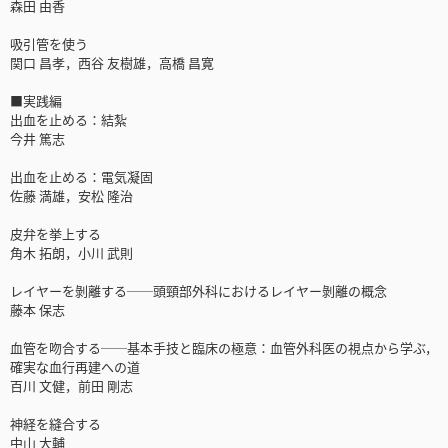
森田 由香
吸引管を使う
関口 昌孝，西谷 友樹雄，高橋 昌寛
■実践編
出血を止める：結紮
今井 篤志
出血を止める：電気凝固
佐藤 満雄，安松 隆治
皮弁を挙上する
角木 拓朗，小川 武則
レイヤーを剝離する──頭頸部外科におけるレイヤー剝離の概念
藤本 保志
血管を吻合する──基本手技と臨床の極意：血管外科医の視点から学ぶ，
確実な血行再建への道
百川 文健，前田 剛志
神経を縫合する
中山 大輔