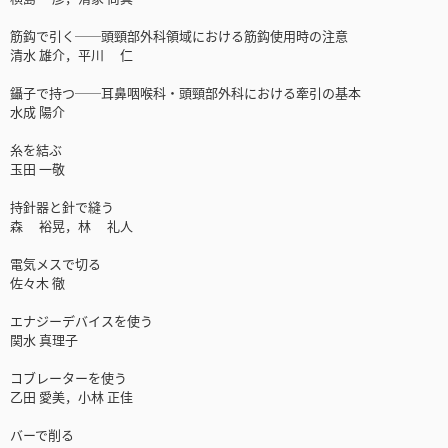
筋鈎で引く──頭頸部外科領域における筋鈎使用時の注意
清水 雄介，平川 仁
鑷子で持つ──耳鼻咽喉科・頭頸部外科における牽引の基本
水成 陽介
糸を結ぶ
玉田 一敬
持針器と針で縫う
森 裕晃，林 礼人
電気メスで切る
佐々木 徹
エナジーデバイスを使う
関水 真理子
コブレーターを使う
乙田 愛美，小林 正佳
バーで削る