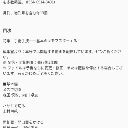
も多数掲載。 (ISSN 0914-3491)
月刊、増刊号を含む年13冊
目次
特集 手術手技──基本のキをマスターする！
編集室より：本号では関連する動画を配信しています。ぜひご覧くださ
い。
※ 配信・閲覧期限：発行後3年間
※ ファイルは予告なしに変更・修正，または配信を停止する場合もござ
います。あらかじめご了承ください。
■基本編
メスで切る
森田 慎也，向川 卓志
ハサミで切る
上村 裕和
開創器・開口器をかける
横島 一彦，清家 尚真