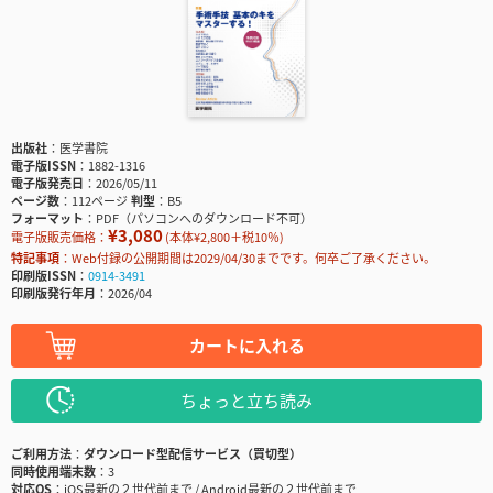
出版社
医学書院
電子版ISSN
1882-1316
電子版発売日
2026/05/11
ページ数
112ページ
判型
B5
フォーマット
PDF（パソコンへのダウンロード不可）
¥3,080
電子版販売価格：
(本体¥2,800＋税10％)
特記事項
Web付録の公開期間は2029/04/30までです。何卒ご了承ください。
印刷版ISSN
0914-3491
印刷版発行年月
2026/04
カートに入れる
ちょっと立ち読み
ご利用方法
ダウンロード型配信サービス（買切型）
同時使用端末数
3
対応OS
iOS最新の２世代前まで / Android最新の２世代前まで