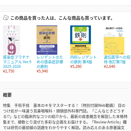
この商品を買った人は、こんな商品も買っています。
感染症プラチナ
レジデントのた
内科レジデント
遺伝医学への招
マニュアル Ver.9
めの感染症診療
の鉄則 第4版
待 改訂第7版
2025-2026
の鉄則
¥5,280
¥2,640
¥2,750
¥5,940
概要
特集 手術手技 基本のキをマスターする！〔特別付録Web動画〕 目の
つけ処が一味違う耳鼻咽喉科・頭頸部外科専門誌。「こんなときどうす
る!?」などの臨床的なコツの紹介から、最新の疾患概念を解説した本格特
集まで、硬軟とり混ぜた多彩な企画をお届けする。「Review Article」欄
では研究の最前線の話題をわかりやすく解説。読み応えのある原著論文