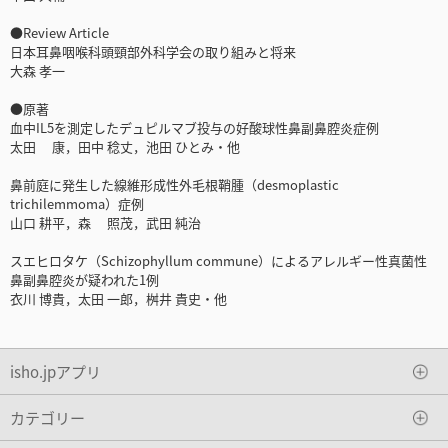
●Review Article
日本耳鼻咽喉科頭頸部外科学会の取り組みと将来
大森 孝一
●原著
血中IL5を測定したデュピルマブ投与の好酸球性鼻副鼻腔炎症例
太田 康，田中 稔丈，池田 ひとみ・他
鼻前庭に発生した線維形成性外毛根鞘腫（desmoplastic
trichilemmoma）症例
山口 耕平，森 照茂，武田 純治
スエヒロタケ（Schizophyllum commune）によるアレルギー性真菌性
鼻副鼻腔炎が疑われた1例
衣川 博貴，太田 一郎，桝井 貴史・他
isho.jpアプリ
カテゴリー