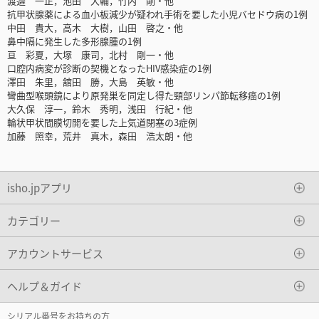
渡邉 一正，池田 大輔，竹内 剛・他
抗甲状腺薬による血小板減少が疑われ手術を要した小児バセドウ病の1例
中田 貴大，高木 大樹，山田 啓之・他
鼻中隔に発生した多形腺腫の1例
亘 彩夏，大塚 康司，北村 剛一・他
口腔内病変が診断の契機となったHIV感染症の1例
澤田 朱里，舘田 勝，大島 英敏・他
彎曲型喉頭鏡により原発巣を同定し得た頸部リンパ節転移癌の1例
大久保 淳一，鈴木 秀明，浅田 行紀・他
輪状甲状間膜切開を要した上気道閉塞の3症例
加藤 照幸，荒井 真木，森田 浩太朗・他
isho.jpアプリ
カテゴリー
アカウントサービス
ヘルプ＆ガイド
シリアル番号をお持ちの方