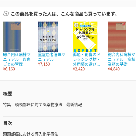
この商品を買った人は、こんな商品も買っています。
総合内科病棟マ
重症患者管理マ
褥瘡・創傷のド
総合内科病棟マ
ニュアル 疾患
ニュアル
レッシング材・
ニュアル 病棟
ごとの管理
¥7,150
外用薬の選び...
業務の基礎
¥6,160
¥2,420
¥4,840
概要
特集 頭頸部癌に対する薬物療法 最新情報 -
目次
頭頸部癌における導入化学療法