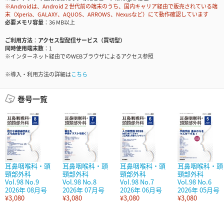
※Androidは、Android２世代前の端末のうち、国内キャリア経由で販売されている端
末（Xperia、GALAXY、AQUOS、ARROWS、Nexusなど）にて動作確認しています
必要メモリ容量
36 MB以上
ご利用方法
アクセス型配信サービス（買切型）
同時使用端末数
1
※インターネット経由でのWEBブラウザによるアクセス参照
※導入・利用方法の詳細は
こちら
巻号一覧
耳鼻咽喉科・頭
耳鼻咽喉科・頭
耳鼻咽喉科・頭
耳鼻咽喉科・頭
頸部外科
頸部外科
頸部外科
頸部外科
Vol.98 No.9
Vol.98 No.8
Vol.98 No.7
Vol.98 No.6
2026年 08月号
2026年 07月号
2026年 06月号
2026年 05月号
¥3,080
¥3,080
¥3,080
¥3,080