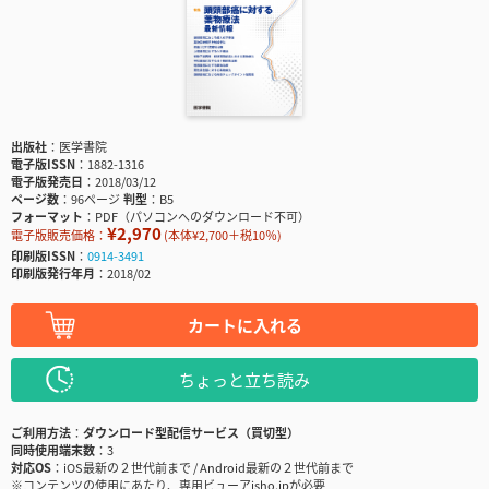
出版社
医学書院
電子版ISSN
1882-1316
電子版発売日
2018/03/12
ページ数
96ページ
判型
B5
フォーマット
PDF（パソコンへのダウンロード不可）
¥2,970
電子版販売価格：
(本体¥2,700＋税10％)
印刷版ISSN
0914-3491
印刷版発行年月
2018/02
カートに入れる
ちょっと立ち読み
ご利用方法
ダウンロード型配信サービス（買切型）
同時使用端末数
3
対応OS
iOS最新の２世代前まで / Android最新の２世代前まで
※コンテンツの使用にあたり、専用ビューアisho.jpが必要