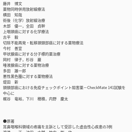
藤井 博文
薬物同時併用放射線療法
横田 知哉
術後（化学）放射線治療
木部 優一，全田 貞幹
上咽頭癌に対する化学療法
古平 毅
切除不能再発・転移頭頸部癌に対する薬物療法
今村 善宣
甲状腺癌に対する分子標的薬治療
岡村 律子，杉谷 巌
唾液腺癌に対する薬物治療
多田 雄一郎
悪性黒色腫に対する薬物療法
堤田 新
頭頸部癌における免疫チェックポイント阻害薬－CheckMate 141試験を
中心に
梶谷 竜裕，下川 穂積，内野 慶太
●原著
耳鼻咽喉科領域の疼痛を主訴として受診した虚血性心疾患の3例