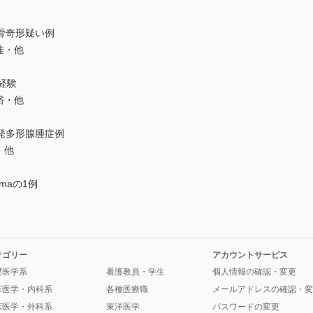
骨奇形疑い例
佳・他
経験
裕・他
発多形腺腫症例
・他
omaの1例
テゴリー
アカウントサービス
礎医学系
看護教員・学生
個人情報の確認・変更
床医学・内科系
各種医療職
メールアドレスの確認・変
床医学・外科系
東洋医学
パスワードの変更