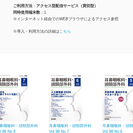
ご利用方法
アクセス型配信サービス（買切型）
同時使用端末数
1
※インターネット経由でのWEBブラウザによるアクセス参照
※導入・利用方法の詳細は
こちら
鼻咽喉科・頭頸部外科
耳鼻咽喉科・頭頸部外科
耳鼻咽喉科・頭
l.98 No.8
Vol.98 No.7
Vol.98 No.6