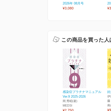
2026年 08月号
2
¥3,080
¥3
この商品を買った人
感染症プラチナマニュアル
妊
Ver.9 2025-2026
伊
藤
岡 秀昭(著)
南
MEDSI
¥9
¥2,750