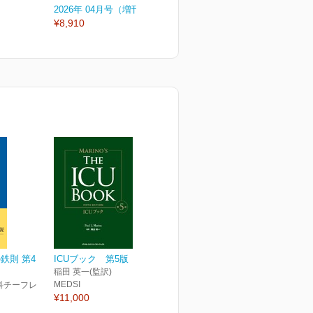
2026年 04月号（増刊号）
2026年 04月号
2
¥8,910
¥3,080
¥
鉄則 第4
ICUブック 第5版
稲田 英一(監訳)
MEDSI
科チーフレ
¥11,000