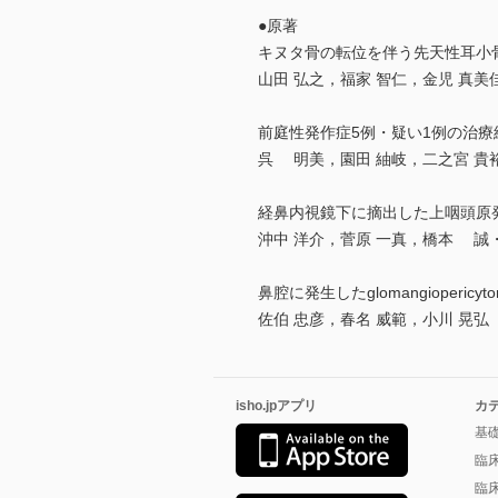
●原著
キヌタ骨の転位を伴う先天性耳小
山田 弘之，福家 智仁，金児 真美
前庭性発作症5例・疑い1例の治療
呉 明美，園田 紬岐，二之宮 貴
経鼻内視鏡下に摘出した上咽頭原
沖中 洋介，菅原 一真，橋本 誠
鼻腔に発生したglomangiopericyt
佐伯 忠彦，春名 威範，小川 晃弘
isho.jpアプリ
カ
基
臨
臨