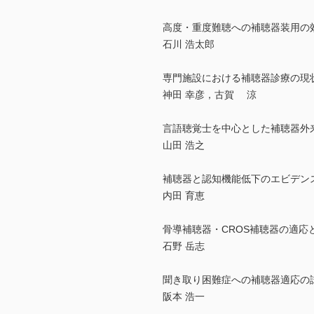
高度・重度難聴への補聴器装用の
石川 浩太郎
専門施設における補聴器診療の現
神田 幸彦，古賀 涼
言語聴覚士を中心とした補聴器外
山田 浩之
補聴器と認知機能低下のエビデン
内田 育恵
骨導補聴器・CROS補聴器の適応
石野 岳志
聞き取り困難症への補聴器適応の
阪本 浩一