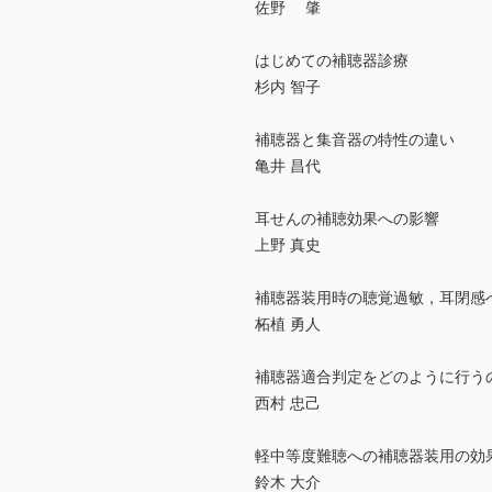
佐野 肇
はじめての補聴器診療
杉内 智子
補聴器と集音器の特性の違い
亀井 昌代
耳せんの補聴効果への影響
上野 真史
補聴器装用時の聴覚過敏，耳閉感
柘植 勇人
補聴器適合判定をどのように行う
西村 忠己
軽中等度難聴への補聴器装用の効
鈴木 大介