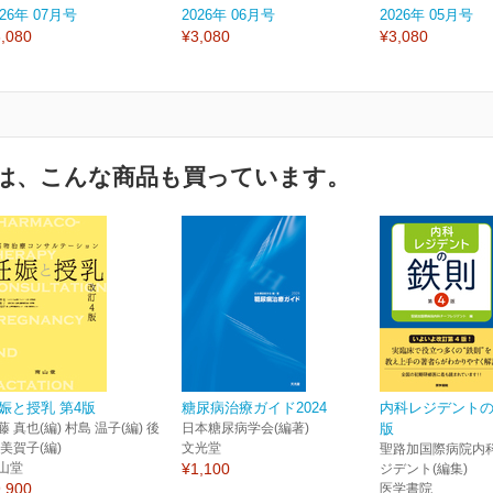
026年 07月号
2026年 06月号
2026年 05月号
,080
¥3,080
¥3,080
は、こんな商品も買っています。
娠と授乳 第4版
糖尿病治療ガイド2024
内科レジデントの
藤 真也(編) 村島 温子(編) 後
日本糖尿病学会(編著)
版
 美賀子(編)
文光堂
聖路加国際病院内
山堂
¥1,100
ジデント(編集)
,900
医学書院