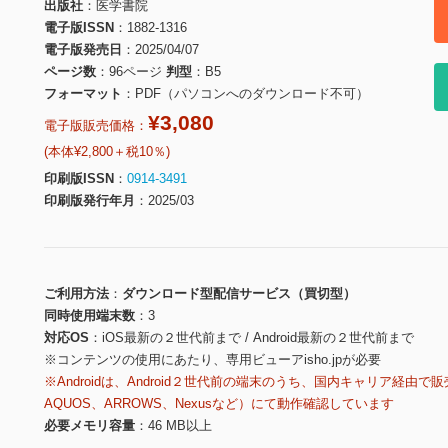
出版社
医学書院
電子版ISSN
1882-1316
電子版発売日
2025/04/07
ページ数
96ページ
判型
B5
フォーマット
PDF（パソコンへのダウンロード不可）
¥3,080
電子版販売価格：
(本体¥2,800＋税10％)
印刷版ISSN
0914-3491
印刷版発行年月
2025/03
ご利用方法
ダウンロード型配信サービス（買切型）
同時使用端末数
3
対応OS
iOS最新の２世代前まで / Android最新の２世代前まで
※コンテンツの使用にあたり、専用ビューアisho.jpが必要
※Androidは、Android２世代前の端末のうち、国内キャリア経由で販
AQUOS、ARROWS、Nexusなど）にて動作確認しています
必要メモリ容量
46 MB以上