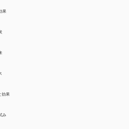
効果
状
来
ス
と効果
試み