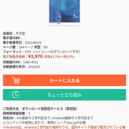
出版社
文光堂
電子版ISBN
電子版発売日
2021/08/24
ページ数
104ページ
判型
B5
フォーマット
PDF（パソコンへのダウンロード不可）
¥2,970
電子版販売価格：
(本体¥2,700＋税10％)
印刷版ISSN
1345-4951
印刷版発行年月
2015/05
カートに入れる
ちょっと立ち読み
ご利用方法
ダウンロード型配信サービス（買切型）
同時使用端末数
2
対応OS
iOS最新の２世代前まで / Android最新の２世代前まで
※コンテンツの使用にあたり、専用ビューアisho.jpが必要
※Androidは、Android２世代前の端末のうち、国内キャリア経由で販売されている端