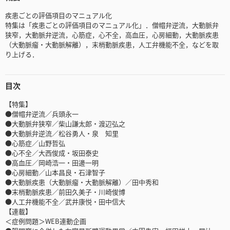
疾患ごとの評価項目のマニュアル化
特集は「疾患ごとの評価項目のマニュアル化」．僧帽弁逆流，大動脈弁
狭窄，大動脈弁逆流，心筋症，心不全，高血圧，心房細動，大動脈疾患
（大動脈瘤・大動脈解離），末梢動脈疾患，人工弁機能不全，などを取
り上げる．
目次
【特集】
●僧帽弁逆流／兵頭永一
●大動脈弁狭窄／柴山謙太郎・渡辺弘之
●大動脈弁逆流／松谷勇人・泉 知里
●心筋症／山野哲弘
●心不全／大西俊成・坂田泰史
●高血圧／岡崎浩一・田邊一明
●心房細動／山本昌良・石津智子
●大動脈疾患（大動脈瘤・大動脈解離）／田中秀和
●末梢動脈疾患／前田久美子・川崎俊博
●人工弁機能不全／武井康悦・田中信大
【連載】
＜症例問題＞WEB連動企画