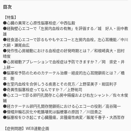
目次
【特集】
●心臓の異常と心原性脳塞栓症／中西弘毅
●経胸壁心エコーで「左房内血栓の有無」を評価する／城 好人・田中教
雄
●経食道心エコーで診るもやもやエコーと左房内血栓，左心耳機能／中川
大嗣・瀬尾由広
●発作性心房細動における血栓症の好発時期とは？／和根崎真大・田村
晴俊
●心房細動アブレーションで血栓症は予防できますか？／岡 崇史・井
上耕一
●脳塞栓予防のためのカテーテル治療―経皮的左心耳閉鎖術とは？／橋
本 剛
●左室内血栓を合併しうる疾患とその見方／上野菜美子・紺田利子
●奇異性脳塞栓症ってなんですか？／上野祐司
●心エコーで診る卵円孔開存と心房中隔瘤および右左シャント／佐々木俊
輔
●経カテーテル卵円孔開存閉鎖術における心エコーの役割／高谷陽一
●僧帽弁輪石灰化や乾酪壊死は脳梗塞の原因？／川田貴之
●脳塞栓をひき起こす心臓腫瘍，非腫瘍性病変／飯尾千春子・大西哲存
【症例問題】WEB連動企画