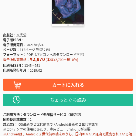
出版社
文光堂
電子版ISBN
電子版発売日
2021/08/24
ページ数
112ページ
判型
B5
フォーマット
PDF（パソコンへのダウンロード不可）
¥2,970
電子版販売価格：
(本体¥2,700＋税10％)
印刷版ISSN
1345-4951
印刷版発行年月
2019/02
カートに入れる
ちょっと立ち読み
ご利用方法
ダウンロード型配信サービス（買切型）
同時使用端末数
2
対応OS
iOS最新の２世代前まで / Android最新の２世代前まで
※コンテンツの使用にあたり、専用ビューアisho.jpが必要
※Androidは、Android２世代前の端末のうち、国内キャリア経由で販売されている端