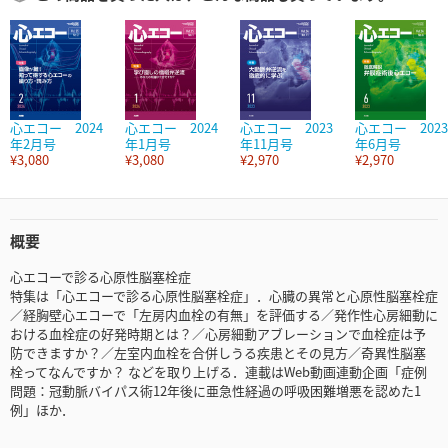
心エコー 2024
心エコー 2024
心エコー 2023
心エコー 2023
年2月号
年1月号
年11月号
年6月号
¥3,080
¥3,080
¥2,970
¥2,970
概要
心エコーで診る心原性脳塞栓症
特集は「心エコーで診る心原性脳塞栓症」．心臓の異常と心原性脳塞栓症
／経胸壁心エコーで「左房内血栓の有無」を評価する／発作性心房細動に
おける血栓症の好発時期とは？／心房細動アブレーションで血栓症は予
防できますか？／左室内血栓を合併しうる疾患とその見方／奇異性脳塞
栓ってなんですか？ などを取り上げる．連載はWeb動画連動企画「症例
問題：冠動脈バイパス術12年後に亜急性経過の呼吸困難増悪を認めた1
例」ほか．