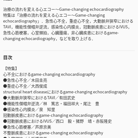
治療の流れを変える心エコー～Game-changing echocardiography
特集は「治療の流れを変える心エコー～Game-changing
echocardiography」．急性心不全，重症心不全，大動脈弁狭窄における
TAVI，機能性僧帽弁逆流，感染性心内膜炎，冠動脈疾患におけるIVUS，
急性心筋梗塞，心室頻拍，心臓腫瘍，非心臓疾患におけるgame-
changing echocardiography，などを取り上げる．
目次
【特集】
心不全におけるgame-changing echocardiography
●急性心不全／木田圭亮
●重症心不全／大西俊成
structural heart diseaseにおけるgame-changing echocardiography
●大動脈弁狭窄におけるTAVI／有田武史
●機能性僧帽弁逆流／林 篤志・福田祥大・尾辻 豊
●感染性心内膜炎／泉 知里
冠動脈疾患におけるgame-changing echocardiography
●冠動脈疾患におけるIVUS／西口 毅・猪野 靖・赤阪隆史
●急性心筋梗塞／芦原京美
不整脈疾患におけるgame-changing echocardiography