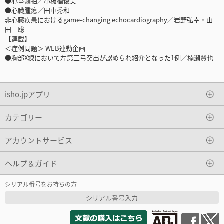
●心室頻拍／小板橋俊美
●心臓腫瘍／田中秀和
非心臓疾患におけるgame-changing echocardiography／岩野弘幸・山
田 聡
【連載】
＜症例問題＞ WEB連動企画
●胸部X線において左第三弓突出が認められ紹介となった1例／楠瀬賢也
isho.jpアプリ
カテゴリー
アカウントサービス
ヘルプ＆ガイド
シリアル番号をお持ちの方
シリアル番号入力