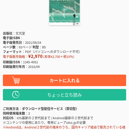
出版社
文光堂
電子版ISBN
電子版発売日
2021/08/24
ページ数
92ページ
判型
B5
フォーマット
PDF（パソコンへのダウンロード不可）
¥2,970
電子版販売価格：
(本体¥2,700＋税10％)
印刷版ISSN
1345-4951
印刷版発行年月
2016/09
カートに入れる
ちょっと立ち読み
ご利用方法
ダウンロード型配信サービス（買切型）
同時使用端末数
2
対応OS
iOS最新の２世代前まで / Android最新の２世代前まで
※コンテンツの使用にあたり、専用ビューアisho.jpが必要
※Androidは、Android２世代前の端末のうち、国内キャリア経由で販売されている端