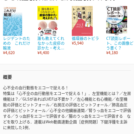
レジデントのた
誰も教えてくれ
循環器のトビラ
CT読影レポー
めの これだけ
なかった皮疹の
¥5,940
ト、この画像ど
輸液
診かた・考え...
う書く？
¥4,620
¥4,400
¥4,180
概要
心不全の血行動態をエコーで捉える！
特集は「心不全の血行動態をエコーで捉える！」．左室機能とは？／左房
機能は？／GLSがあればLVEFは不要か？／左心機能と右心機能／右室機
能の評価とピットフォール／右房圧の評価とピットフォール／肺高血圧
の評価とピットフォール／心不全の他臓器連関／腎うっ血をエコーで評価
する／うっ血肝をエコーで評価する／腸のうっ血をエコーで評価する な
どを取り上げる．連載はWeb動画連動企画［症例問題］下腿浮腫を主訴
に来院した1例．