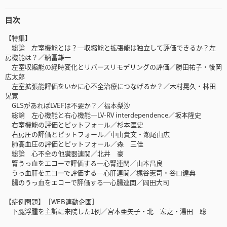
目次
【特集】
総論 左室機能とは？─収縮能と拡張能は独立して評価できるか？左
房機能は？／納冨雄一
左室収縮能の経時変化とリバースリモデリングの評価／勝田祐子・後岡
広太郎
左室拡張能評価をいかに心不全治療につなげるか？／木村晃久・林田
晃寛
GLSがあればLVEFは不要か？／福本梨沙
総論 左心機能と右心機能─LV-RV interdependence／坂本隆史
右室機能の評価とピットフォール／杉本匡史
右房圧の評価とピットフォール／中山貴文・瀬尾由広
肺高血圧の評価とピットフォール／森 三佳
総論 心不全の他臓器連関／北井 豪
腎うっ血をエコーで評価する─心腎連関／山本昌良
うっ血肝をエコーで評価する─心肝連関／梶谷憲司・谷口達典
腸のうっ血をエコーで評価する─心腸連関／岡田大司
【症例問題】［WEB連動企画］
下腿浮腫を主訴に来院した1例／宮本亜矢子・北 宏之・湯田 聡