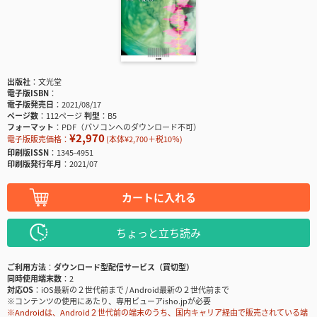
出版社
文光堂
電子版ISBN
電子版発売日
2021/08/17
ページ数
112ページ
判型
B5
フォーマット
PDF（パソコンへのダウンロード不可）
¥2,970
電子版販売価格：
(本体¥2,700＋税10％)
印刷版ISSN
1345-4951
印刷版発行年月
2021/07
カートに入れる
ちょっと立ち読み
ご利用方法
ダウンロード型配信サービス（買切型）
同時使用端末数
2
対応OS
iOS最新の２世代前まで / Android最新の２世代前まで
※コンテンツの使用にあたり、専用ビューアisho.jpが必要
※Androidは、Android２世代前の端末のうち、国内キャリア経由で販売されている端