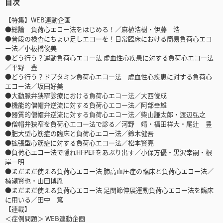
目次
【特集】WEB連動企画
●総論 負荷心エコー法をはじめる！／麻植浩樹・伊藤 浩
●普段の検査にちょい足しエコーを！日常臨床における簡易負荷心エコ
ー法／小板橋俊美
●どう行う？運動負荷心エコー法 虚血性心疾患に対する負荷心エコー法
／平野 豊
●どう行う？ドブタミン負荷心エコー法 虚血性心疾患に対する負荷心
エコー法／坂田好美
●大動脈弁狭窄診療における負荷心エコー法／大西俊成
●機能的僧帽弁逆流に対する負荷心エコー法／阿部幸雄
●器質的僧帽弁逆流に対する負荷心エコー法／柴山謙太郎・渡辺弘之
●僧帽弁狭窄を負荷心エコー法で診る／河野 靖・福田祥大・尾辻 豊
●肥大型心筋症の臨床と負荷心エコー法／鈴木健吾
●拡張型心筋症に対する負荷心エコー法／松本賢亮
●負荷心エコー法で隠れHFPEFをあぶり出す／小保方優・黒沢幸嗣・根
岸一明
●まだまだ使える負荷心エコー法 肺高血圧症の臨床と負荷心エコー法／
楠瀬賢也・山田博胤
●まだまだ使える負荷心エコー法 足関節伸展運動負荷心エコー法を臨床
に用いる／田中 篤
【連載】
＜症例問題＞ WEB連動企画