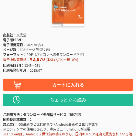
出版社
文光堂
電子版ISBN
電子版発売日
2021/08/24
ページ数
108ページ
判型
B5
フォーマット
PDF（パソコンへのダウンロード不可）
¥2,970
電子版販売価格：
(本体¥2,700＋税10％)
印刷版ISSN
1345-4951
印刷版発行年月
2015/07
カートに入れる
ちょっと立ち読み
ご利用方法
ダウンロード型配信サービス（買切型）
同時使用端末数
2
対応OS
iOS最新の２世代前まで / Android最新の２世代前まで
※コンテンツの使用にあたり、専用ビューアisho.jpが必要
※Androidは、Android２世代前の端末のうち、国内キャリア経由で販売されている端