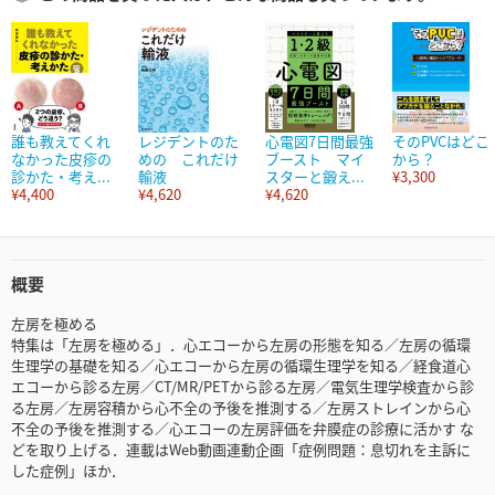
誰も教えてくれ
レジデントのた
心電図7日間最強
そのPVCはどこ
なかった皮疹の
めの これだけ
ブースト マイ
から？
診かた・考え...
輸液
スターと鍛え...
¥3,300
¥4,400
¥4,620
¥4,620
概要
左房を極める
特集は「左房を極める」．心エコーから左房の形態を知る／左房の循環
生理学の基礎を知る／心エコーから左房の循環生理学を知る／経食道心
エコーから診る左房／CT/MR/PETから診る左房／電気生理学検査から診
る左房／左房容積から心不全の予後を推測する／左房ストレインから心
不全の予後を推測する／心エコーの左房評価を弁膜症の診療に活かす な
どを取り上げる．連載はWeb動画連動企画「症例問題：息切れを主訴に
した症例」ほか．