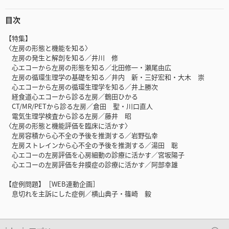
目次
【特集】
〈左房の形態と機能を知る〉
左房の発生と解剖を知る／井川 修
心エコーから左房の形態を知る／北田修一・瀬尾由広
左房の循環生理学の基礎を知る／井内 新・三好宏和・大木 崇
心エコーから左房の循環生理学を知る／井上勝次
経食道心エコーから診る左房／鶴田ひかる
CT/MR/PETから診る左房／倉田 聖・川口直人
電気生理学検査から診る左房／藤井 昭
〈左房の形態と機能評価を臨床に活かす〉
左房容積から心不全の予後を推測する／岩野弘幸
左房ストレインから心不全の予後を推測する／湯田 聡
心エコーの左房評価を心房細動の診療に活かす／宮坂陽子
心エコーの左房評価を弁膜症の診療に活かす／阿部幸雄
【症例問題】［WEB連動企画］
息切れを主訴にした症例／横山典子・篠崎 毅