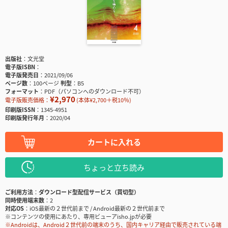
出版社
文光堂
電子版ISBN
電子版発売日
2021/09/06
ページ数
100ページ
判型
B5
フォーマット
PDF（パソコンへのダウンロード不可）
¥2,970
電子版販売価格：
(本体¥2,700＋税10％)
印刷版ISSN
1345-4951
印刷版発行年月
2020/04
カートに入れる
ちょっと立ち読み
ご利用方法
ダウンロード型配信サービス（買切型）
同時使用端末数
2
対応OS
iOS最新の２世代前まで / Android最新の２世代前まで
※コンテンツの使用にあたり、専用ビューアisho.jpが必要
※Androidは、Android２世代前の端末のうち、国内キャリア経由で販売されている端