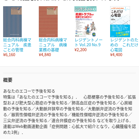
総合内科病棟マ
総合内科病棟マ
レジデントノー
レジデントのた
ニュアル 疾患
ニュアル 病棟
ト Vol.20 No.9
めの これだけ
ごとの管理
業務の基礎
¥2,200
心電図
¥6,160
¥4,840
¥4,400
概要
あなたのエコーで予後を知る
特集は「あなたのエコーで予後を知る」． 心筋梗塞の予後を知る／拡張
型および肥大型心筋症の予後を知る／肺高血圧症の予後を知る／心房細
動の予後を知る／大動脈弁狭窄の予後を知る／大動脈弁逆流の予後を知
る／器質性僧帽弁逆流の予後を知る／機能性僧帽弁逆流の予後を知る／
三尖弁逆流の予後を知る／連合弁膜症の予後を知る などを取り上げる．
連載はWeb動画連動企画「症例問題：心拡大で紹介となり，心臓腫瘤を認
めた1例」．