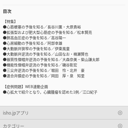
目次
【特集】
●心筋梗塞の予後を知る／長谷川薫・大原貴裕
●拡張型および肥大型心筋症の予後を知る／松本賢亮
●肺高血圧症の予後を知る／高谷陽一
●心房細動の予後を知る／阿部幸雄
●大動脈弁狭窄の予後を知る／伊東風童
●大動脈弁逆流の予後を知る／山田なお・楠瀬賢也
●器質性僧帽弁逆流の予後を知る／大森奈美・柴山謙太郎
●機能性僧帽弁逆流の予後を知る／磯谷彰宏
●三尖弁逆流の予後を知る／堀田 怜・北井 豪
●連合弁膜症の予後を知る／岡田 厚・泉 知里
【症例問題】WEB連動企画
●心拡大で紹介となり，心臓腫瘤を認めた1例／江口紀子
isho.jpアプリ
カテゴリー