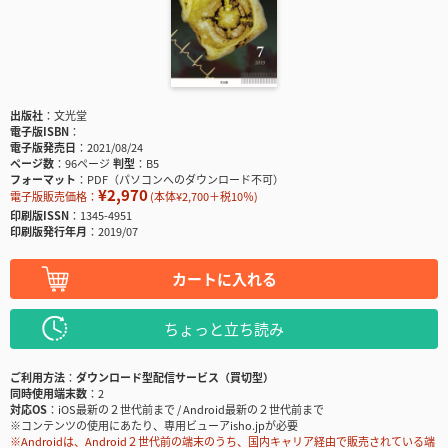
出版社
文光堂
電子版ISBN
電子版発売日
2021/08/24
ページ数
96ページ
判型
B5
フォーマット
PDF（パソコンへのダウンロード不可）
¥2,970
電子版販売価格：
(本体¥2,700＋税10％)
印刷版ISSN
1345-4951
印刷版発行年月
2019/07
カートに入れる
ちょっと立ち読み
ご利用方法
ダウンロード型配信サービス（買切型）
同時使用端末数
2
対応OS
iOS最新の２世代前まで / Android最新の２世代前まで
※コンテンツの使用にあたり、専用ビューアisho.jpが必要
※Androidは、Android２世代前の端末のうち、国内キャリア経由で販売されている端