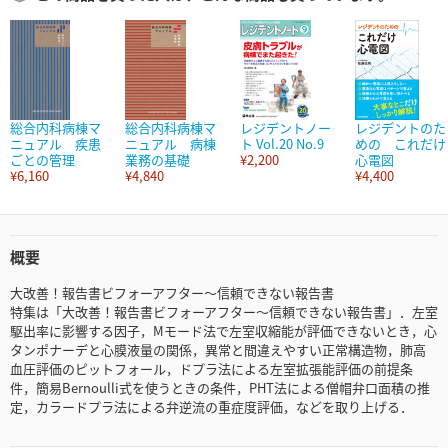
総合内科病棟マ
総合内科病棟マ
レジデントノー
レジデントのた
ニュアル 疾患
ニュアル 病棟
ト Vol.20 No.9
めの これだけ
ごとの管理
業務の基礎
¥2,200
心電図
¥6,160
¥4,840
¥4,400
概要
大改善！報告書ビフォーアフター～信頼できない報告書
特集は「大改善！報告書ビフォーアフター～信頼できない報告書」．左室
駆出率に影響する因子，Mモード法で左室収縮能が評価できないとき，心
タンポナーデと心膜液量の関係，異常と間違えやすい正常構造物，肺高
血圧評価のピットフォール，ドプラ法による左室拡張能評価の前提条
件，簡易Bernoulli式を使うときの条件，PHT法による僧帽弁口面積の推
定，カラードプラ法による弁逆流の重症度評価，などを取り上げる．