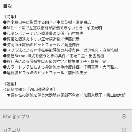
目次
【特集】
●左室駆出率に影響する因子／中島英樹・瀬尾由広
●Mモード法で左室収縮能が評価できないとき／牟田光明
●心タンポナーデと心膜液量の関係／山村展央
●異常と間違えやすい正常構造物／伊藤記彦
●肺高血圧評価のピットフォール／渡邊伸吾
●ドプラ法による左室拡張能評価の前提条件／渡辺修久・麻植浩樹
●簡易Bernoulli式を使うときの条件／田端千里・出雲昌樹
●PHT法による僧帽弁口面積の推定／檜垣里江子・齋藤 実
●カラードプラ法による弁逆流の重症度評価／千明真弓・大門雅夫
●連続波ドプラ法のピットフォール／前田久美子
【連載】
＜症例問題＞［WEB連動企画］
▼偏在性の逆流を伴う大動脈弁閉鎖不全症／加藤奈穂子・柴山謙太郎
isho.jpアプリ
カテゴリー