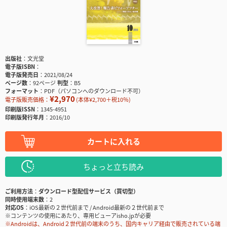
出版社
文光堂
電子版ISBN
電子版発売日
2021/08/24
ページ数
92ページ
判型
B5
フォーマット
PDF（パソコンへのダウンロード不可）
¥2,970
電子版販売価格：
(本体¥2,700＋税10％)
印刷版ISSN
1345-4951
印刷版発行年月
2016/10
カートに入れる
ちょっと立ち読み
ご利用方法
ダウンロード型配信サービス（買切型）
同時使用端末数
2
対応OS
iOS最新の２世代前まで / Android最新の２世代前まで
※コンテンツの使用にあたり、専用ビューアisho.jpが必要
※Androidは、Android２世代前の端末のうち、国内キャリア経由で販売されている端