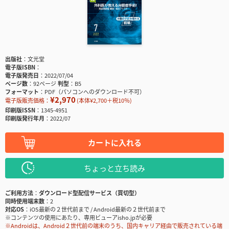
出版社
文光堂
電子版ISBN
電子版発売日
2022/07/04
ページ数
92ページ
判型
B5
フォーマット
PDF（パソコンへのダウンロード不可）
¥2,970
電子版販売価格：
(本体¥2,700＋税10％)
印刷版ISSN
1345-4951
印刷版発行年月
2022/07
カートに入れる
ちょっと立ち読み
ご利用方法
ダウンロード型配信サービス（買切型）
同時使用端末数
2
対応OS
iOS最新の２世代前まで / Android最新の２世代前まで
※コンテンツの使用にあたり、専用ビューアisho.jpが必要
※Androidは、Android２世代前の端末のうち、国内キャリア経由で販売されている端