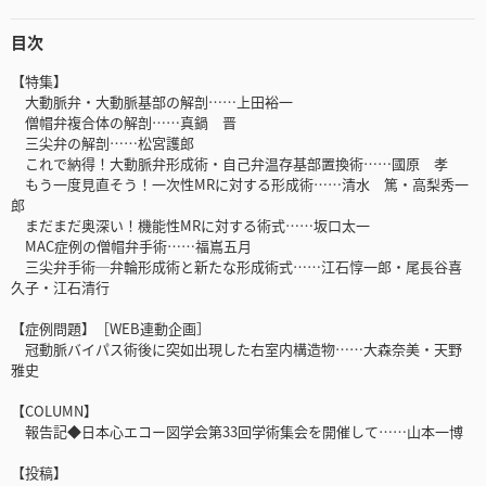
目次
【特集】
大動脈弁・大動脈基部の解剖……上田裕一
僧帽弁複合体の解剖……真鍋 晋
三尖弁の解剖……松宮護郎
これで納得！大動脈弁形成術・自己弁温存基部置換術……國原 孝
もう一度見直そう！一次性MRに対する形成術……清水 篤・高梨秀一
郎
まだまだ奥深い！機能性MRに対する術式……坂口太一
MAC症例の僧帽弁手術……福嶌五月
三尖弁手術─弁輪形成術と新たな形成術式……江石惇一郎・尾長谷喜
久子・江石清行
【症例問題】［WEB連動企画］
冠動脈バイパス術後に突如出現した右室内構造物……大森奈美・天野
雅史
【COLUMN】
報告記◆日本心エコー図学会第33回学術集会を開催して……山本一博
【投稿】