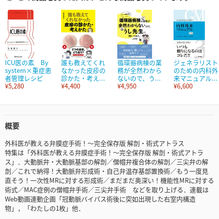
ICU医の素 By
誰も教えてくれ
循環器病棟の業
ジェネラリスト
system×重症患
なかった皮疹の
務が全然わから
のための内科外
者管理レシピ
診かた・考え...
ないので、う...
来マニュアル...
¥5,280
¥4,400
¥4,950
¥6,600
概要
外科医が教える弁膜症手術！～完全保存版 解剖・術式アトラス
特集は「外科医が教える弁膜症手術！～完全保存版 解剖・術式アトラ
ス」．大動脈弁・大動脈基部の解剖／僧帽弁複合体の解剖／三尖弁の解
剖／これで納得！大動脈弁形成術・自己弁温存基部置換術／もう一度見
直そう！一次性MRに対する形成術／まだまだ奥深い！機能性MRに対する
術式／MAC症例の僧帽弁手術／三尖弁手術 などを取り上げる．連載は
Web動画連動企画「冠動脈バイパス術後に突如出現した右室内構造
物」，「わたしの1枚」他．