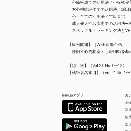
心筋疾患での活用法／小板橋俊
右心機能評価での活用法／坂田
心不全での活用法／竹田泰治
成人先天性心疾患での活用法─最
スペックルトラッキング法とVF
【症例問題】［WEB連動企画］
陳旧性心筋梗塞・心房細動を基礎
【総目次】（Vol.21 No.1〜12）
【執筆者名索引】（Vol.21 No.1〜
isho.jpアプリ
カ
基
臨
臨
臨