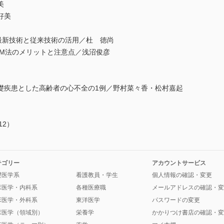
美
好美
新技術と従来技術の活用／杜 徳尚
M法のメリットと注意点／浅沼俊彦
疾患とした高齢者の心不全の1例／野村菜々香・松村嘉起
12）
テゴリー
アカウントサービス
礎医学系
看護教員・学生
個人情報の確認・変更
床医学・内科系
各種医療職
メールアドレスの確認・変
床医学・外科系
東洋医学
パスワードの変更
床医学（領域別）
栄養学
かかりつけ書店の確認・変