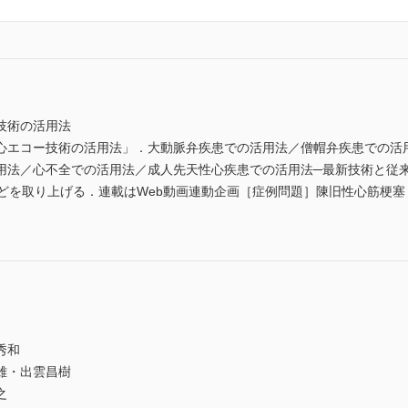
技術の活用法
心エコー技術の活用法」．大動脈弁疾患での活用法／僧帽弁疾患での活
用法／心不全での活用法／成人先天性心疾患での活用法─最新技術と従
などを取り上げる．連載はWeb動画連動企画［症例問題］陳旧性心筋梗
秀和
雄・出雲昌樹
之