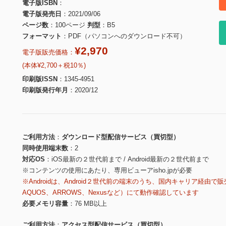
電子版ISBN
電子版発売日
2021/09/06
ページ数
100ページ
判型
B5
フォーマット
PDF（パソコンへのダウンロード不可）
¥2,970
電子版販売価格：
(本体¥2,700＋税10％)
印刷版ISSN
1345-4951
印刷版発行年月
2020/12
ご利用方法
ダウンロード型配信サービス（買切型）
同時使用端末数
2
対応OS
iOS最新の２世代前まで / Android最新の２世代前まで
※コンテンツの使用にあたり、専用ビューアisho.jpが必要
※Androidは、Android２世代前の端末のうち、国内キャリア経由で販
AQUOS、ARROWS、Nexusなど）にて動作確認しています
必要メモリ容量
76 MB以上
ご利用方法
アクセス型配信サービス（買切型）