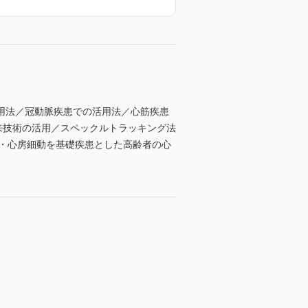
用法／冠動脈疾患での活用法／心筋疾患
来技術の活用／スペックルトラッキング法
塞・心房細動を基礎疾患とした高齢者の心