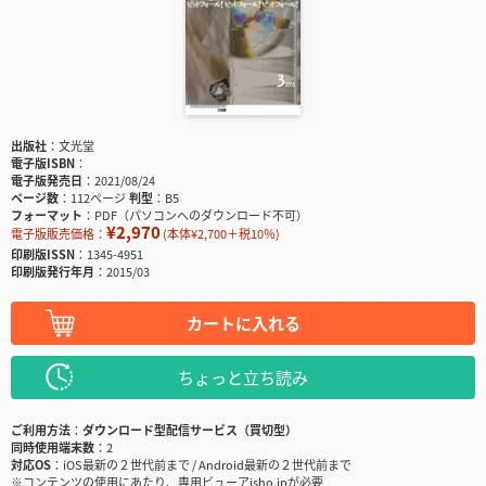
出版社
文光堂
電子版ISBN
電子版発売日
2021/08/24
ページ数
112ページ
判型
B5
フォーマット
PDF（パソコンへのダウンロード不可）
¥2,970
電子版販売価格：
(本体¥2,700＋税10％)
印刷版ISSN
1345-4951
印刷版発行年月
2015/03
カートに入れる
ちょっと立ち読み
ご利用方法
ダウンロード型配信サービス（買切型）
同時使用端末数
2
対応OS
iOS最新の２世代前まで / Android最新の２世代前まで
※コンテンツの使用にあたり、専用ビューアisho.jpが必要