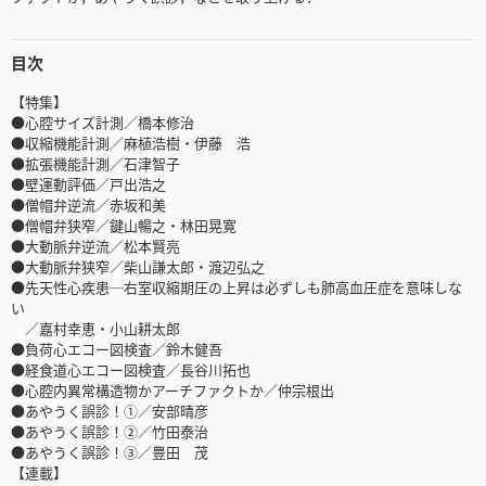
目次
【特集】
●心腔サイズ計測／橋本修治
●収縮機能計測／麻植浩樹・伊藤 浩
●拡張機能計測／石津智子
●壁運動評価／戸出浩之
●僧帽弁逆流／赤坂和美
●僧帽弁狭窄／鍵山暢之・林田晃寛
●大動脈弁逆流／松本賢亮
●大動脈弁狭窄／柴山謙太郎・渡辺弘之
●先天性心疾患─右室収縮期圧の上昇は必ずしも肺高血圧症を意味しな
い
／嘉村幸恵・小山耕太郎
●負荷心エコー図検査／鈴木健吾
●経食道心エコー図検査／長谷川拓也
●心腔内異常構造物かアーチファクトか／仲宗根出
●あやうく誤診！①／安部晴彦
●あやうく誤診！②／竹田泰治
●あやうく誤診！③／豊田 茂
【連載】