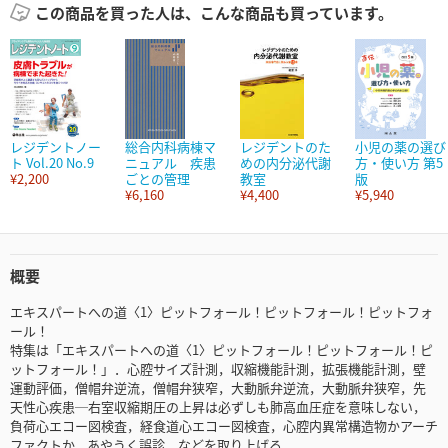
この商品を買った人は、こんな商品も買っています。
レジデントノー
総合内科病棟マ
レジデントのた
小児の薬の選び
ト Vol.20 No.9
ニュアル 疾患
めの内分泌代謝
方・使い方 第5
¥2,200
ごとの管理
教室
版
¥6,160
¥4,400
¥5,940
概要
エキスパートへの道〈1〉ピットフォール！ピットフォール！ピットフォ
ール！
特集は「エキスパートへの道〈1〉ピットフォール！ピットフォール！ピ
ットフォール！」．心腔サイズ計測，収縮機能計測，拡張機能計測，壁
運動評価，僧帽弁逆流，僧帽弁狭窄，大動脈弁逆流，大動脈弁狭窄，先
天性心疾患─右室収縮期圧の上昇は必ずしも肺高血圧症を意味しない，
負荷心エコー図検査，経食道心エコー図検査，心腔内異常構造物かアーチ
ファクトか，あやうく誤診，などを取り上げる．