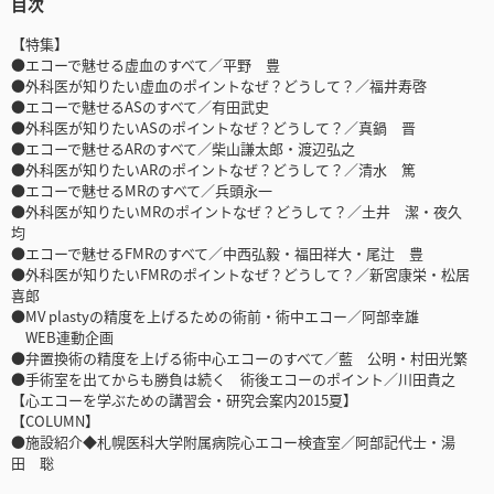
目次
【特集】
●エコーで魅せる虚血のすべて／平野 豊
●外科医が知りたい虚血のポイントなぜ？どうして？／福井寿啓
●エコーで魅せるASのすべて／有田武史
●外科医が知りたいASのポイントなぜ？どうして？／真鍋 晋
●エコーで魅せるARのすべて／柴山謙太郎・渡辺弘之
●外科医が知りたいARのポイントなぜ？どうして？／清水 篤
●エコーで魅せるMRのすべて／兵頭永一
●外科医が知りたいMRのポイントなぜ？どうして？／土井 潔・夜久
均
●エコーで魅せるFMRのすべて／中西弘毅・福田祥大・尾辻 豊
●外科医が知りたいFMRのポイントなぜ？どうして？／新宮康栄・松居
喜郎
●MV plastyの精度を上げるための術前・術中エコー／阿部幸雄
WEB連動企画
●弁置換術の精度を上げる術中心エコーのすべて／藍 公明・村田光繁
●手術室を出てからも勝負は続く 術後エコーのポイント／川田貴之
【心エコーを学ぶための講習会・研究会案内2015夏】
【COLUMN】
●施設紹介◆札幌医科大学附属病院心エコー検査室／阿部記代士・湯
田 聡