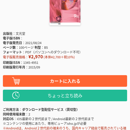
出版社
文光堂
電子版ISBN
電子版発売日
2021/08/24
ページ数
100ページ
判型
B5
フォーマット
PDF（パソコンへのダウンロード不可）
¥2,970
電子版販売価格：
(本体¥2,700＋税10％)
印刷版ISSN
1345-4951
印刷版発行年月
2015/09
カートに入れる
ちょっと立ち読み
ご利用方法
ダウンロード型配信サービス（買切型）
同時使用端末数
2
対応OS
iOS最新の２世代前まで / Android最新の２世代前まで
※コンテンツの使用にあたり、専用ビューアisho.jpが必要
※Androidは、Android２世代前の端末のうち、国内キャリア経由で販売されている端